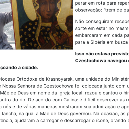
parar em rota para repar
observação: "trem de pas
Não conseguiram recebe
sorte em estar no mesmo
embarcaram em cada par
para a Sibéria em busca 
Isso não estava previst
Czestochowa navegou em
nçoando a cidade.
iocese Ortodoxa de Krasnoyarsk, uma unidade do Ministéri
 Nossa Senhora de Czestochowa foi colocada junto com u
ãe de Deus em nome da Igreja local, rezou e cantou o hi
outro do rio. De acordo com Galina: é difícil descrever as
 nós e de várias maneiras mostraram sua admiração e apoi
a lancha, na qual a Mãe de Deus governou. Na ocasião, a
erência, ajudaram a carregar e descarregar o ícone, orando