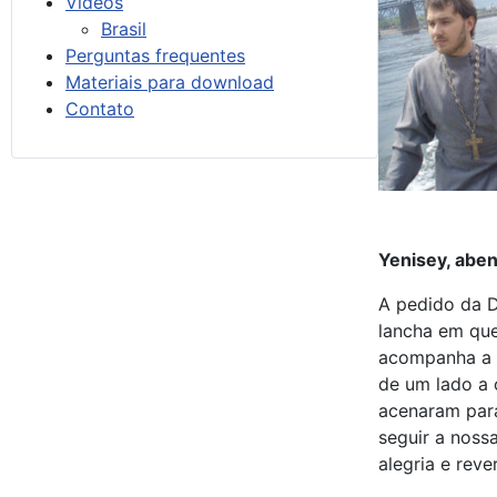
Vídeos
Brasil
Perguntas frequentes
Materiais para download
Contato
Yenisey, abe
A pedido da D
lancha em que
acompanha a M
de um lado a 
acenaram para
seguir a noss
alegria e rev