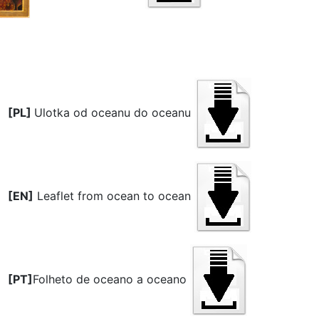
[PL]
Ulotka od oceanu do oceanu
[EN]
Leaflet from ocean to ocean
[PT]
Folheto de oceano a oceano