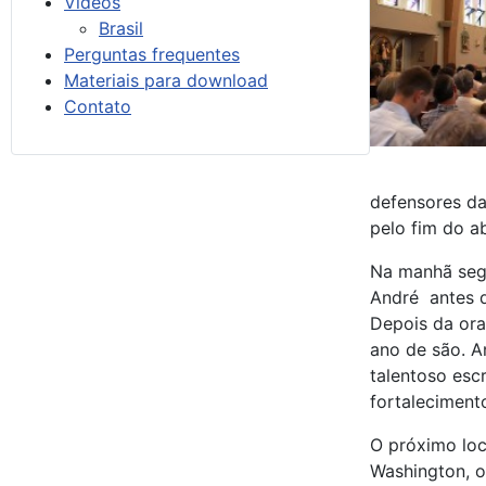
Vídeos
Brasil
Perguntas frequentes
Materiais para download
Contato
defensores da
pelo fim do a
Na manhã segu
André antes 
Depois da ora
ano de são. A
talentoso esc
fortaleciment
O próximo loca
Washington, o