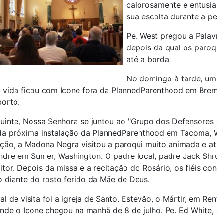
calorosamente e entusi
sua escolta durante a p
Pe. West pregou a Palav
depois da qual os paroq
até a borda.
No domingo à tarde, um
 vida ficou com Icone fora da PlannedParenthood em Brem
borto.
inte, Nossa Senhora se juntou ao "Grupo dos Defensores 
da próxima instalação da PlannedParenthood em Tacoma, 
ção, a Madona Negra visitou a paroqui muito animada e at
ndre em Sumer, Washington. O padre local, padre Jack Sh
ritor. Depois da missa e a recitação do Rosário, os fiéis c
o diante do rosto ferido da Mãe de Deus.
l de visita foi a igreja de Santo. Estevão, o Mártir, em Ren
nde o Icone chegou na manhã de 8 de julho. Pe. Ed White, 