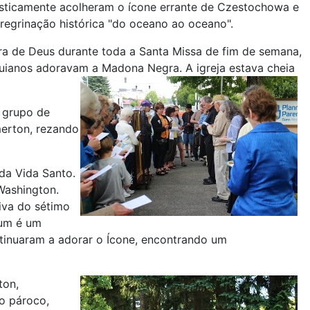
asticamente acolheram o ícone errante de Czestochowa e
eregrinação histórica "do oceano ao oceano".
ra de Deus durante toda a Santa Missa de fim de semana,
uianos adoravam a Madona Negra. A igreja estava cheia
 grupo de
erton, rezando
da Vida Santo.
Washington.
iva do sétimo
rum é um
ontinuaram a adorar o Ícone, encontrando um
ton,
o pároco,