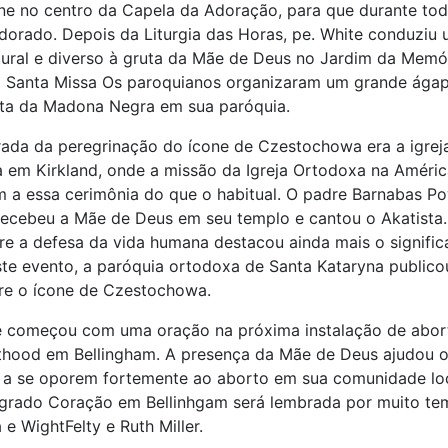
ne no centro da Capela da Adoração, para que durante tod
dorado. Depois da Liturgia das Horas, pe. White conduziu
tural e diverso à gruta da Mãe de Deus no Jardim da Memó
a Santa Missa Os paroquianos organizaram um grande ága
sita da Madona Negra em sua paróquia.
ada da peregrinação do ícone de Czestochowa era a igrej
 em Kirkland, onde a missão da Igreja Ortodoxa na Améric
a essa cerimônia do que o habitual. O padre Barnabas Pow
 recebeu a Mãe de Deus em seu templo e cantou o Akatista.
re a defesa da vida humana destacou ainda mais o signif
e evento, a paróquia ortodoxa de Santa Kataryna public
re o ícone de Czestochowa.
te começou com uma oração na próxima instalação de abor
thood em Bellingham. A presença da Mãe de Deus ajudou o
a a se oporem fortemente ao aborto em sua comunidade loc
agrado Coração em Bellinhgam será lembrada por muito te
 e WightFelty e Ruth Miller.