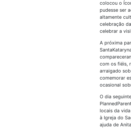
colocou o Íco
pudesse ser a
altamente cul
celebração d
celebrar a vi
A próxima par
SantaKataryna
compareceram 
com os fiéis,
arraigado sob
comemorar est
ocasional sob
O dia seguin
PlannedParen
locais da vid
à Igreja do S
ajuda de Anita