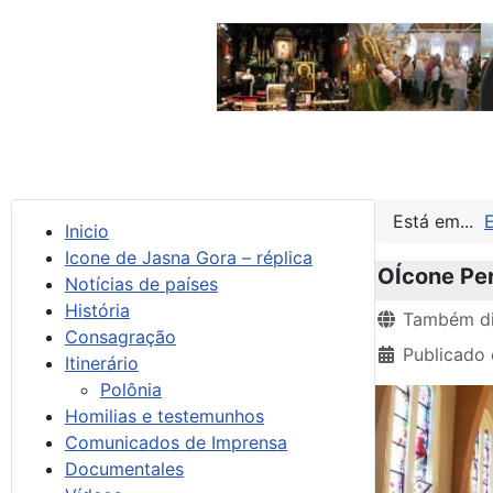
Está em...
Inicio
Icone de Jasna Gora – réplica
OÍcone Per
Notícias de países
História
Detalhes
Também di
Consagração
Publicado 
Itinerário
Polônia
Homilias e testemunhos
Comunicados de Imprensa
Documentales