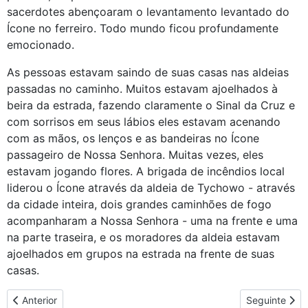
sacerdotes abençoaram o levantamento levantado do
Ícone no ferreiro. Todo mundo ficou profundamente
emocionado.
As pessoas estavam saindo de suas casas nas aldeias
passadas no caminho. Muitos estavam ajoelhados à
beira da estrada, fazendo claramente o Sinal da Cruz e
com sorrisos em seus lábios eles estavam acenando
com as mãos, os lenços e as bandeiras no Ícone
passageiro de Nossa Senhora. Muitas vezes, eles
estavam jogando flores. A brigada de incêndios local
liderou o Ícone através da aldeia de Tychowo - através
da cidade inteira, dois grandes caminhões de fogo
acompanharam a Nossa Senhora - uma na frente e uma
na parte traseira, e os moradores da aldeia estavam
ajoelhados em grupos na estrada na frente de suas
casas.
Artigo anterior: Uma reunião pró-vida através de Szczecin
Artigo seguin
Anterior
Seguinte