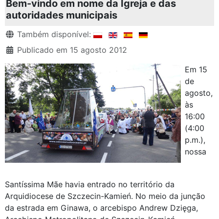
Bem-vindo em nome da Igreja e das
autoridades municipais
Detalhes
Também disponível:
Publicado em 15 agosto 2012
Em 15
de
agosto,
às
16:00
(4:00
p.m.),
nossa
Santíssima Mãe havia entrado no território da
Arquidiocese de Szczecin-Kamień. No meio da junção
da estrada em Ginawa, o arcebispo Andrew Dzięga,