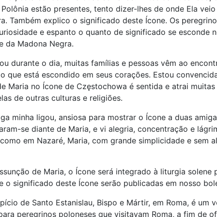
 Polônia estão presentes, tento dizer-lhes de onde Ela veio
ra. Também explico o significado deste Ícone. Os peregri
riosidade e espanto o quanto de significado se esconde 
ne da Madona Negra.
ou durante o dia, muitas famílias e pessoas vêm ao encont
 o que está escondido em seus corações. Estou convencid
e Maria no Ícone de Częstochowa é sentida e atrai muitas
las de outras culturas e religiões.
ga minha ligou, ansiosa para mostrar o Ícone a duas amiga
haram-se diante de Maria, e vi alegria, concentração e lágr
 como em Nazaré, Maria, com grande simplicidade e sem ala
ssunção de Maria, o Ícone será integrado à liturgia solene
e o significado deste Ícone serão publicadas em nosso bol
spício de Santo Estanislau, Bispo e Mártir, em Roma, é um 
para peregrinos poloneses que visitavam Roma, a fim de ofe