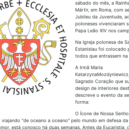
sábado do mês, a Rainha
Mártir, em Roma, com se
Jubileu da Juventude, a
poloneses vivenciaram se
Papa Leão XIV nos camp
Na Igreja polonesa de Sa
Estanislau foi colocado p
todos que entrassem na 
A Irmã Maria
KatarzynaMozdyniewicz,
Sagrado Coração que su
design de interiores dest
descreve o evento da se
forma:
O Ícone de Nossa Senho
viajando "de oceano a oceano" pelo mundo em defesa da 
amor, está conosco há duas semanas. Antes da Eucaristia,