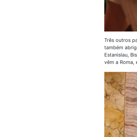
Três outros p
também abriga
Estanislau, B
vêm a Roma, 