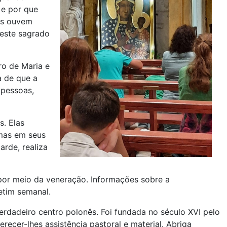
 e por que
nos ouvem
neste sagrado
ro de Maria e
a de que a
 pessoas,
s. Elas
imas em seus
rde, realiza
 por meio da veneração. Informações sobre a
etim semanal.
verdadeiro centro polonês. Foi fundada no século XVI pelo
recer-lhes assistência pastoral e material. Abriga