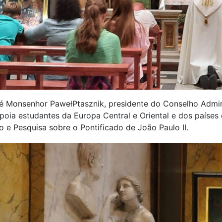
r é Monsenhor PawełPtasznik, presidente do Conselho Admin
poia estudantes da Europa Central e Oriental e dos países
e Pesquisa sobre o Pontificado de João Paulo II.