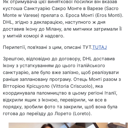
Як отримувача цієї виняткової посилки він вказав
кустоша Санктуарію Сакро Монте в Варезе (Sacro
Monte w Varese) прелата о. Ероса Монті (Eros Monti).
DHL, згідно з декларацією, наступного ж дня
доставив Ікону до Мілану, але митники затримали Її
у митній коморі й надовго.
Перипетії, пов’язані з цим, описані ТУТ.
TUTAJ
Зрештою, відповідно до договору, DHL доставив
Ікону з устаткуванням до цього італійського
санктуарію, але було вже запізно, щоб реалізувати
раніше заплановану програму. Отець Монті разом з
Вітторією Крісцуоло (Vittoria Criscuolo), яка
координувала паломництво в цьому регіоні Італії,
відкрили ящик з Іконою, перевірили, чи все в
порядку, зробили фото та закрили, щоб вона була
готова до переїзду до Лорето (Loreto).