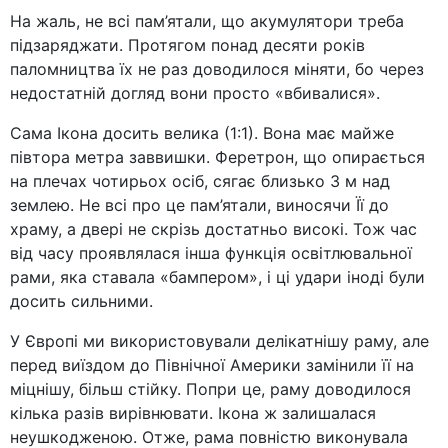
На жаль, не всі пам’ятали, що акумулятори треба
підзаряджати. Протягом понад десяти років
паломництва їх не раз доводилося міняти, бо через
недостатній догляд вони просто «вбивалися».
Сама Ікона досить велика (1:1). Вона має майже
півтора метра заввишки. Феретрон, що опирається
на плечах чотирьох осіб, сягає близько 3 м над
землею. Не всі про це пам’ятали, виносячи Її до
храму, а двері не скрізь достатньо високі. Тож час
від часу проявлялася інша функція освітлювальної
рами, яка ставала «бампером», і ці удари іноді були
досить сильними.
У Європі ми використовували делікатнішу раму, але
перед виїздом до Північної Америки замінили її на
міцнішу, більш стійку. Попри це, раму доводилося
кілька разів вирівнювати. Ікона ж залишалася
неушкодженою. Отже, рама повністю виконувала