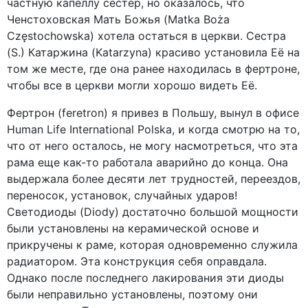
частную капеллу сестер, но оказалось, что
Ченстоховская Мать Божья (Matka Boża
Częstochowska) хотела остаться в церкви. Сестра
(S.) Катаржина (Katarzyna) красиво установила Её на
том же месте, где она ранее находилась в фертроне,
чтобы все в церкви могли хорошо видеть Её.
Фертрон (feretron) я привез в Польшу, вынул в офисе
Human Life International Polska, и когда смотрю на то,
что от него осталось, не могу насмотреться, что эта
рама еще как-то работала аварийно до конца. Она
выдержала более десяти лет трудностей, переездов,
переносок, установок, случайных ударов!
Светодиоды (Diody) достаточно большой мощности
были установлены на керамической основе и
прикручены к раме, которая одновременно служила
радиатором. Эта конструкция себя оправдала.
Однако после последнего лакирования эти диоды
были неправильно установлены, поэтому они