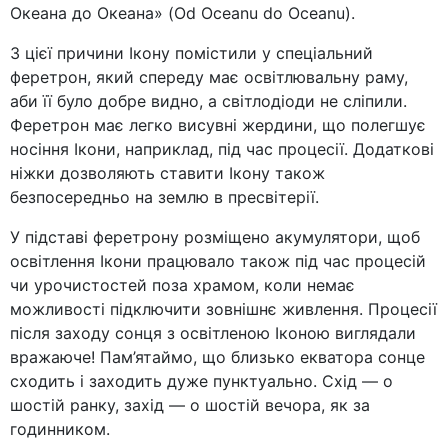
Океана до Океана» (Od Oceanu do Oceanu).
З цієї причини Ікону помістили у спеціальний
феретрон, який спереду має освітлювальну раму,
аби її було добре видно, а світлодіоди не сліпили.
Феретрон має легко висувні жердини, що полегшує
носіння Ікони, наприклад, під час процесії. Додаткові
ніжки дозволяють ставити Ікону також
безпосередньо на землю в пресвітерії.
У підставі феретрону розміщено акумулятори, щоб
освітлення Ікони працювало також під час процесій
чи урочистостей поза храмом, коли немає
можливості підключити зовнішнє живлення. Процесії
після заходу сонця з освітленою Іконою виглядали
вражаюче! Пам’ятаймо, що близько екватора сонце
сходить і заходить дуже пунктуально. Схід — о
шостій ранку, захід — о шостій вечора, як за
годинником.