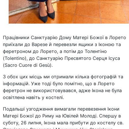
Працівники Санктуарію Дому Матері Божої в Лорето
приїхали до Варезе й перевезли ящики з Іконою та
феретроном до Лорето, а потім до Толентіно
(Tolentino), до Санктуарію Пресвятого Серця Ісуса
(Sacro Cuore di Gesù).
З обох цих місць ми отримали кілька фотографій та
інформацій. Уже тоді було помітно, що в Лорето
феретрон не використовувався, адже Ікона не була
освітлена навіть у костелі.
Подальші узгодження вимагали перевезення Ікони
Матері Божої до Риму на Ювілей Молоді. Спершу в
суботу, 26 липня, Ікона мала прибути до костелу св.