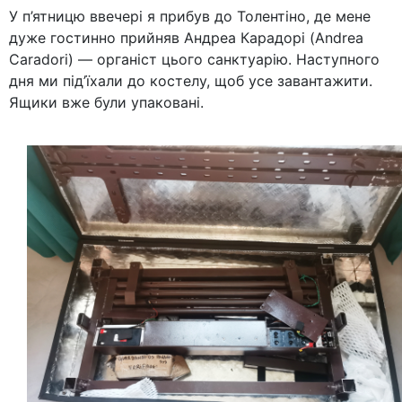
У п’ятницю ввечері я прибув до Толентіно, де мене
дуже гостинно прийняв Андреа Карадорі (Andrea
Caradori) — органіст цього санктуарію. Наступного
дня ми під’їхали до костелу, щоб усе завантажити.
Ящики вже були упаковані.