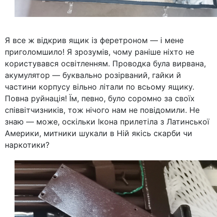
Я все ж відкрив ящик із феретроном — і мене
приголомшило! Я зрозумів, чому раніше ніхто не
користувався освітленням. Проводка була вирвана,
акумулятор — буквально розірваний, гайки й
частини корпусу вільно літали по всьому ящику.
Повна руйнація! Їм, певно, було соромно за своїх
співвітчизників, тож нічого нам не повідомили. Не
знаю — може, оскільки Ікона прилетіла з Латинської
Америки, митники шукали в Ній якісь скарби чи
наркотики?