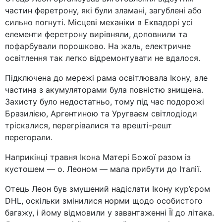
частин феретрону, які були зламані, загублені або
сильно погнуті. Місцеві механіки в Еквадорі усі
елементи феретрону вирівняли, доповнили та
пофарбували порошково. На жаль, електричне
освітлення так легко відремонтувати не вдалося.
Підключена до мережі рама освітлювала Ікону, але
частина з акумуляторами була повністю знищена.
Захисту було недостатньо, тому під час подорожі
Бразилією, Аргентиною та Уругваєм світлодіоди
тріскалися, перегрівалися та врешті-решт
перегорали.
Наприкінці травня Ікона Матері Божої разом із
кустошем — о. Леоном — мала прибути до Італії.
Отець Леон був змушений надіслати Ікону кур’єром
DHL, оскільки змінилися норми щодо особистого
багажу, і йому відмовили у завантаженні Її до літака.