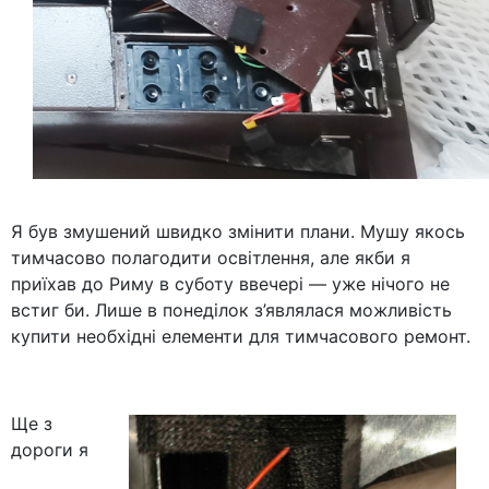
Я був змушений швидко змінити плани. Мушу якось
тимчасово полагодити освітлення, але якби я
приїхав до Риму в суботу ввечері — уже нічого не
встиг би. Лише в понеділок з’являлася можливість
купити необхідні елементи для тимчасового ремонт.
Ще з
дороги я