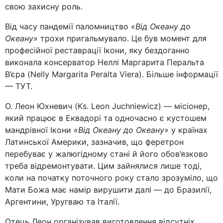
свою захисну роль.
Від часу пандемії паломництво
«Від Океану до
Океану»
трохи пригальмувало. Це був момент для
професійної реставрації Ікони, яку бездоганно
виконала консерватор Неллі Маргарита Перальта
В’єра (Nelly Margarita Peralta Viera). Більше інформації
— ТУТ.
О. Леон Юхневич (Ks. Leon Juchniewicz) — місіонер,
який працює в Еквадорі та одночасно є кустошем
мандрівної Ікони
«Від Океану до Океану»
у країнах
Латинської Америки, зазначив, що феретрон
перебуває у жалюгідному стані й його обов’язково
треба відремонтувати. Цим зайнялися лише тоді,
коли на початку поточного року стало зрозуміло, що
Мати Божа має намір вирушити далі — до Бразилії,
Аргентини, Уругваю та Італії.
Отець Леон організував виготовлення відсутніх