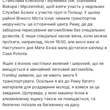
Станіслава Єпископа і Мученика (św. Stanisława
Biskupa i Męczennika), щоб взяти участь у недільних
Службах Божих з участю груп із Польщі. У цьому
районі Вічного Міста існує чимала транспортна
незручність: це історичний центр Риму, де діє
заборона пересування автомобілем без спеціальних
дозволів. Є лише спеціальні часові вікна, коли можна
проїхати, наприклад, після 18:00, але вночі вже ні.
Наступного дня Мати Божа мала дістатися каплиці в
Casa Polonia.
Ящик з Іконою настільки великий і широкий, що не
вміщується в звичайний легковий автомобіль.
Італійці заявили, що не мають змоги Її
транспортувати. Оскільки я віз до Риму багато
матеріалів для роздавання молоді, я взявся за це
завдання. Щоправда, у мою машину Ікона в
алюмінієвому ящику також не поміщається, та
безпечно поїхала на багажнику на даху.