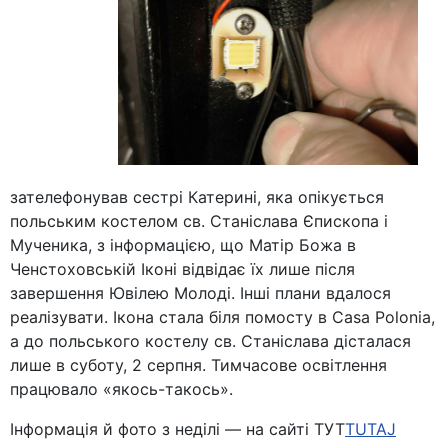
зателефонував сестрі Катерині, яка опікується
польським костелом св. Станіслава Єпископа і
Мученика, з інформацією, що Матір Божа в
Ченстоховській Іконі відвідає їх лише після
завершення Ювілею Молоді. Інші плани вдалося
реалізувати. Ікона стала біля помосту в Casa Polonia,
а до польського костелу св. Станіслава дісталася
лише в суботу, 2 серпня. Тимчасове освітлення
працювало «якось-такось».
Інформація й фото з неділі — на сайті ТУТ
TUTAJ