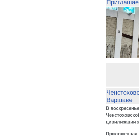
Приглаша
Ченстохов
Варшаве
В воскресенье
Ченстоховской
цивилизации 
Приложенная к