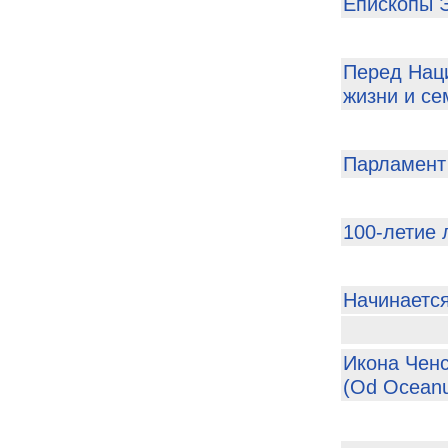
Епископы Э
Перед Наци
жизни и се
Парламент
100-летие 
Начинается
Икона Чен
(Od Oceanu