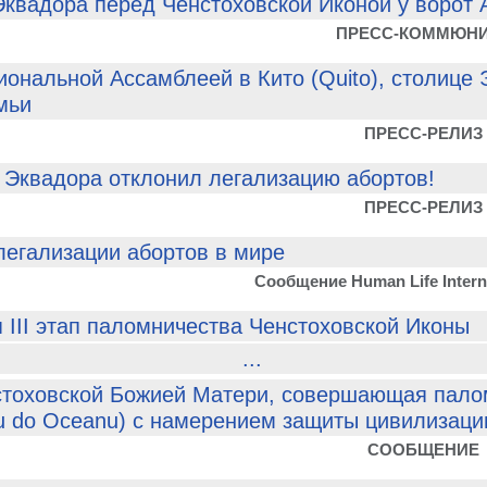
квадора перед Ченстоховской Иконой у ворот
ПРЕСС-КОММЮН
ональной Ассамблеей в Кито (Quito), столице 
мьи
ПРЕСС-РЕЛИЗ
 Эквадора отклонил легализацию абортов!
ПРЕСС-РЕЛИЗ
легализации абортов в мире
Сообщение Human Life Interna
 III этап паломничества Ченстоховской Иконы
...
стоховской Божией Матери, совершающая пало
 do Oceanu) с намерением защиты цивилизации
СООБЩЕНИЕ