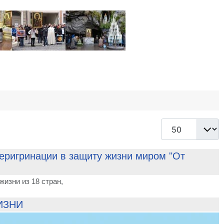
Кол-во строк:
еригринации в защиту жизни миром "От
изни из 18 стран,
ИЗНИ