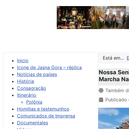
Está em...
Inicio
Icone de Jasna Gora – réplica
Nossa Senh
Notícias de países
Marcha Nac
História
Consagração
Detalhes
Também di
Itinerário
Publicado 
Polônia
Homilias e testemunhos
Comunicados de Imprensa
Documentales