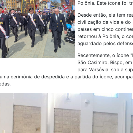
Polônia. Este ícone foi 
Desde então, ela tem re
civilização da vida e d
países em cinco contine
retornou à Polônia, o co
aguardado pelos defenso
Recentemente, o ícone 
São Casimiro, Bispo, e
para Varsóvia, sob a su
u uma cerimônia de despedida e a partida do ícone, acomp
adas.