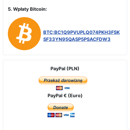
5. Wpłaty Bitcoin:
BTC:BC1Q9PVUPLQ074PKH3FSK
SF33YN95QASP5PSACFDW3
PayPal (PLN)
PayPal € (Euro)