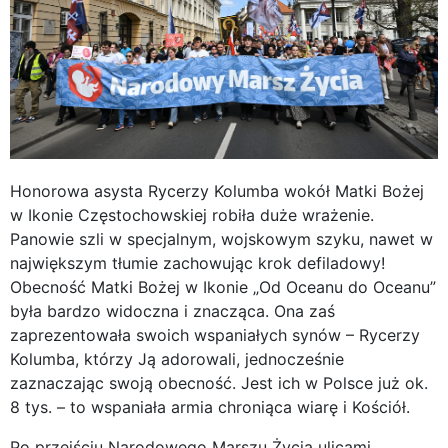
Honorowa asysta Rycerzy Kolumba wokół Matki Bożej
w Ikonie Częstochowskiej robiła duże wrażenie.
Panowie szli w specjalnym, wojskowym szyku, nawet w
największym tłumie zachowując krok defiladowy!
Obecność Matki Bożej w Ikonie „Od Oceanu do Oceanu”
była bardzo widoczna i znacząca. Ona zaś
zaprezentowała swoich wspaniałych synów – Rycerzy
Kolumba, którzy Ją adorowali, jednocześnie
zaznaczając swoją obecność. Jest ich w Polsce już ok.
8 tys. – to wspaniała armia chroniąca wiarę i Kościół.
Po przejściu Narodowego Marszu Życia ulicami