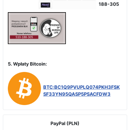
188-305
5. Wpłaty Bitcoin:
BTC:BC1Q9PVUPLQ074PKH3FSK
SF33YN95QASP5PSACFDW3
PayPal (PLN)