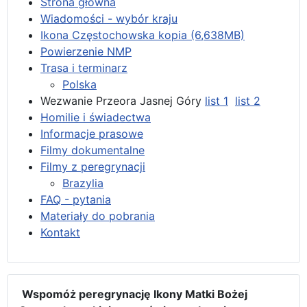
Strona główna
Wiadomości - wybór kraju
Ikona Częstochowska kopia (6,638MB)
Powierzenie NMP
Trasa i terminarz
Polska
Wezwanie Przeora Jasnej Góry
list 1
list 2
Homilie i świadectwa
Informacje prasowe
Filmy dokumentalne
Filmy z peregrynacji
Brazylia
FAQ - pytania
Materiały do pobrania
Kontakt
Wspomóż peregrynację Ikony Matki Bożej