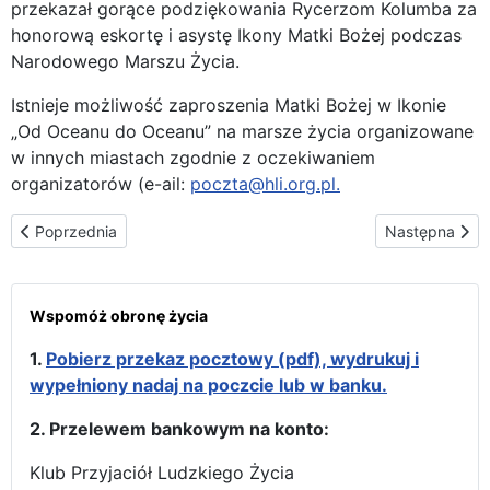
przekazał gorące podziękowania Rycerzom Kolumba za
honorową eskortę i asystę Ikony Matki Bożej podczas
Narodowego Marszu Życia.
Istnieje możliwość zaproszenia Matki Bożej w Ikonie
„Od Oceanu do Oceanu” na marsze życia organizowane
w innych miastach zgodnie z oczekiwaniem
organizatorów (e-ail:
poczta@hli.org.pl
.
Poprzednia strona: Stalowa Wola w parafii Jana Pawła II
Następna stron
Poprzednia
Następna
Wspomóż obronę życia
1.
Pobierz przekaz pocztowy (pdf), wydrukuj i
wypełniony nadaj na poczcie lub w banku.
2. Przelewem bankowym na konto:
Klub Przyjaciół Ludzkiego Życia