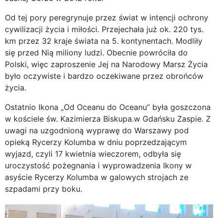
Od tej pory peregrynuje przez świat w intencji ochrony
cywilizacji życia i miłości. Przejechała już ok. 220 tys.
km przez 32 kraje świata na 5. kontynentach. Modliły
się przed Nią miliony ludzi. Obecnie powróciła do
Polski, więc zaproszenie Jej na Narodowy Marsz Życia
było oczywiste i bardzo oczekiwane przez obrońców
życia.
Ostatnio Ikona „Od Oceanu do Oceanu” była goszczona
w kościele św. Kazimierza Biskupa.w Gdańsku Zaspie. Z
uwagi na uzgodnioną wyprawę do Warszawy pod
opieką Rycerzy Kolumba w dniu poprzedzającym
wyjazd, czyli 17 kwietnia wieczorem, odbyła się
uroczystość pożegnania i wyprowadzenia Ikony w
asyście Rycerzy Kolumba w galowych strojach ze
szpadami przy boku.