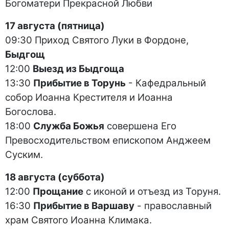
Богоматери Прекрасной Любви
17 августа (пятница)
09:30 Приход Святого Луки в Фордоне,
Быдгощ
12:00
Выезд из Быдгоща
13:30
Прибытие в Торунь
- Кафедральный
собор Иоанна Крестителя и Иоанна
Богослова.
18:00
Служба Божья
совершена Его
Превосходительством епископом Анджеем
Суским.
18 августа (суббота)
12:00
Прощание
с иконой и отъезд из Торуня.
16:30
Прибытие в Варшаву
- православный
храм Святого Иоанна Климака.