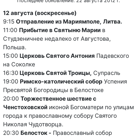
Последнее обновление: 22 августа 2012 г.
12 августа (воскресенье)
9:15
Отправление из Мариямполе,
Литва.
11:00
Прибытие в Святыню Марии
в
Студзеничнее недалеко от Августова,
Польша.
15:00
Церковь Святого Антония
Падевского
на Соколке
16:30
Церковь Святой Троицы,
Супрасль
19:00
Римско-католический собор
Успения
Пресвятой Богородицы в Белостоке
20:00
Торжественное шествие с
Ченстоховской
иконой Богоматери по улицам
города к православному собору Святого
Николая Чудотворца.
20:30
Белосток -
Православный собор