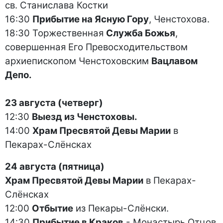
св. Станислава Костки
16:30
Прибытие на Ясную Гору
, Ченстохова.
18:30 Торжественная
Служба Божья
,
совершенная Его Превосходительством
архиепископом Ченстоховским
Вацлавом
Депо.
23 августа (четверг)
12:30
Выезд из Ченстоховы.
14:00
Храм Пресвятой Девы Марии
в
Пекарах-Слёнсках
24 августа (пятница)
Храм Пресвятой Девы Марии
в Пекарах-
Слёнсках
12:00
Отбытие
из Пекары-Слёнски.
14:30
Прибытие в Краков
- Монастырь Отцов