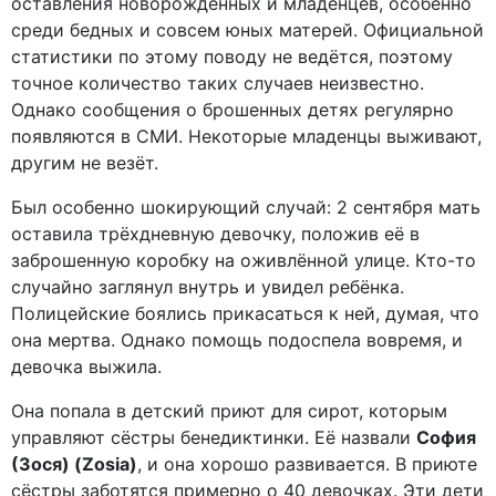
оставления новорождённых и младенцев, особенно
среди бедных и совсем юных матерей. Официальной
статистики по этому поводу не ведётся, поэтому
точное количество таких случаев неизвестно.
Однако сообщения о брошенных детях регулярно
появляются в СМИ. Некоторые младенцы выживают,
другим не везёт.
Был особенно шокирующий случай: 2 сентября мать
оставила трёхдневную девочку, положив её в
заброшенную коробку на оживлённой улице. Кто-то
случайно заглянул внутрь и увидел ребёнка.
Полицейские боялись прикасаться к ней, думая, что
она мертва. Однако помощь подоспела вовремя, и
девочка выжила.
Она попала в детский приют для сирот, которым
управляют сёстры бенедиктинки. Её назвали
София
(Зося) (Zosia)
, и она хорошо развивается. В приюте
сёстры заботятся примерно о 40 девочках. Эти дети