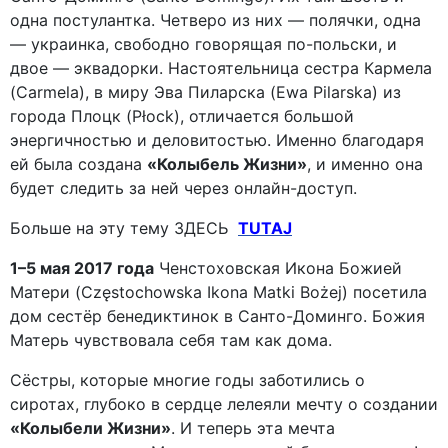
одна постулантка. Четверо из них — полячки, одна
— украинка, свободно говорящая по-польски, и
двое — эквадорки. Настоятельница сестра Кармела
(Carmela), в миру Эва Пиларска (Ewa Pilarska) из
города Плоцк (Płock), отличается большой
энергичностью и деловитостью. Именно благодаря
ей была создана
«Колыбель Жизни»
, и именно она
будет следить за ней через онлайн-доступ.
Больше на эту тему ЗДЕСЬ
TUTAJ
1–5 мая 2017 года
Ченстоховская Икона Божией
Матери (Częstochowska Ikona Matki Bożej) посетила
дом сестёр бенедиктинок в Санто-Доминго. Божия
Матерь чувствовала себя там как дома.
Сёстры, которые многие годы заботились о
сиротах, глубоко в сердце лелеяли мечту о создании
«Колыбели Жизни»
. И теперь эта мечта