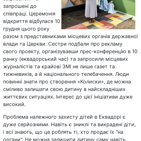
запрошені до
співпраці. Церемонія
відкриття відбулася 10
грудня цього року
разом з представниками місцевих органів державної
влади та Церкви. Сестри подбали про рекламу
свого проекту, організувавши прес-конференцію в 10
ранку (еквадорський час) та запросили місцевих
журналістів та крайові ЗМІ не лише газет та
тижневиків, а й національного телебачення. Люди
повинні знати про створення «Колиски», де можна
сміливо залишати свою дитину в найскладніших
життєвих ситуаціях. Інтерес до цієї ініціативи дуже
високий.
Проблема належного захисту дітей в Еквадорі є
дуже серйозними. Навіть є зниклі та викрадені діти,
і всі знають, що це роблять ті, хто продає їх "на
органи". Не можна залишити дитину саму навіть