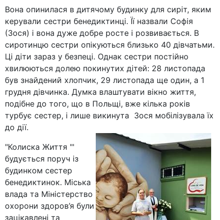
Вона опинилася в дитячому будинку для сиріт, яким
керували сестри бенедиктинці. Її назвали Софія
(Зося) і вона дуже добре росте і розвивається. В
сиротинцю сестри опікуються близько 40 дівчатьми.
Ці діти зараз у безпеці. Однак сестри постійно
хвилюються долею покинутих дітей: 28 листопада
був знайдений хлопчик, 29 листопада ще один, а 1
грудня дівчинка. Думка влаштувати вікно життя,
подібне до того, що в Польщі, вже кілька років
турбує сестер, і лише викинута Зося мобілізувала їх
до дії.
"Колиска Життя "'
будується поруч із
будинком сестер
бенедиктинок. Міська
влада та Міністерство
охорони здоров’я були
зацікавлені та