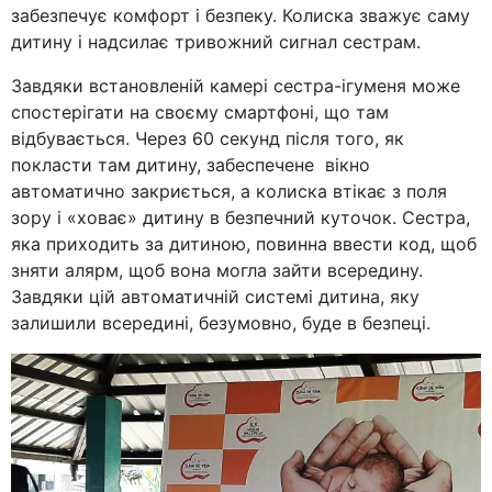
забезпечує комфорт і безпеку. Колиска зважує саму
дитину і надсилає тривожний сигнал сестрам.
Завдяки встановленій камері сестра-ігуменя може
спостерігати на своєму смартфоні, що там
відбувається. Через 60 секунд після того, як
покласти там дитину, забеспечене вікно
автоматично закриється, а колиска втікає з поля
зору і «ховає» дитину в безпечний куточок. Сестра,
яка приходить за дитиною, повинна ввести код, щоб
зняти алярм, щоб вона могла зайти всередину.
Завдяки цій автоматичній системі дитина, яку
залишили всередині, безумовно, буде в безпеці.