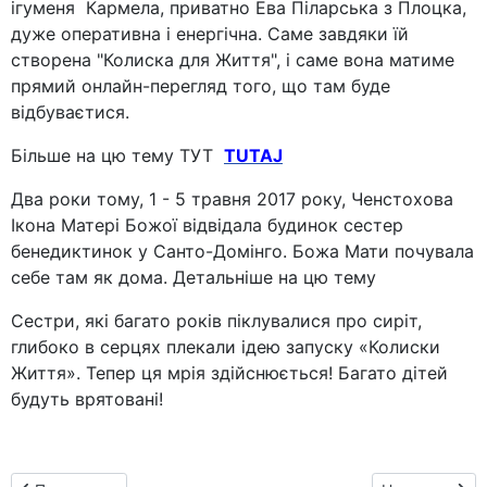
ігуменя Кармела, приватно Ева Піларська з Плоцка,
дуже оперативна і енергічна. Саме завдяки їй
створена "Колиска для Життя", і саме вона матиме
прямий онлайн-перегляд того, що там буде
відбуваєтися.
Більше на цю тему ТУТ
TUTAJ
Два роки тому, 1 - 5 травня 2017 року, Ченстохова
Ікона Матері Божої відвідала будинок сестер
бенедиктинок у Санто-Домінго. Божа Мати почувала
себе там як дома. Детальніше на цю тему
Сестри, які багато років піклувалися про сиріт,
глибоко в серцях плекали ідею запуску «Колиски
Життя». Тепер ця мрія здійснюється! Багато дітей
будуть врятовані!