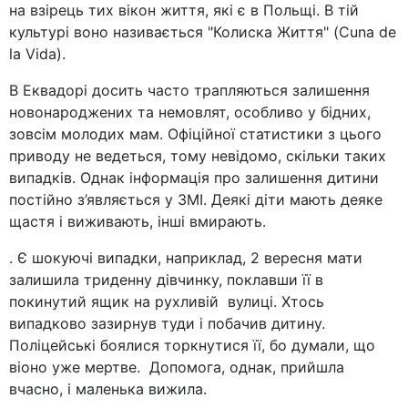
на взірець тих вікон життя, які є в Польщі. В тій
культурі воно називається "Колиска Життя" (Cuna de
la Vida).
В Еквадорі досить часто трапляються залишення
новонароджених та немовлят, особливо у бідних,
зовсім молодих мам. Офіційної статистики з цього
приводу не ведеться, тому невідомо, скільки таких
випадків. Однак інформація про залишення дитини
постійно з’являється у ЗМІ. Деякі діти мають деяке
щастя і виживають, інші вмирають.
. Є шокуючі випадки, наприклад, 2 вересня мати
залишила триденну дівчинку, поклавши її в
покинутий ящик на рухливій вулиці. Хтось
випадково зазирнув туди і побачив дитину.
Поліцейські боялися торкнутися її, бо думали, що
віоно уже мертве. Допомога, однак, прийшла
вчасно, і маленька вижила.