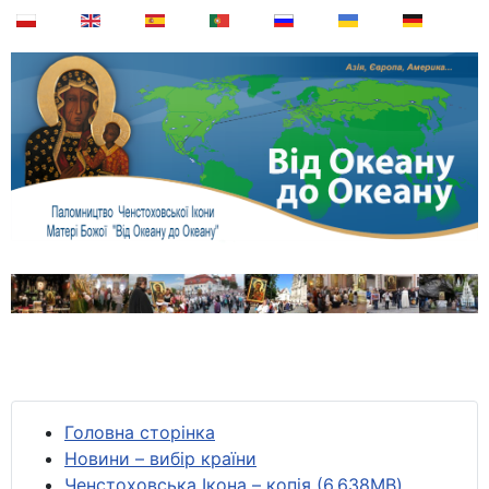
Головна сторінка
Новини – вибір країни
Ченстоховська Ікона – копія (6,638MB)