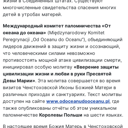
жизни в Соединённых Штатах. Существуют
многочисленные свидетельства спасения многих
детей в утробах матерей.
Международный комитет паломничества «От
океана до океана»
(Międzynarodowy Komitet
Peregrynacji „Od Oceanu do Oceanu”), объединяющий
лидеров движений в защиту жизни и осознающий,
что человеческими силами невозможно
противостоять мощной атаке цивилизации смерти,
инициировал особую молитву
«Вверение защиты
цивилизации жизни и любви в руки Пресвятой
Девы Марии»
. Эта молитва совершается во время
визитов Ченстоховской Иконы Божией Матери в
различных приходах и санктуариях. Текст молитвы
доступен на сайте
www.odoceanudooceanu.pl
, где
также опубликованы отчёты об этом уникальном
паломничестве
Королевы Польши
на шести языках.
В настоящее время Божия Матерь в Ченстоховской