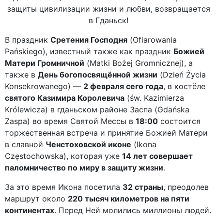
защиты цивилизации жизни и любви, возвращается
в Гданьск!
В праздник
Сретения Господня
(Ofiarowania
Pańskiego), известный также как праздник
Божией
Матери Громничной
(Matki Bożej Gromnicznej), а
также в
День богопосвящённой жизни
(Dzień Życia
Konsekrowanego) —
2 февраля сего года
, в костёле
святого Казимира Королевича
(św. Kazimierza
Królewicza) в гданьском районе Заспа (Gdańska
Zaspa) во время Святой Мессы в
18:00
состоится
торжественная встреча и принятие Божией Матери
в славной
Ченстоховской иконе
(Ikona
Częstochowska), которая уже
14 лет совершает
паломничество по миру в защиту жизни
.
За это время Икона посетила
32 страны
, преодолев
маршрут около
220 тысяч километров на пяти
континентах
. Перед Ней молились миллионы людей.