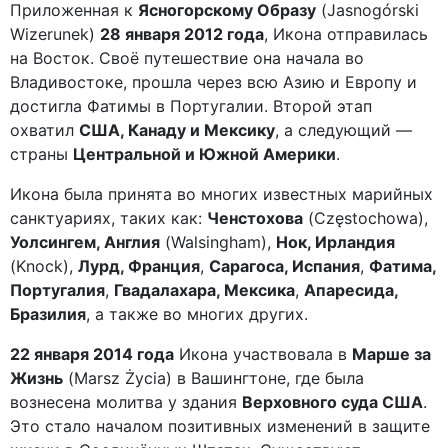
Приложенная к
Ясногорскому Образу
(Jasnogórski
Wizerunek)
28 января 2012 года
, Икона отправилась
на Восток. Своё путешествие она начала во
Владивостоке, прошла через всю Азию и Европу и
достигла Фатимы в Португалии. Второй этап
охватил
США, Канаду и Мексику
, а следующий —
страны
Центральной и Южной Америки
.
Икона была принята во многих известных марийных
санктуариях, таких как:
Ченстохова
(Częstochowa),
Уолсингем, Англия
(Walsingham),
Нок, Ирландия
(Knock),
Лурд, Франция
,
Сарагоса, Испания
,
Фатима,
Португалия
,
Гвадалахара, Мексика
,
Апаресида,
Бразилия
, а также во многих других.
22 января 2014 года
Икона участвовала в
Марше за
Жизнь
(Marsz Życia) в Вашингтоне, где была
вознесена молитва у здания
Верховного суда США
.
Это стало началом позитивных изменений в защите