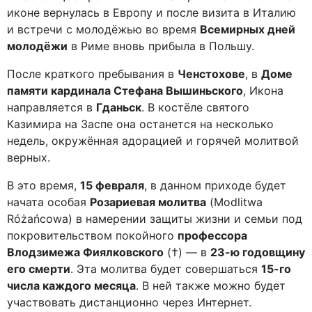
иконе вернулась в Европу и после визита в Италию
и встречи с молодёжью во время
Всемирных дней
молодёжи
в Риме вновь прибыла в Польшу.
После краткого пребывания в
Ченстохове
, в
Доме
памяти кардинала Стефана Вышиньского
, Икона
направляется в
Гданьск
. В костёле святого
Казимира на Заспе она останется на несколько
недель, окружённая адорацией и горячей молитвой
верных.
В это время,
15 февраля
, в данном приходе будет
начата особая
Розариевая молитва
(Modlitwa
Różańcowa) в намерении защиты жизни и семьи под
покровительством покойного
профессора
Влодзимежа Фиялковского
(†) — в
23-ю годовщину
его смерти
. Эта молитва будет совершаться
15-го
числа каждого месяца
. В ней также можно будет
участвовать дистанционно через Интернет.