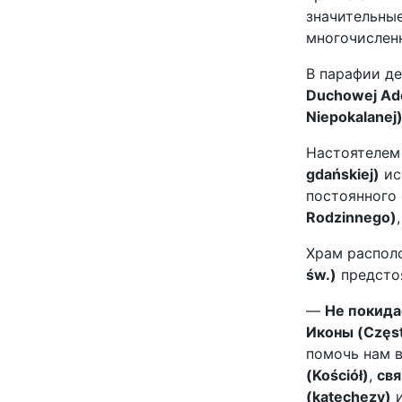
значительные
многочислен
В парафии д
Duchowej Ado
Niepokalanej
Настоятелем
gdańskiej)
ис
постоянного
Rodzinnego)
Храм распол
św.)
предст
—
Не покида
Иконы (Częst
помочь нам 
(Kościół)
,
свя
(katechezy)
и