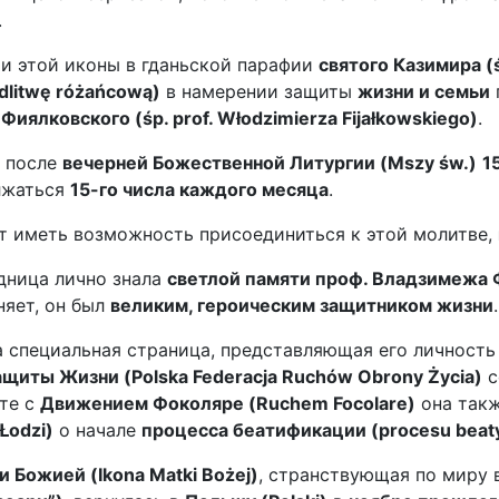
.
ии этой иконы в гданьской парафии
святого Казимира (ś
dlitwę różańcową)
в намерении защиты
жизни и семьи
иялковского (śp. prof. Włodzimierza Fijałkowskiego)
.
я после
вечерней Божественной Литургии (Mszy św.)
1
лжаться
15-го числа каждого месяца
.
т иметь возможность присоединиться к этой молитве,
дница лично знала
светлой памяти проф. Владзимежа Фи
няет, он был
великим, героическим защитником жизни
.
а специальная страница, представляющая его личность
щиты Жизни (Polska Federacja Ruchów Obrony Życia)
с
сте с
Движением Фоколяре (Ruchem Focolare)
она так
Łodzi)
о начале
процесса беатификации (procesu beaty
 Божией (Ikona Matki Bożej)
, странствующая по миру