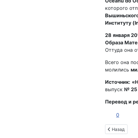
Oceanu do O
которого от
Вышиньского 
Институту (I
28 января 20
Образа Матер
Оттуда она 
Всего она п
молились
ми
Источник:
«Н
выпуск
№ 25
Перевод и р
0
Предыдущий: М
Назад