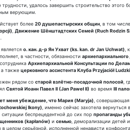
 трудности, удалось завершить строительство этого 
ным верующим.
ействует более
20 душепастырских общин
, в том числ
pcji)
,
Движение Шёнштадтских Семей (Ruch Rodzin Sz
)
.
 является
о. кан. д-р Ян Ухват (ks. kan. dr Jan Uchwat)
, 
полняет, в частности, обязанности
архиепархиального
 сотрудника
Архиепархиальной Консультации по Делам С
, а также
церковного ассистента Клуба Przyjaciół Ludzkie
ожен рядом со
старой взлётно-посадочной полосой
, 
оял
Святой Иоанн Павел II (Jan Paweł II)
во время
III пал
ет меня убеждение, что Мария (Maryja)
, совершающая
ochowskiej Ikony)
, именно сейчас захотела вернуться 
в ситуации беспрецедентной до сих пор
пропаганды уб
щенников (kapłanów)
и
семью
, деморализации детей 
 в целом серьёзной, исполненной ненависти конфрон