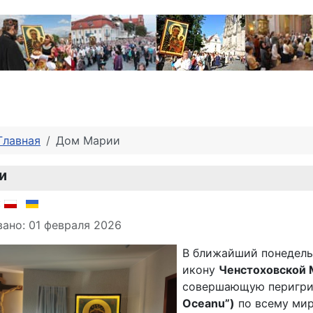
Главная
Дом Марии
и
о материале
:
ано: 01 февраля 2026
В ближайший понедел
икону
Ченстоховской М
совершающую перигр
Oceanu”)
по всему мир