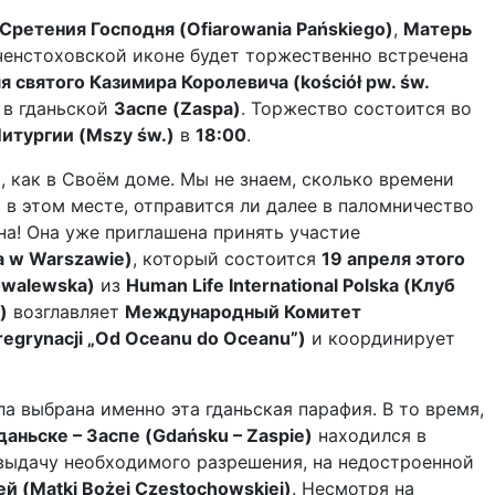
Сретения Господня (Ofiarowania Pańskiego)
,
Матерь
ченстоховской иконе будет торжественно встречена
я святого Казимира Королевича (kościół pw. św.
в гданьской
Заспе (Zaspa)
. Торжество состоится во
итургии (Mszy św.)
в
18:00
.
, как в Своём доме. Мы не знаем, сколько времени
 в этом месте, отправится ли далее в паломничество
на! Она уже приглашена принять участие
 w Warszawie)
, который состоится
19 апреля этого
owalewska)
из
Human Life International Polska (Клуб
)
возглавляет
Международный Комитет
egrynacji „Od Oceanu do Oceanu”)
и координирует
а выбрана именно эта гданьская парафия. В то время,
даньске – Заспе (Gdańsku – Zaspie)
находился в
выдачу необходимого разрешения, на недостроенной
 (Matki Bożej Częstochowskiej)
. Несмотря на