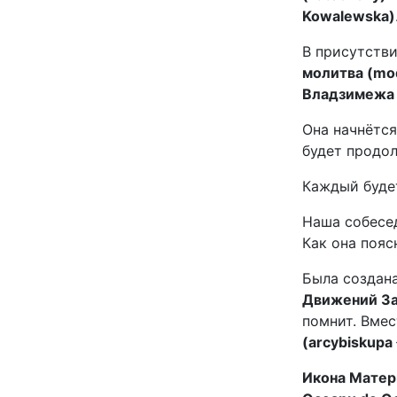
Kowalewska)
В присутств
молитва (mo
Владзимежа Ф
Она начнётс
будет продо
Каждый буде
Наша собесе
Как она пояс
Была создан
Движений За
помнит. Вме
(arcybiskupa 
Икона Матери