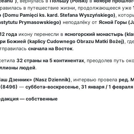
ceanu”)
, вернулась в
Польшу (Polski)
в
ноябре прошлог
правилась в путешествие жизни, продолжающееся уже
(Domu Pamięci ks. kard. Stefana Wyszyńskiego)
, кото
nstytutu Prymasowskiego)
неподалёку от
Ясной Горы (J
12 года
икону перенесли в
ясногорский монастырь (klas
и Божией (kaplicy Cudownego Obrazu Matki Bożej)
, г
отправилась
сначала на Восток
.
осетила
32 страны на 5 континентах
, преодолев путь ок
ллионы людей
.
аш Дзенник» (Nasz Dziennik)
, интервью провела
ред. 
 (8496)
—
суббота–воскресенье, 31 января / 1 февраля 
едакция —
собственные
олитва розария в защиту жизни, которую совершали 15.02.2026