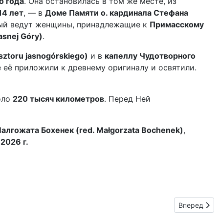
о года
. Она остановилась в том же месте, из
14 лет
, — в
Доме Памяти о. кардинала Стефана
рый ведут женщины, принадлежащие к
Примасскому
asnej Góry)
.
ztoru jasnogórskiego)
и в
капеллу Чудотворного
де её приложили к древнему оригиналу и освятили.
оло
220 тысяч километров
. Перед Ней
Малгожата Бохенек (red. Małgorzata Bochenek)
,
2026 г.
 г.
Следующий:
Вперед