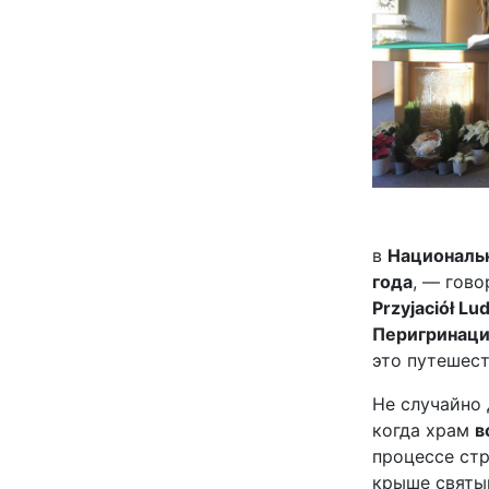
в
Националь
года
, — гов
Przyjaciół Lu
Перигринации
это путешест
Не случайно 
когда храм
в
процессе ст
крыше святы