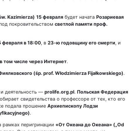
w. Kazimierza)
15 февраля
будет начата
Розариевая
под покровительством
светлой памяти проф.
5 февраля в 18:00
, в
23-ю годовщину его смерти
, и
в том числе через Интернет
.
ялковского (śp. prof. Włodzimierza Fijałkowskiego)
.
 и деятельность —
prolife.org.pl
.
Польская Федерация
обирает свидетельства о профессоре от тех, кто его
же подала прошение
Архиепископу Лодзи
fikacyjnego)
.
 в рамках перигринации
«От Океана до Океана» („Od