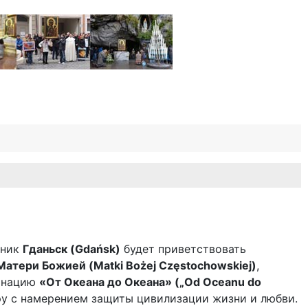
ьник
Гданьск (Gdańsk)
будет приветствовать
атери Божией (Matki Bożej Częstochowskiej)
,
инацию
«От Океана до Океана» („Od Oceanu do
у с намерением защиты цивилизации жизни и любви.