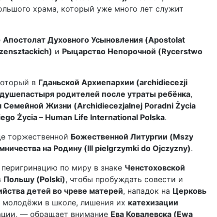
большого храма, который уже много лет служит
е
Апостолат Духовного Усыновления (Apostolat
ensztackich)
и
Рыцарство Непорочной (Rycerstwo
который в
Гданьской Архиепархии (archidiecezji
 душепастыря родителей после утраты ребёнка
,
емейной Жизни (Archidiecezjalnej Poradni Życia
go Życia – Human Life International Polska
.
где торжественной
Божественной Литургии (Mszy
омничества на Родину (III pielgrzymki do Ojczyzny)
.
 перигринацию по миру в знаке
Ченстоховской
в
Польшу (Polski)
, чтобы пробуждать совести и
ийства детей во чреве матерей
, нападок на
Церковь
и молодёжи в школе, лишения их
катехизации
тации, — обращает внимание
Ева Ковалевска (Ewa