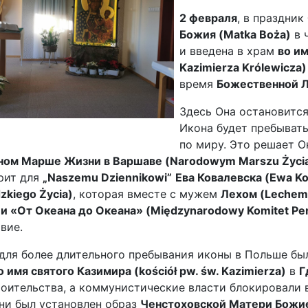
2 февраля
, в праздник
Божия (Matka Boża)
в 
и введена в храм
во им
Kazimierza Królewicza)
время
Божественной Л
Здесь Она остановится
Икона будет пребывать
по миру. Это решает О
ном Марше Жизни в Варшаве (Narodowym Marszu Życia
орит для
„Naszemu Dziennikowi”
Ева Ковалевска (Ewa K
dzkiego Życia)
, которая вместе с мужем
Лехом (Lechem
 «От Океана до Океана» (Międzynarodowy Komitet Per
вие.
для более длительного пребывания иконы в Польше был
о имя святого Казимира (kościół pw. św. Kazimierza)
в
Г
роительства, а коммунистические власти блокировали 
ни был установлен образ
Ченстоховской Матери Божией