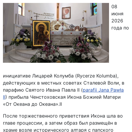
08
июня
2026
года по
инициативе Лицарей Колумба (Rycerze Kolumba),
действующих в местных советах Сталевой Воли, в
парафию Святого Ивана Павла II (
parafii Jana Pawła
II
) прибыла Ченстоховская Икона Божией Матери
«От Океана до Океана».ІІ
После торжественного приветствия Икона шла во
главе процессии, а затем образ был размещён в
храме возле исторического алтаря с папского