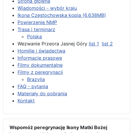
Strona główna
Wiadomości - wybór kraju
Ikona Częstochowska kopia (6,638MB)
Powierzenie NMP
Trasa i terminarz
Polska
Wezwanie Przeora Jasnej Góry
list 1
list 2
Homilie i świadectwa
Informacje prasowe
Filmy dokumentalne
Filmy z peregrynacji
Brazylia
FAQ - pytania
Materiały do pobrania
Kontakt
Wspomóż peregrynację Ikony Matki Bożej