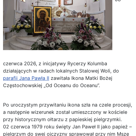
czerwca 2026, z inicjatywy Rycerzy Kolumba
działających w radach lokalnych Stalowej Woli, do
parafii Jana Pawła II
zawitała Ikona Matki Bożej
Częstochowskiej „Od Oceanu do Oceanu”.
Po uroczystym przywitaniu ikona szła na czele procesji,
a następnie wizerunek został umieszczony w kościele
przy historycznym ołtarzu z papieskiej pielgrzymki.
02 czerwca 1979 roku święty Jan Paweł II jako papież –
pielgrzym do swej ojczyzny sprawował przy nim Mszę