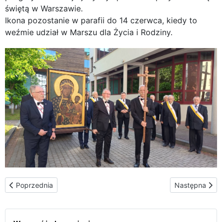
świętą w Warszawie.
Ikona pozostanie w parafii do 14 czerwca, kiedy to
weźmie udział w Marszu dla Życia i Rodziny.
Poprzednia strona: Wyjątkowy czas łaski: Peregrynacja Ikony od
Następna stro
Poprzednia
Następna