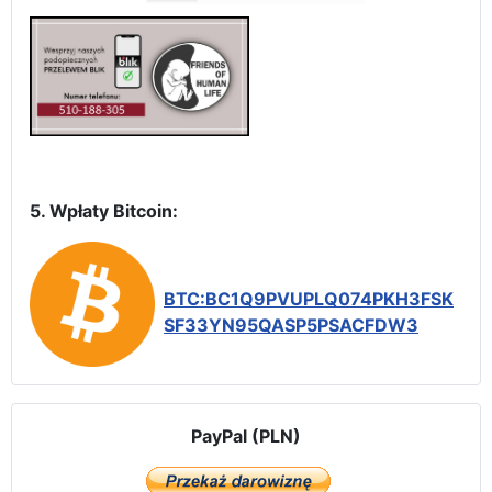
5. Wpłaty Bitcoin:
BTC:BC1Q9PVUPLQ074PKH3FSK
SF33YN95QASP5PSACFDW3
PayPal (PLN)