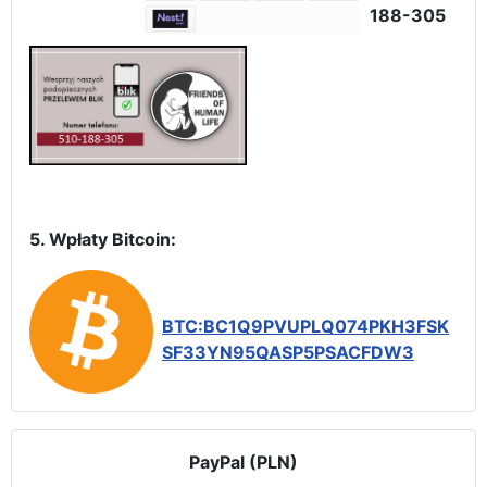
188-305
5. Wpłaty Bitcoin:
BTC:BC1Q9PVUPLQ074PKH3FSK
SF33YN95QASP5PSACFDW3
PayPal (PLN)