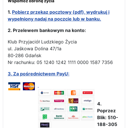
Wspomóż obronę życia
1.
Pobierz przekaz pocztowy (pdf), wydrukuj i
wypełniony nadaj na poczcie lub w banku.
2. Przelewem bankowym na konto:
Klub Przyjaciół Ludzkiego Życia
ul. Jaśkowa Dolina 47/1a
80-286 Gdańsk
Nr rachunku: 05 1240 1242 1111 0000 1587 7356
3.
Za pośrednictwem PayU:
4.
Poprzez
Blik: 510-
188-305