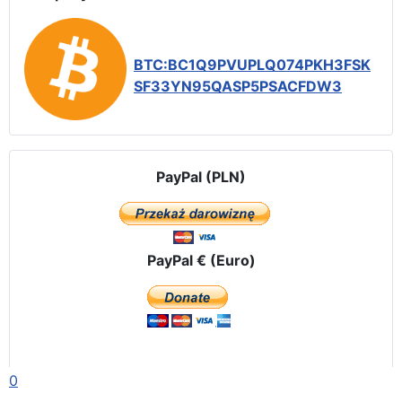
BTC:BC1Q9PVUPLQ074PKH3FSK
SF33YN95QASP5PSACFDW3
PayPal (PLN)
PayPal € (Euro)
0