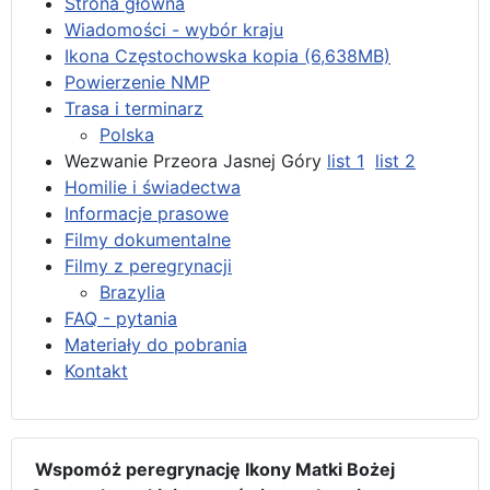
Strona główna
Wiadomości - wybór kraju
Ikona Częstochowska kopia (6,638MB)
Powierzenie NMP
Trasa i terminarz
Polska
Wezwanie Przeora Jasnej Góry
list 1
list 2
Homilie i świadectwa
Informacje prasowe
Filmy dokumentalne
Filmy z peregrynacji
Brazylia
FAQ - pytania
Materiały do pobrania
Kontakt
Wspomóż peregrynację Ikony Matki Bożej