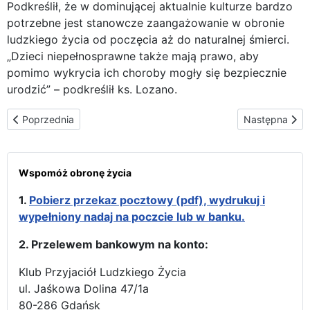
Podkreślił, że w dominującej aktualnie kulturze bardzo
potrzebne jest stanowcze zaangażowanie w obronie
ludzkiego życia od poczęcia aż do naturalnej śmierci.
„Dzieci niepełnosprawne także mają prawo, aby
pomimo wykrycia ich choroby mogły się bezpiecznie
urodzić” – podkreślił ks. Lozano.
Poprzednia strona: Pomóżcie przygotować wystawę „od Oceanu 
Następna stron
Poprzednia
Następna
Wspomóż obronę życia
1.
Pobierz przekaz pocztowy (pdf), wydrukuj i
wypełniony nadaj na poczcie lub w banku.
2. Przelewem bankowym na konto:
Klub Przyjaciół Ludzkiego Życia
ul. Jaśkowa Dolina 47/1a
80-286 Gdańsk