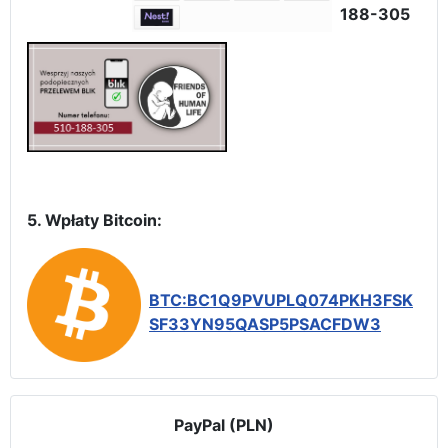
188-305
5. Wpłaty Bitcoin:
BTC:BC1Q9PVUPLQ074PKH3FSK
SF33YN95QASP5PSACFDW3
PayPal (PLN)