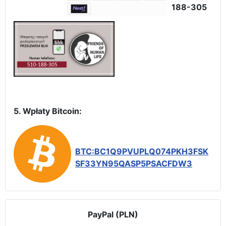
188-305
5. Wpłaty Bitcoin:
BTC:BC1Q9PVUPLQ074PKH3FSK
SF33YN95QASP5PSACFDW3
PayPal (PLN)