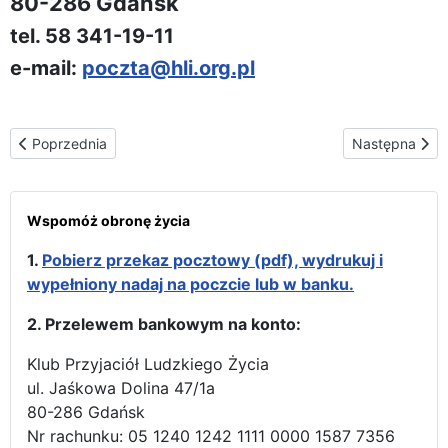
80-286 Gdańsk
tel. 58 341-19-11
e-mail:
poczta@hli.org.pl
Poprzednia strona: Materiały do pobrania
Następna stro
Poprzednia
Następna
Wspomóż obronę życia
1.
Pobierz przekaz pocztowy (pdf), wydrukuj i
wypełniony nadaj na poczcie lub w banku.
2. Przelewem bankowym na konto:
Klub Przyjaciół Ludzkiego Życia
ul. Jaśkowa Dolina 47/1a
80-286 Gdańsk
Nr rachunku: 05 1240 1242 1111 0000 1587 7356