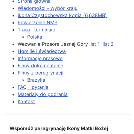
Strona główna
Wiadomości - wybór kraju
Ikona Częstochowska kopia (6,638MB)
Powierzenie NMP
Trasa i terminarz
Polska
Wezwanie Przeora Jasnej Góry
list 1
list 2
Homilie i świadectwa
Informacje prasowe
Filmy dokumentalne
Filmy z peregrynacji
Brazylia
FAQ - pytania
Materiały do pobrania
Kontakt
Wspomóż peregrynację Ikony Matki Bożej