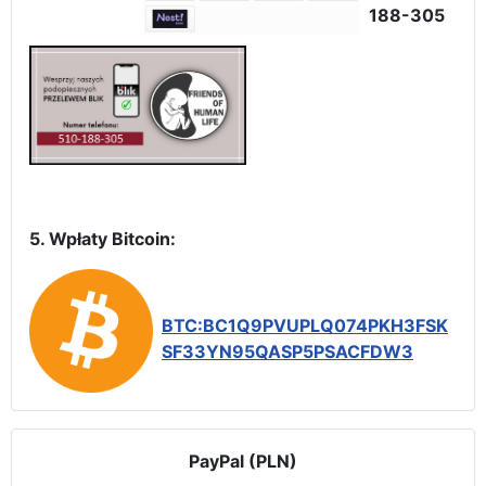
188-305
5. Wpłaty Bitcoin:
BTC:BC1Q9PVUPLQ074PKH3FSK
SF33YN95QASP5PSACFDW3
PayPal (PLN)