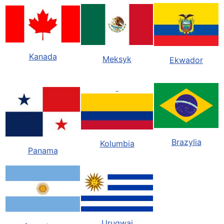
Kanada
Meksyk
Ekwador
Brazylia
Kolumbia
Panama
Urugwaj