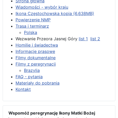
Strona główna
Wiadomości - wybór kraju
Ikona Częstochowska kopia (6,638MB)
Powierzenie NMP
Trasa i terminarz
Polska
Wezwanie Przeora Jasnej Góry
list 1
list 2
Homilie i świadectwa
Informacje prasowe
Filmy dokumentalne
Filmy z peregrynacji
Brazylia
FAQ - pytania
Materiały do pobrania
Kontakt
Wspomóż peregrynację Ikony Matki Bożej