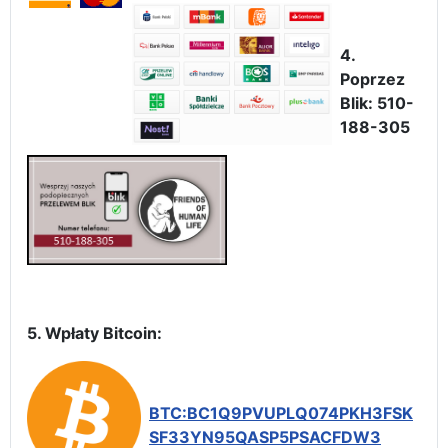
4.
Poprzez
Blik: 510-
188-305
5. Wpłaty Bitcoin:
BTC:BC1Q9PVUPLQ074PKH3FSK
SF33YN95QASP5PSACFDW3