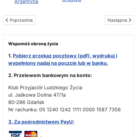
Argentyna
Poprzednia strona: Trasa i terminarz peregrynacji Matki Bożej w
Następna stro
Poprzednia
Następna
Wspomóż obronę życia
1.
Pobierz przekaz pocztowy (pdf), wydrukuj i
wypełniony nadaj na poczcie lub w banku.
2. Przelewem bankowym na konto:
Klub Przyjaciół Ludzkiego Życia
ul. Jaśkowa Dolina 47/1a
80-286 Gdańsk
Nr rachunku: 05 1240 1242 1111 0000 1587 7356
3.
Za pośrednictwem PayU: