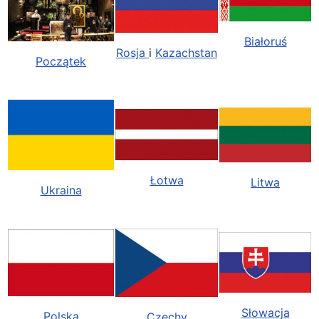
Białoruś
Rosja
i
Kazachstan
Początek
Łotwa
Litwa
Ukraina
Słowacja
Polska
Czechy