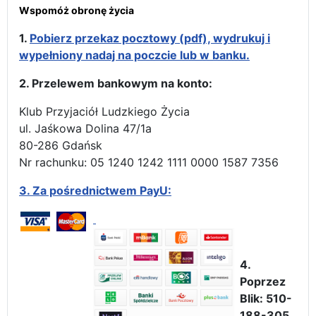
Wspomóż obronę życia
1.
Pobierz przekaz pocztowy (pdf), wydrukuj i
wypełniony nadaj na poczcie lub w banku.
2. Przelewem bankowym na konto:
Klub Przyjaciół Ludzkiego Życia
ul. Jaśkowa Dolina 47/1a
80-286 Gdańsk
Nr rachunku: 05 1240 1242 1111 0000 1587 7356
3.
Za pośrednictwem PayU:
4.
Poprzez
Blik: 510-
188-305