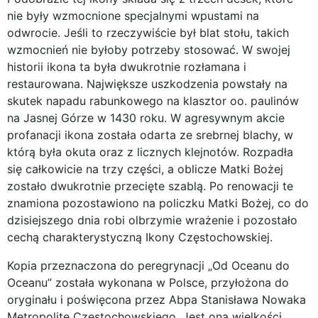
nie były wzmocnione specjalnymi wpustami na
odwrocie. Jeśli to rzeczywiście był blat stołu, takich
wzmocnień nie byłoby potrzeby stosować. W swojej
historii ikona ta była dwukrotnie rozłamana i
restaurowana. Największe uszkodzenia powstały na
skutek napadu rabunkowego na klasztor oo. paulinów
na Jasnej Górze w 1430 roku. W agresywnym akcie
profanacji ikona została odarta ze srebrnej blachy, w
którą była okuta oraz z licznych klejnotów. Rozpadła
się całkowicie na trzy części, a oblicze Matki Bożej
zostało dwukrotnie przecięte szablą. Po renowacji te
znamiona pozostawiono na policzku Matki Bożej, co do
dzisiejszego dnia robi olbrzymie wrażenie i pozostało
cechą charakterystyczną Ikony Częstochowskiej.
Kopia przeznaczona do peregrynacji „Od Oceanu do
Oceanu” została wykonana w Polsce, przyłożona do
oryginału i poświęcona przez Abpa Stanisława Nowaka
Metropolitę Częstochowskiego. Jest ona wielkości