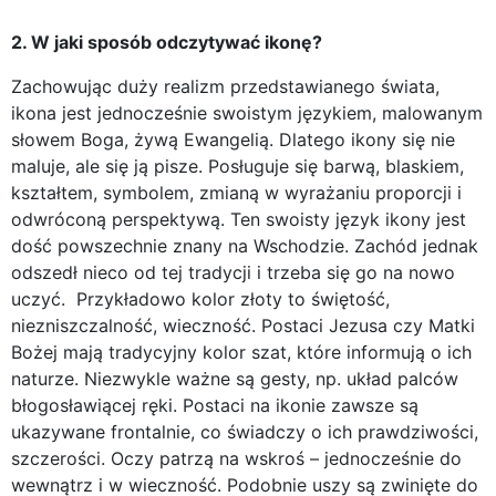
2. W jaki sposób odczytywać ikonę?
Zachowując duży realizm przedstawianego świata,
ikona jest jednocześnie swoistym językiem, malowanym
słowem Boga, żywą Ewangelią. Dlatego ikony się nie
maluje, ale się ją pisze. Posługuje się barwą, blaskiem,
kształtem, symbolem, zmianą w wyrażaniu proporcji i
odwróconą perspektywą. Ten swoisty język ikony jest
dość powszechnie znany na Wschodzie. Zachód jednak
odszedł nieco od tej tradycji i trzeba się go na nowo
uczyć. Przykładowo kolor złoty to świętość,
niezniszczalność, wieczność. Postaci Jezusa czy Matki
Bożej mają tradycyjny kolor szat, które informują o ich
naturze. Niezwykle ważne są gesty, np. układ palców
błogosławiącej ręki. Postaci na ikonie zawsze są
ukazywane frontalnie, co świadczy o ich prawdziwości,
szczerości. Oczy patrzą na wskroś – jednocześnie do
wewnątrz i w wieczność. Podobnie uszy są zwinięte do