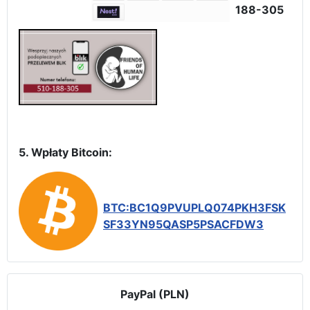
188-305
5. Wpłaty Bitcoin:
BTC:BC1Q9PVUPLQ074PKH3FSK
SF33YN95QASP5PSACFDW3
PayPal (PLN)