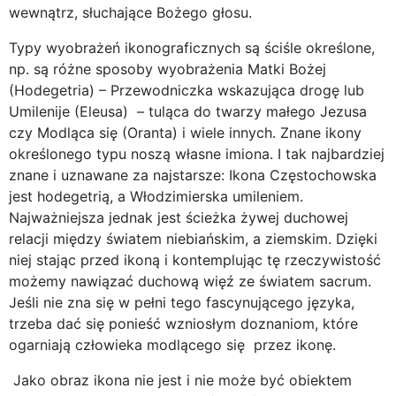
wewnątrz, słuchające Bożego głosu.
Typy wyobrażeń ikonograficznych są ściśle określone,
np. są różne sposoby wyobrażenia Matki Bożej
(Hodegetria) – Przewodniczka wskazująca drogę lub
Umilenije (Eleusa) – tuląca do twarzy małego Jezusa
czy Modląca się (Oranta) i wiele innych. Znane ikony
określonego typu noszą własne imiona. I tak najbardziej
znane i uznawane za najstarsze: Ikona Częstochowska
jest hodegetrią, a Włodzimierska umileniem.
Najważniejsza jednak jest ścieżka żywej duchowej
relacji między światem niebiańskim, a ziemskim. Dzięki
niej stając przed ikoną i kontemplując tę rzeczywistość
możemy nawiązać duchową więź ze światem sacrum.
Jeśli nie zna się w pełni tego fascynującego języka,
trzeba dać się ponieść wzniosłym doznaniom, które
ogarniają człowieka modlącego się przez ikonę.
Jako obraz ikona nie jest i nie może być obiektem