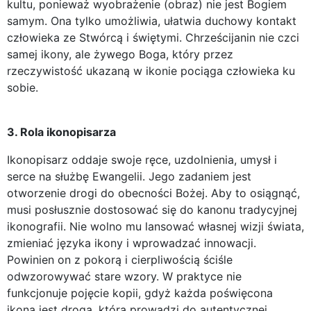
kultu, ponieważ wyobrażenie (obraz) nie jest Bogiem
samym. Ona tylko umożliwia, ułatwia duchowy kontakt
człowieka ze Stwórcą i świętymi. Chrześcijanin nie czci
samej ikony, ale żywego Boga, który przez
rzeczywistość ukazaną w ikonie pociąga człowieka ku
sobie.
3. Rola ikonopisarza
Ikonopisarz oddaje swoje ręce, uzdolnienia, umysł i
serce na służbę Ewangelii. Jego zadaniem jest
otworzenie drogi do obecności Bożej. Aby to osiągnąć,
musi posłusznie dostosować się do kanonu tradycyjnej
ikonografii. Nie wolno mu lansować własnej wizji świata,
zmieniać języka ikony i wprowadzać innowacji.
Powinien on z pokorą i cierpliwością ściśle
odwzorowywać stare wzory. W praktyce nie
funkcjonuje pojęcie kopii, gdyż każda poświęcona
ikona jest drogą, która prowadzi do autentycznej