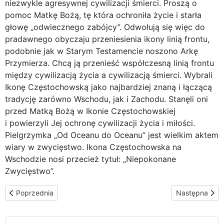
niezwykle agresywnej cywilizacji śmierci. Proszą o
pomoc Matkę Bożą, tę która ochroniła życie i starła
głowę „odwiecznego zabójcy”. Odwołują się więc do
pradawnego obyczaju przeniesienia ikony linią frontu,
podobnie jak w Starym Testamencie noszono Arkę
Przymierza. Chcą ją przenieść współczesną linią frontu
między cywilizacją życia a cywilizacją śmierci. Wybrali
Ikonę Częstochowską jako najbardziej znaną i łączącą
tradycję zarówno Wschodu, jak i Zachodu. Stanęli oni
przed Matką Bożą w Ikonie Częstochowskiej
i powierzyli Jej ochronę cywilizacji życia i miłości.
Pielgrzymka „Od Oceanu do Oceanu” jest wielkim aktem
wiary w zwycięstwo. Ikona Częstochowska na
Wschodzie nosi przecież tytuł: „Niepokonane
Zwycięstwo”.
Poprzednia strona: Kontakt
Następna stron
Poprzednia
Następna