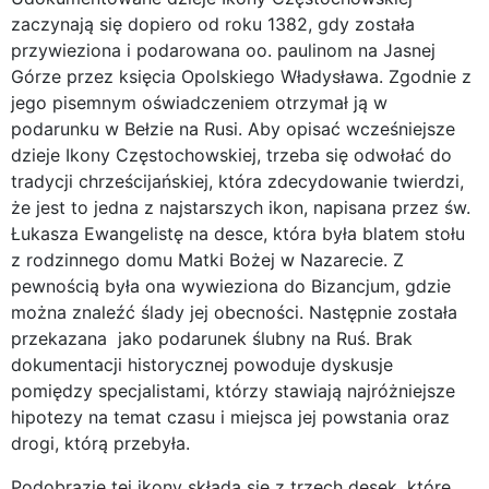
zaczynają się dopiero od roku 1382, gdy została
przywieziona i podarowana oo. paulinom na Jasnej
Górze przez księcia Opolskiego Władysława. Zgodnie z
jego pisemnym oświadczeniem otrzymał ją w
podarunku w Bełzie na Rusi. Aby opisać wcześniejsze
dzieje Ikony Częstochowskiej, trzeba się odwołać do
tradycji chrześcijańskiej, która zdecydowanie twierdzi,
że jest to jedna z najstarszych ikon, napisana przez św.
Łukasza Ewangelistę na desce, która była blatem stołu
z rodzinnego domu Matki Bożej w Nazarecie. Z
pewnością była ona wywieziona do Bizancjum, gdzie
można znaleźć ślady jej obecności. Następnie została
przekazana jako podarunek ślubny na Ruś. Brak
dokumentacji historycznej powoduje dyskusje
pomiędzy specjalistami, którzy stawiają najróżniejsze
hipotezy na temat czasu i miejsca jej powstania oraz
drogi, którą przebyła.
Podobrazie tej ikony składa się z trzech desek, które