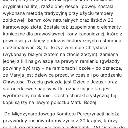
oryginału na litej, rzeźbionej desce lipowej. Została
wykonana metodą tradycyjną przy użyciu tempery
żółtkowej i barwników naturalnych oraz listków 23
karatowego złota. Została też uzupełniona o elementy
konieczne dla prawosławnej ikony kanonicznej, które z
pewnością zniknęły podczas historycznych restauracji
i przemalowań. Są to: krzyż w nimbie Chrystusa
(wykonany białym złotem na złocie żółtym), zamiana
jednej z lilii na gwiazdę na prawym ramieniu (gwiazdy
powinny być trzy – na ramionach i czole – co oznacza,
że Maryja jest dziewicą przed, w czasie i po urodzeniu
Chrystusa. Trzecią gwiazdą jest Dziecię Jezus.) oraz
starocerkiewne napisy w tle, oznaczające kto jest
wyobrażony na ikonie.. Cechą charakterystyczną tej
kopii są łzy na lewym policzku Matki Bożej
Do Międzynarodowego Komitetu Peregrynacji należą
przywódcy ruchów obrony życia z 20 krajów, którzy
podjęli się przeprowadzenia pielgrzymki „Od Oceanu do