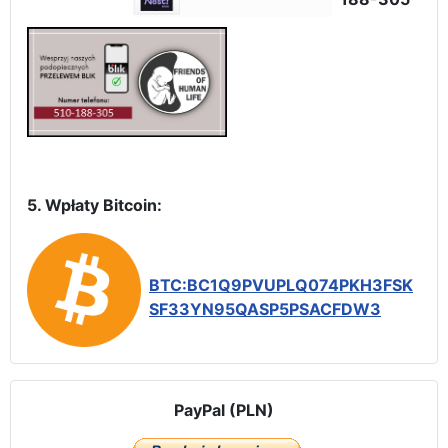
5. Wpłaty Bitcoin:
BTC:BC1Q9PVUPLQ074PKH3FSK
SF33YN95QASP5PSACFDW3
PayPal (PLN)