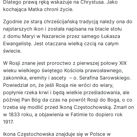
Dlatego prawą ręką wskazuje na Chrystusa. Jako
kochająca Matka chroni życie.
Zgodnie ze starą chrześcijańską tradycją należy ona do
najstarszych ikon i została napisana na blacie stołu
z domu Maryi w Nazarecie przez samego Łukasza
Ewangelistę. Jest otaczana wielką czcią na całym
świecie.
W Rosji znane jest proroctwo z pierwszej połowy XIX
wieku wielkiego świętego Kościoła prawosławnego,
zakonnika, eremity i ascety – o. Serafina Sarowskiego.
Powiedział on, że jeśli Rosja nie wróci do wiary,
popłynie rzeka krwi i będą wielkie prześladowania, ale
później Pan Bóg da czas na powrót Rosji do Boga, o co
trzeba się modlić przed Ikoną Częstochowską. Zmarł on
w 1833 roku, a objawienia w Fatimie to dopiero rok
1917.
Ikona Częstochowska znajduje się w Polsce w