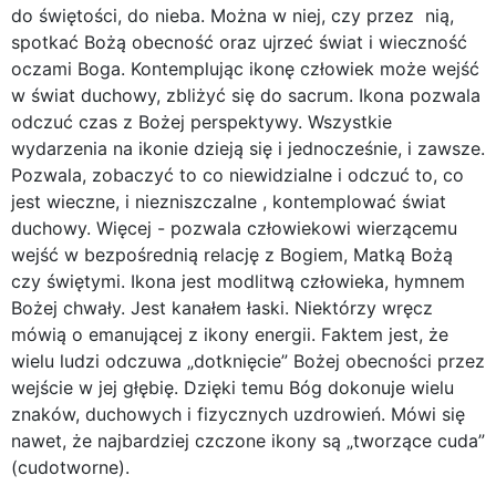
do świętości, do nieba. Można w niej, czy przez nią,
spotkać Bożą obecność oraz ujrzeć świat i wieczność
oczami Boga. Kontemplując ikonę człowiek może wejść
w świat duchowy, zbliżyć się do sacrum. Ikona pozwala
odczuć czas z Bożej perspektywy. Wszystkie
wydarzenia na ikonie dzieją się i jednocześnie, i zawsze.
Pozwala, zobaczyć to co niewidzialne i odczuć to, co
jest wieczne, i niezniszczalne , kontemplować świat
duchowy. Więcej - pozwala człowiekowi wierzącemu
wejść w bezpośrednią relację z Bogiem, Matką Bożą
czy świętymi. Ikona jest modlitwą człowieka, hymnem
Bożej chwały. Jest kanałem łaski. Niektórzy wręcz
mówią o emanującej z ikony energii. Faktem jest, że
wielu ludzi odczuwa „dotknięcie” Bożej obecności przez
wejście w jej głębię. Dzięki temu Bóg dokonuje wielu
znaków, duchowych i fizycznych uzdrowień. Mówi się
nawet, że najbardziej czczone ikony są „tworzące cuda”
(cudotworne).