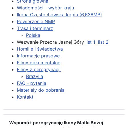
Strona główna
Wiadomości - wybór kraju
Ikona Częstochowska kopia (6,638MB)
Powierzenie NMP
Trasa i terminarz
Polska
Wezwanie Przeora Jasnej Góry
list 1
list 2
Homilie i świadectwa
Informacje prasowe
Filmy dokumentalne
Filmy z peregrynacji
Brazylia
FAQ - pytania
Materiały do pobrania
Kontakt
Wspomóż peregrynację Ikony Matki Bożej