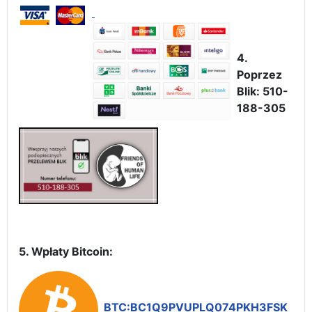
4.
Poprzez
Blik: 510-
188-305
5. Wpłaty Bitcoin:
BTC:BC1Q9PVUPLQ074PKH3FSK