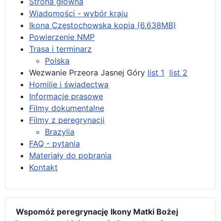
Strona główna
Wiadomości - wybór kraju
Ikona Częstochowska kopia (6,638MB)
Powierzenie NMP
Trasa i terminarz
Polska
Wezwanie Przeora Jasnej Góry
list 1
list 2
Homilie i świadectwa
Informacje prasowe
Filmy dokumentalne
Filmy z peregrynacji
Brazylia
FAQ - pytania
Materiały do pobrania
Kontakt
Wspomóż peregrynację Ikony Matki Bożej