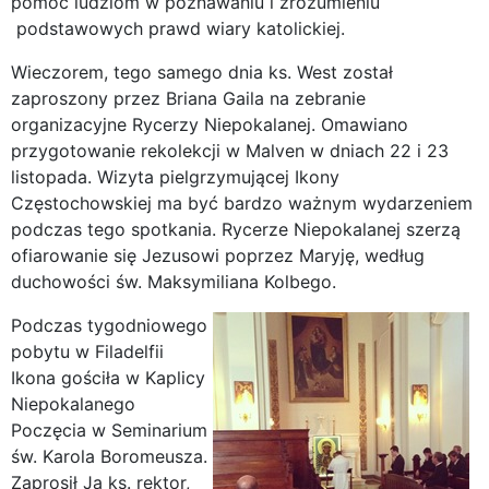
pomóc ludziom w poznawaniu i zrozumieniu
podstawowych prawd wiary katolickiej.
Wieczorem, tego samego dnia ks. West został
zaproszony przez Briana Gaila na zebranie
organizacyjne Rycerzy Niepokalanej. Omawiano
przygotowanie rekolekcji w Malven w dniach 22 i 23
listopada. Wizyta pielgrzymującej Ikony
Częstochowskiej ma być bardzo ważnym wydarzeniem
podczas tego spotkania. Rycerze Niepokalanej szerzą
ofiarowanie się Jezusowi poprzez Maryję, według
duchowości św. Maksymiliana Kolbego.
Podczas tygodniowego
pobytu w Filadelfii
Ikona gościła w Kaplicy
Niepokalanego
Poczęcia w Seminarium
św. Karola Boromeusza.
Zaprosił Ją ks. rektor,