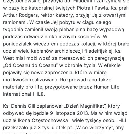
Częstochowskiej przybyła do Filadelfii i zatrzymała się
w bazylice katedralnej świętych Piotra i Pawła. Ks. prał
Arthur Rodgers, rektor katedry, przyjął Ją z otwartymi
ramionami. W czasie Jej pobytu w ciągu całego
tygodnia zamienił swoją plebanię na bazę wypadową
podczas odwiedzin okolicznych kościołów. W
poniedziałek wieczorem podczas kolacji, w której brało
udział wielu kapłanów archidiecezji filadelfijskiej, ks.
West miał możliwość zainteresować ich peregrynacją
„Od Oceanu do Oceanu” w obronie życia. W efekcie
pojawiły się nowe zaproszenia, które w miarę
możliwości realizowano. Rozprowadzano także
materiały pro-life, przygotowane przez Human Life
International (HLI).
Ks. Dennis Gill zaplanował „Dzień Magnifikat”, który
odbywać się będzie 9 listopada 2013. Ma w nim wziąć
udział Ikona Częstochowska i wiele tysięcy osób. HLI
przekazało już 3 tys. ulotek pt. „W co wierzymy”, aby