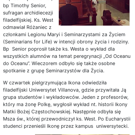
bp Timothy Senior,
sufragan archidiecezji
filadelfijskiej. Ks. West
odmawiał Różaniec z
członkami Legionu Maryi i Seminarzystami za Życiem
(Seminarians for Life) w intencji obrony życia i rodziny.
Bp Senior poprosił także ks. Westa o wykład dla
wszystkich alumnów na temat peregrynacji „Od Oceanu
do Oceanu”. Wieczorem odbyło się także osobne
spotkanie z grupę Seminarzystów dla Życia.
W czwartek pielgrzymująca Ikona odwiedziła
filadelfijski Uniwersytet Villanova, gdzie przywitała Ją
grupa studentów i wykładowców. Jeden z profesorów,
który ma żonę Polkę, wygłosił wykład nt. historii Ikony
Matki Bożej Częstochowskiej. Następnie odbyła się
Msza św., której przewodniczył ks. West. Po Eucharystii
studenci przenieśli Ikonę przez kampus uniwersytecki.