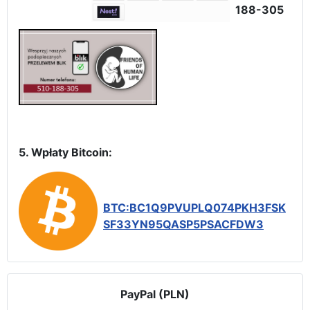
188-305
5. Wpłaty Bitcoin:
BTC:BC1Q9PVUPLQ074PKH3FSK
SF33YN95QASP5PSACFDW3
PayPal (PLN)