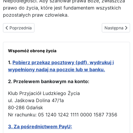
Niepodległości. Aby szanował prawa Boże, zwłaszcza
prawo do życia, które jest fundamentem wszystkich
pozostałych praw człowieka.
Poprzednia strona: Filadelfia - dobro kontra zło
Następna stro
Poprzednia
Następna
Wspomóż obronę życia
1.
Pobierz przekaz pocztowy (pdf), wydrukuj i
wypełniony nadaj na poczcie lub w banku.
2. Przelewem bankowym na konto:
Klub Przyjaciół Ludzkiego Życia
ul. Jaśkowa Dolina 47/1a
80-286 Gdańsk
Nr rachunku: 05 1240 1242 1111 0000 1587 7356
3.
Za pośrednictwem PayU: