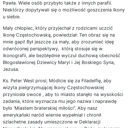
Pawła. Wiele osób przybyło także z innych parafii.
Niektórzy dopytywali się o możliwość goszczenia Ikony
u siebie.
Mały chłopiec, który przyjechał z rodzicami uczcić
Ikonę Częstochowską, powiedział: Ten obraz się na
mnie gapi! Był jeszcze za mały, aby zrozumieć ideę
odwróconej perspektywy, którą stosuje się w
ikonografii, ale bezbłędnie wyczul duchową obecność
Błogosławionej Dziewicy Maryi i Jej Boskiego Syna,
Jezusa.
Ks. Peter West prosi; Módlcie się za Filadelfię, aby
wizyta pielgrzymującej Ikony Częstochowskiej
przyniosła owoce , aby to miasto stanęło na wysokości
zadania, które wyznacza mu jego nazwa i naprawdę
było ‘Miastem braterskiej miłości”. Aby nasz
amerykański naród wiernie wypełniał i chronił
szlachetne zasady umieszczone w Deklaracji