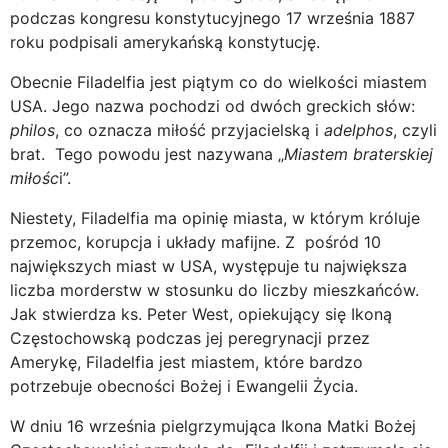
podczas kongresu konstytucyjnego 17 września 1887
roku podpisali amerykańską konstytucję.
Obecnie Filadelfia jest piątym co do wielkości miastem
USA. Jego nazwa pochodzi od dwóch greckich słów:
philos
, co oznacza miłość przyjacielską i
adelphos
, czyli
brat. Tego powodu jest nazywana „
Miastem braterskiej
miłośc
i”.
Niestety, Filadelfia ma opinię miasta, w którym króluje
przemoc, korupcja i układy mafijne. Z pośród 10
największych miast w USA, występuje tu największa
liczba morderstw w stosunku do liczby mieszkańców.
Jak stwierdza ks. Peter West, opiekujący się Ikoną
Częstochowską podczas jej peregrynacji przez
Amerykę, Filadelfia jest miastem, które bardzo
potrzebuje obecności Bożej i Ewangelii Życia.
W dniu 16 września pielgrzymująca Ikona Matki Bożej