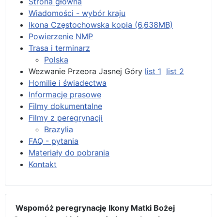
Strona główna
Wiadomości - wybór kraju
Ikona Częstochowska kopia (6,638MB)
Powierzenie NMP
Trasa i terminarz
Polska
Wezwanie Przeora Jasnej Góry
list 1
list 2
Homilie i świadectwa
Informacje prasowe
Filmy dokumentalne
Filmy z peregrynacji
Brazylia
FAQ - pytania
Materiały do pobrania
Kontakt
Wspomóż peregrynację Ikony Matki Bożej