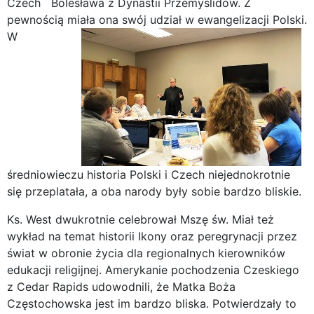
Czech Bolesława z Dynastii Przemyślidów. Z
pewnością miała ona swój udział w ewangelizacji Polski.
W
średniowieczu historia Polski i Czech niejednokrotnie
się przeplatała, a oba narody były sobie bardzo bliskie.
Ks. West dwukrotnie celebrował Mszę św. Miał też
wykład na temat historii Ikony oraz peregrynacji przez
świat w obronie życia dla regionalnych kierowników
edukacji religijnej. Amerykanie pochodzenia Czeskiego
z Cedar Rapids udowodnili, że Matka Boża
Częstochowska jest im bardzo bliska. Potwierdzały to