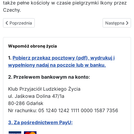
także pełne kościoły w czasie pielgrzymki Ikony przez
Czechy.
Poprzednia strona: Omaha – na pierwszej linii frontu: przeciwnic
Następna strona
Poprzednia
Następna
Wspomóż obronę życia
1.
Pobierz przekaz pocztowy (pdf), wydrukuj i
wypełniony nadaj na poczcie lub w banku.
2. Przelewem bankowym na konto:
Klub Przyjaciół Ludzkiego Życia
ul. Jaśkowa Dolina 47/1a
80-286 Gdańsk
Nr rachunku: 05 1240 1242 1111 0000 1587 7356
3.
Za pośrednictwem PayU: