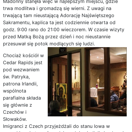
Madonny stanęła więc w najlepszym miejscu, gdzie
trwa modlitwa i gromadzą się wierni. Z uwagi na
trwającą tam nieustającą Adorację Najświętszego
Sakramentu, kaplica ta jest codziennie otwarta od
godz. 9:00 rano do 21:00 wieczorem. W czasie wizyty
przed Matką Bożą przez dzień i noc nieustannie
przesuwał się potok modlących się ludzi.
Chociaż kościół w
Cedar Rapids jest
pod wezwaniem
św. Patryka,
patrona Irlandii,
wspólnota
parafialna składa
się głównie z
Czechów i
Słowaków.
Imigranci z Czech przyjeżdżali do stanu Iowa w