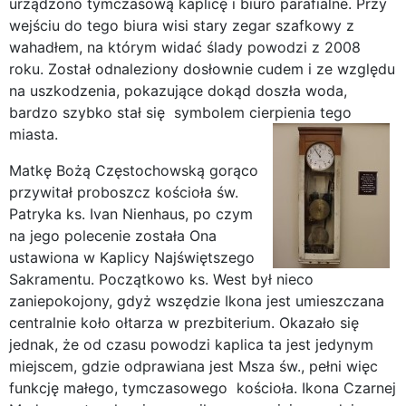
urządzono tymczasową kaplicę i biuro parafialne. Przy
wejściu do tego biura wisi stary zegar szafkowy z
wahadłem, na którym widać ślady powodzi z 2008
roku. Został odnaleziony dosłownie cudem i ze względu
na uszkodzenia, pokazujące dokąd doszła woda,
bardzo szybko stał się symbolem cierpienia tego
miasta.
Matkę Bożą Częstochowską gorąco
przywitał proboszcz kościoła św.
Patryka ks. Ivan Nienhaus, po czym
na jego polecenie została Ona
ustawiona w Kaplicy Najświętszego
Sakramentu. Początkowo ks. West był nieco
zaniepokojony, gdyż wszędzie Ikona jest umieszczana
centralnie koło ołtarza w prezbiterium. Okazało się
jednak, że od czasu powodzi kaplica ta jest jedynym
miejscem, gdzie odprawiana jest Msza św., pełni więc
funkcję małego, tymczasowego kościoła. Ikona Czarnej