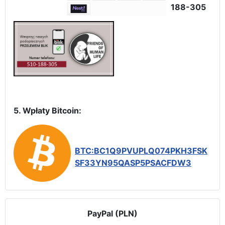
188-305
5. Wpłaty Bitcoin:
BTC:BC1Q9PVUPLQ074PKH3FSK
SF33YN95QASP5PSACFDW3
PayPal (PLN)