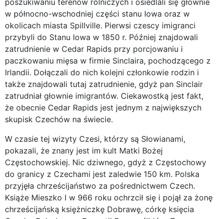
poszukiwaniu terenów rolniczych i osiedlali się głownie
w północno-wschodniej części stanu Iowa oraz w
okolicach miasta Spillville. Pierwsi czescy imigranci
przybyli do Stanu Iowa w 1850 r. Później znajdowali
zatrudnienie w Cedar Rapids przy porcjowaniu i
paczkowaniu mięsa w firmie Sinclaira, pochodzącego z
Irlandii. Dołączali do nich kolejni członkowie rodzin i
także znajdowali tutaj zatrudnienie, gdyż pan Sinclair
zatrudniał głownie imigrantów. Ciekawostką jest fakt,
że obecnie Cedar Rapids jest jednym z największych
skupisk Czechów na świecie.
W czasie tej wizyty Czesi, którzy są Słowianami,
pokazali, że znany jest im kult Matki Bożej
Częstochowskiej. Nic dziwnego, gdyż z Częstochowy
do granicy z Czechami jest zaledwie 150 km. Polska
przyjęła chrześcijaństwo za pośrednictwem Czech.
Książe Mieszko I w 966 roku ochrzcił się i pojął za żonę
chrześcijańską księżniczkę Dobrawę, córkę księcia