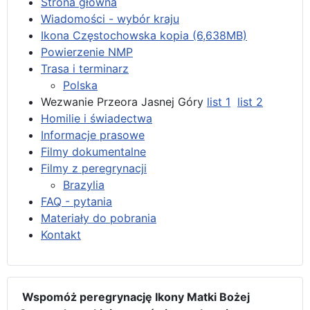
Strona główna
Wiadomości - wybór kraju
Ikona Częstochowska kopia (6,638MB)
Powierzenie NMP
Trasa i terminarz
Polska
Wezwanie Przeora Jasnej Góry
list 1
list 2
Homilie i świadectwa
Informacje prasowe
Filmy dokumentalne
Filmy z peregrynacji
Brazylia
FAQ - pytania
Materiały do pobrania
Kontakt
Wspomóż peregrynację Ikony Matki Bożej