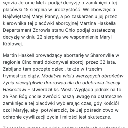
sędzia Jerome Metz podjął decyzję o zamknięciu tej
placówki 15 sierpnia w uroczystość Wniebowzięcia
Najświętszej Maryi Panny, a po zaskarżeniu jej przez
kierownika tej placówki aborcyjnej Martina Haskella
Departament Zdrowia stanu Ohio podjął ostateczną
decyzję w dniu 22 sierpnia we wspomnienie Maryi
Królowej.
Martin Haskell prowadzący abortarię w Sharonville w
regionie Cincinnati dokonywał aborcji przez 32 lata.
Zabijano tam poczęte dzieci, także w trzecim
trymestrze ciąży.
Modlitwa wielu wierzących obrońców
życia niewątpliwie doprowadziła do odebrania licencji
Haskellowi
– stwierdził ks. West. Wygląda jednak na to,
że Pan Bóg chciał zwrócić naszą uwagę na ostateczne
zamknięcie tej placówki wybierając czas, gdy Kościół
czci Maryję, aby potwierdzić, że Jej pośrednictwo w
ochronie cywilizacji życia i miłości jest skuteczne.