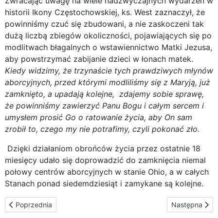
Zwracając uwagę na wiele nadzwyczajnych wydarzeń w
historii Ikony Częstochowskiej, ks. West zaznaczył, że
powinniśmy czuć się zbudowani, a nie zaskoczeni tak
dużą liczbą zbiegów okoliczności, pojawiających się po
modlitwach błagalnych o wstawiennictwo Matki Jezusa,
aby powstrzymać zabijanie dzieci w łonach matek.
Kiedy widzimy, że trzynaście tych prawdziwych młynów
aborcyjnych, przed którymi modliliśmy się z Maryją, już
zamknięto, a upadają kolejne, zdajemy sobie sprawę,
że powinniśmy zawierzyć Panu Bogu i całym sercem i
umysłem prosić Go o ratowanie życia, aby On sam
zrobił to, czego my nie potrafimy, czyli pokonać zło.
Dzięki działaniom obrońców życia przez ostatnie 18
miesięcy udało się doprowadzić do zamknięcia niemal
połowy centrów aborcyjnych w stanie Ohio, a w całych
Stanach ponad siedemdziesiąt i zamykane są kolejne.
Poprzednia strona: U Misjonarek Miłości w Los Angeles oraz w Si
Następna stron
Poprzednia
Następna