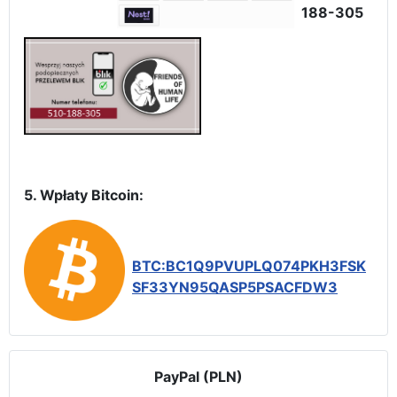
188-305
5. Wpłaty Bitcoin:
BTC:BC1Q9PVUPLQ074PKH3FSK
SF33YN95QASP5PSACFDW3
PayPal (PLN)