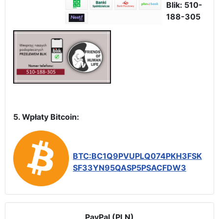
Blik: 510-
188-305
5. Wpłaty Bitcoin:
BTC:BC1Q9PVUPLQ074PKH3FSK
SF33YN95QASP5PSACFDW3
PayPal (PLN)