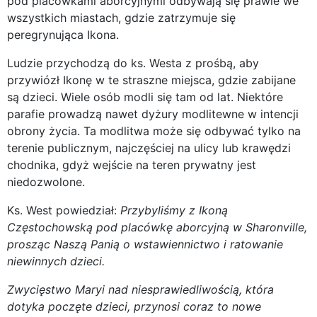
pod placówkami aborcyjnymi odbywają się prawie we
wszystkich miastach, gdzie zatrzymuje się
peregrynująca Ikona.
Ludzie przychodzą do ks. Westa z prośbą, aby
przywiózł Ikonę w te straszne miejsca, gdzie zabijane
są dzieci. Wiele osób modli się tam od lat. Niektóre
parafie prowadzą nawet dyżury modlitewne w intencji
obrony życia. Ta modlitwa może się odbywać tylko na
terenie publicznym, najczęściej na ulicy lub krawędzi
chodnika, gdyż wejście na teren prywatny jest
niedozwolone.
Ks. West powiedział:
Przybyliśmy z Ikoną
Częstochowską pod placówkę aborcyjną w Sharonville,
prosząc Naszą Panią o wstawiennictwo i ratowanie
niewinnych dzieci.
Zwycięstwo Maryi nad niesprawiedliwością, która
dotyka poczęte dzieci, przynosi coraz to nowe