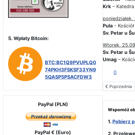
Krk
– Katedra
poniedziałek, 
Pula
- Kościół
Sv. Petar u Š
5. Wpłaty Bitcoin:
Wtorek, 25.0
Sv. Petar u Š
Umag
– Kości
BTC:BC1Q9PVUPLQ0
74PKH3FSKSF33YN9
0
5QASP5PSACFDW3
Poprzednia str
Poprzednia
PayPal (PLN)
Wspomóż obr
1.
Pobierz p
PayPal € (Euro)
2. Przelew