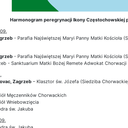
Harmonogram peregrynacji Ikony Częstochowskiej po
09.
agrzeb
- Parafia Najświętszej Maryi Panny Matki Kościoła (S
agrzeb
- Parafia Najświętszej Maryi Panny Matki Kościoła (S
eb - Sanktuarium Matki Bożej Remete Adwokat Chorwacji 
.
kovac, Zagrzeb
– Klasztor św. Józefa (Siedziba Chorwackiej
iół Męczenników Chorwackich
iół Wniebowzięcia
dra św. Jakuba
09.
dra św. Jakuba