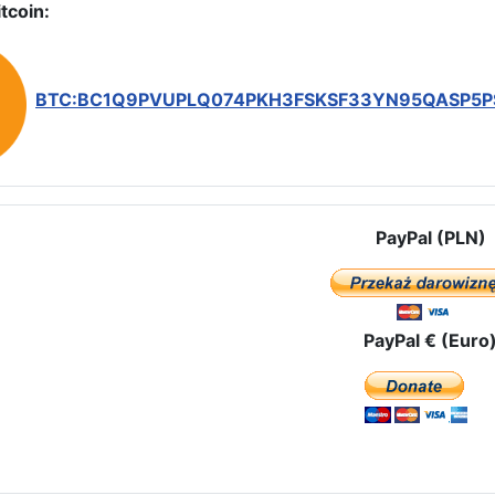
tcoin:
BTC:BC1Q9PVUPLQ074PKH3FSKSF33YN95QASP5
PayPal (PLN)
PayPal € (Euro