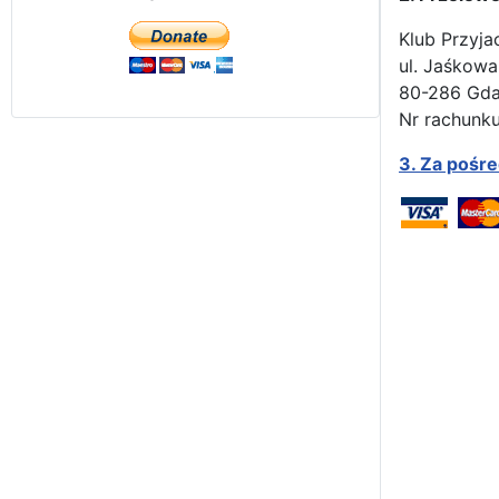
Klub Przyja
ul. Jaśkowa
80-286 Gd
Nr rachunku
3.
Za pośr