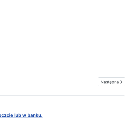
Następna stro
Następna
oczcie lub w banku.