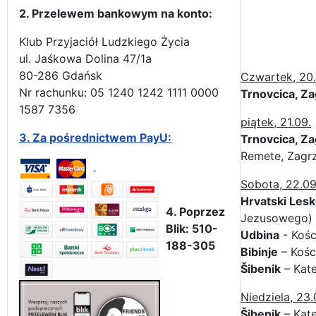
2. Przelewem bankowym na konto:
Klub Przyjaciół Ludzkiego Życia
ul. Jaśkowa Dolina 47/1a
80-286 Gdańsk
Czwartek, 20.
Nr rachunku: 05 1240 1242 1111 0000
Trnovcica, Z
1587 7356
piątek, 21.09.
3.
Za pośrednictwem PayU:
Trnovcica, Z
Remete, Zagrz
Sobota, 22.09
Hrvatski Les
4. Poprzez
Jezusowego)
Blik: 510-
Udbina
- Kośc
188-305
Bibinje
– Kośc
Šibenik
– Kate
Niedziela, 23.
Šibenik
– Kate