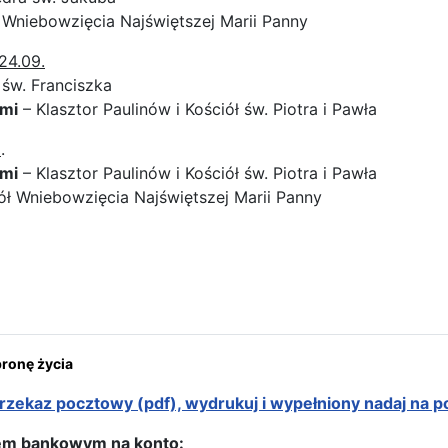
 Wniebowzięcia Najświętszej Marii Panny
24.09.
 św. Franciszka
umi
– Klasztor Paulinów i Kościół św. Piotra i Pawła
9
.
umi
– Klasztor Paulinów i Kościół św. Piotra i Pawła
ół Wniebowzięcia Najświętszej Marii Panny
ona: Trasa peregrynacji na Słowenii
onę życia
rzekaz pocztowy (pdf), wydrukuj i wypełniony nadaj na p
em bankowym na konto: