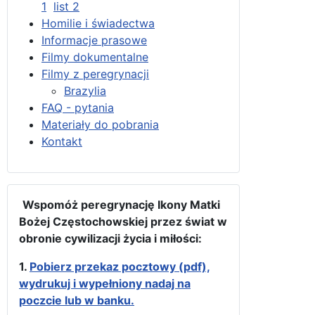
1
list 2
Homilie i świadectwa
Informacje prasowe
Filmy dokumentalne
Filmy z peregrynacji
Brazylia
FAQ - pytania
Materiały do pobrania
Kontakt
Wspomóż peregrynację Ikony Matki
Bożej Częstochowskiej przez świat w
obronie cywilizacji życia i miłości:
1.
Pobierz przekaz pocztowy (pdf),
wydrukuj i wypełniony nadaj na
poczcie lub w banku.