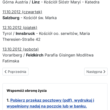
Górna Austria /
Linz
- Kościół Sióstr Maryi - Katedra
11.10.2012 (czwartek)
Salzburg
- Kościół św. Marka
12
.10.
2012 (piątek)
Tyrol /
Innsbruck
- Kościół oo. serwitów, Maria
Theresien-Straße 42
13.10.2012 (sobota)
Vorarlberg /
Feldkirch
Parafia Gisingen Modlitwa
Fatimska
Poprzednia strona: Trasa peregrynacji we Włoszech
Następna stron
Poprzednia
Następna
Wspomóż obronę życia
1.
Pobierz przekaz pocztowy (pdf), wydrukuj i
wypełniony nadaj na poczcie lub w banku.