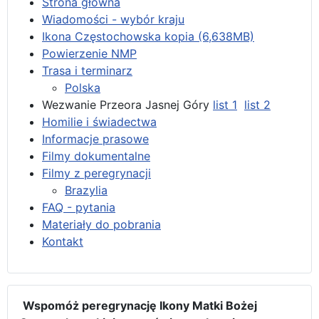
Strona główna
Wiadomości - wybór kraju
Ikona Częstochowska kopia (6,638MB)
Powierzenie NMP
Trasa i terminarz
Polska
Wezwanie Przeora Jasnej Góry
list 1
list 2
Homilie i świadectwa
Informacje prasowe
Filmy dokumentalne
Filmy z peregrynacji
Brazylia
FAQ - pytania
Materiały do pobrania
Kontakt
Wspomóż peregrynację Ikony Matki Bożej