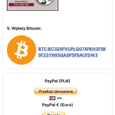
5. Wpłaty Bitcoin:
BTC:BC1Q9PVUPLQ074PKH3FSK
SF33YN95QASP5PSACFDW3
PayPal (PLN)
PayPal € (Euro)