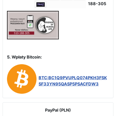
188-305
5. Wpłaty Bitcoin:
BTC:BC1Q9PVUPLQ074PKH3FSK
SF33YN95QASP5PSACFDW3
PayPal (PLN)