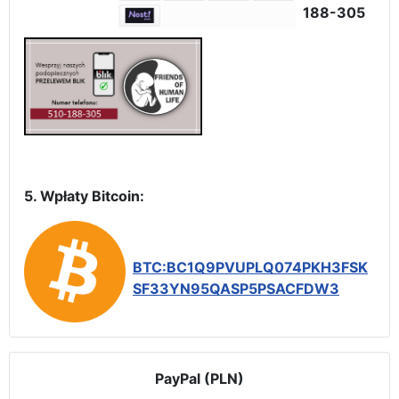
188-305
5. Wpłaty Bitcoin:
BTC:BC1Q9PVUPLQ074PKH3FSK
SF33YN95QASP5PSACFDW3
PayPal (PLN)