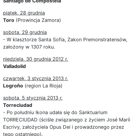
Santiago de Compostela
piątek, 28 grudnia
Toro
(Prowincja Zamora)
sobota, 29 grudnia
- W klasztorze Santa Sofia, Zakon Premonstratensów,
założony w 1307 roku.
niedziela, 30 grudnia 2012 r.
Valladolid
czwartek, 3 stycznia 2013 r.
Logroño
(region La Rioja)
sobota, 5 stycznia 2013 r.
Torreciudad
- Po południu Ikona udała się do Sanktuarium
TORRECIUDAD (ściśle związanego z życiem José Maríi
Escrivy, założyciela Opus Dei i prowadzonego przez
tego ostatniego).