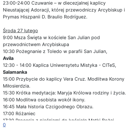
23:00-24:00 Czuwanie – w diecezjalnej kaplicy
Nieustającej Adoracji, której przewodniczy Arcybiskup i
Prymas Hiszpanii D. Braulio Rodríguez.
Środa 27 lutego
9:00 Msza Święta w kościele San Julian pod
przewodnictwem Arcybiskupa
10:30 Pożegnanie z Toledo w parafii San Julian,
Avila
12:30 - 14:00 Kaplica Uniwersytetu Mistyka - CITeS,
Salamanka
15:00 Przybycie do kaplicy Vera Cruz. Modlitwa Korony
Miłosierdzia.
15:30 Krótka medytacja: Maryja Królowa rodziny i życia.
16:00 Modlitwa osobista wokół ikony.
16:45 Mała historia Czcigodnego Obrazu.
17:00 Różaniec
17:30 Procesja z pieśniami do kościoła Matki Bożej
0
Carmen. (Plac Bandos)