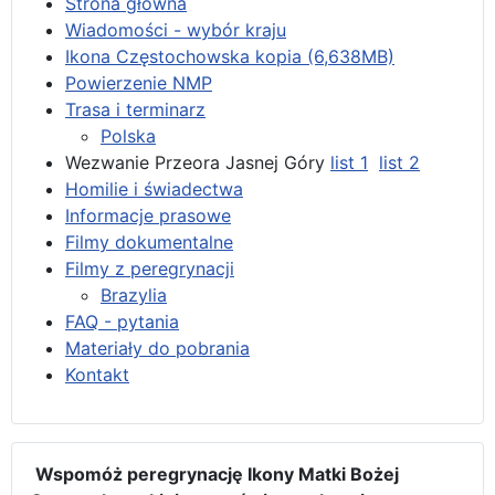
Strona główna
Wiadomości - wybór kraju
Ikona Częstochowska kopia (6,638MB)
Powierzenie NMP
Trasa i terminarz
Polska
Wezwanie Przeora Jasnej Góry
list 1
list 2
Homilie i świadectwa
Informacje prasowe
Filmy dokumentalne
Filmy z peregrynacji
Brazylia
FAQ - pytania
Materiały do pobrania
Kontakt
Wspomóż peregrynację Ikony Matki Bożej