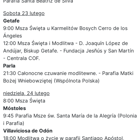
Parafia Santa Beatriz de Silva
Sobota 23 lutego
Getafe
9:00 Msza Święta u Karmelitów Bosych Cerro de los
Ángeles
12:00 Msza Święta i Modlitwa - D. Joaquín López de
Andújar, Biskup Getafe. - Fundacja Jesñús y San Martín
- Centrala COF.
Parla
21:30 Całonocne czuwanie modlitewne. - Parafia Matki
Bożej Wniebowziętej (Wspólnota Polska)
niedziela, 24 lutego
8:00 Msza Święta
Móstoles
9:45 Parafia Msze św. Santa María de la Alegría (Polonia
i Parafia)
Villaviciosa de Odón
18:00 Modlitwa o życie w parafii Santiago Apóstol,