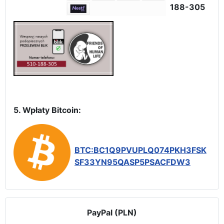
188-305
5. Wpłaty Bitcoin:
BTC:BC1Q9PVUPLQ074PKH3FSK
SF33YN95QASP5PSACFDW3
PayPal (PLN)