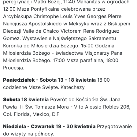
peregrynacji Matki Bożej, 11:40 Mañanitas w ogrodach,
12:00 Msza Pontyfikalna celebrowana przez
Arcybiskupa Christophe Louis Yves Georges Pierre
Nuncjusza Apostolskiedo w Meksyku wraz z Biskupem
Diecezji Valle de Chalco Victorem Rene Rodriguez
Gomez. Wystawienie Najświętszego Sakramentu i
Koronka do Miłosierdzia Bożego. 15:00 Godzina
Miłosierdzia Bożego - świadectwa Misjonarzy Pana
Miłosierdzia Bożego. 17:00 Msza parafialna, 18:00
Procesja.
Poniedziałek
- Sobota 13 - 18 kwietnia
18:00
codzienne Msze Święte. Katechezy
Sobota
18 kwietnia
Powrót do Kościoóła Św. Jana
Pawła II i Św. Tomasza Mora - Vito Alessio Robles 206,
Col. Florida, Mexico, D.F
Niedziela
-
Czwartek
19 - 30
kwietnia
Przygotowanie
do wizyty na północy.