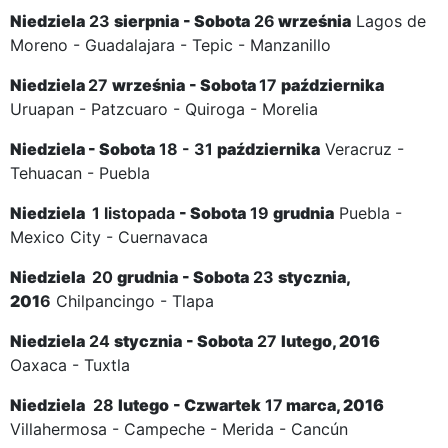
Niedziela
23
sierpnia
-
Sobota
26
września
Lagos de
Moreno - Guadalajara - Tepic - Manzanillo
Niedziela
27
września
-
Sobota
17
października
Uruapan - Patzcuaro - Quiroga - Morelia
Niedziela
-
Sobota
18 - 31
października
Veracruz -
Tehuacan - Puebla
Niedziela
1 listopada
-
Sobota
19
grudnia
Puebla -
Mexico City - Cuernavaca
Niedziela
20
grudnia
-
Sobota
23
stycznia,
201
6
Chilpancingo - Tlapa
Niedziela
24
stycznia
-
Sobota
27
lutego, 2016
Oaxaca - Tuxtla
Niedziela
28
lutego
- Czwartek
17
marca, 2016
Villahermosa - Campeche - Merida - Cancún