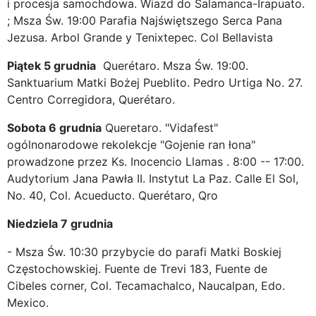
i procesja samochdowa. Wiazd do Salamanca-Irapuato.
; Msza Św. 19:00 Parafia Najświętszego Serca Pana
Jezusa. Arbol Grande y Tenixtepec. Col Bellavista
Piątek 5 grudnia
Querétaro. Msza Św. 19:00.
Sanktuarium Matki Bożej Pueblito. Pedro Urtiga No. 27.
Centro Corregidora, Querétaro.
Sobota 6 grudnia
Queretaro. "Vidafest"
ogólnonarodowe rekolekcje "Gojenie ran łona"
prowadzone przez Ks. Inocencio Llamas . 8:00 -- 17:00.
Audytorium Jana Pawła II. Instytut La Paz. Calle El Sol,
No. 40, Col. Acueducto. Querétaro, Qro
Niedziela 7 grudnia
- Msza Św. 10:30 przybycie do parafi Matki Boskiej
Częstochowskiej. Fuente de Trevi 183, Fuente de
Cibeles corner, Col. Tecamachalco, Naucalpan, Edo.
Mexico.