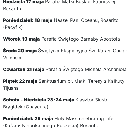
Niedziela
17
maja
Parafia Matki Boskiej Fatimskiej,
Rosarito
Poniedziałek
18
maja
Naszej Pani Oceanu, Rosarito
(Pacyfik)
Wtorek
19
maja
Parafia Świętego Barnaby Apostoła
Środa
20
maja
Świątynia Ekspiacyjna Św. Rafała Guizar
Valencia
Czwartek
21
maja
Parafia Świętego Michała Archanioła
Piątek
22
maja
Sanktuarium bł. Matki Teresy z Kalkuty,
Tijuana
Sobota
-
Niedziela
23-24
maja
Klasztor Siustr
Brygidek (Guaycura)
Poniedziałek
25
maja
Holy Mass celebrating Life
(Kościół Niepokalanego Poczęcia) Rosarito