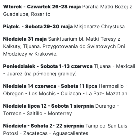
Wtorek
-
Czwartek
26-28
maja
Parafia Matki Bożej z
Guadalupe, Rosarito
Piątek
. -
Sobota
29-30
maja
Misjonarze Chrystusa
Niedziela
31
maja
Sanktuarium bł. Matki Teresy z
Kalkuty, Tijuana. Przygotowania do Światowych Dni
Młodzieży w Krakowie.
Poniedziałek
-
Sobota
1-13
czerwca
Tijuana - Mexicali
- Juarez (na północnej granicy)
Niedziela
14
czerwca
-
Sobota
11
lipca
Hermosillo -
Obregon - Los Mochis - Culiacan - La Paz- Mazatlan
Niedziela
lipca
12
-
Sobota
1
sierpnia
Durango -
Torreon - Saltillo - Monterrey
Niedziela
-
Sobota
2- 22
sierpnia
Tampico-San Luis
Potosi - Zacatecas - Aguascalientes