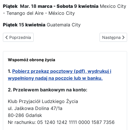
Piątek
Mar. 18
marca
-
Sobota
9
kwietnia
Mexico City
- Tenango del Aire - México City
Piątek
15
kwietnia
Guatemala City
Poprzednia strona: Trasa peregrynacji w Panamie
Następna str
Poprzednia
Następna
Wspomóż obronę życia
1.
Pobierz przekaz pocztowy (pdf), wydrukuj i
wypełniony nadaj na poczcie lub w banku.
2. Przelewem bankowym na konto:
Klub Przyjaciół Ludzkiego Życia
ul. Jaśkowa Dolina 47/1a
80-286 Gdańsk
Nr rachunku: 05 1240 1242 1111 0000 1587 7356