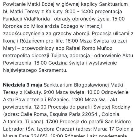
Powitanie Matki Bożej w głównej kaplicy Sanktuarium
bł. Matki Teresy z Kalkuty. 9:00 - 14:00 prezentacja
Fundacji VidaFlorida i obrady obrońców życia. 15:00
Koronka do Miłosierdzia Bożego w intencji
zadośćuczynienia za grzechy aborcji. Procesja ulicami z
Ikoną i Różańcem pro-life. 16:00 Msza Święta ku czci
Maryi – przewodniczy abp Rafael Romo Muñoz
metropolita diecezji Tuijana, adoracja i odnowienie Aktu
Powierzenia 18:00 Godzina święta i wystawienie
Najświętszego Sakramentu.
Niedziela 3 maja
Sanktuarium Błogosławionej Matki
Teresy z Kalkuty. 9:00 Msza święta. 10:00 Odnowienie
Aktu Powierzenia i Różaniec. 11:00 Msza św. i akt
powierzenia. 12:00 Procesja do parafii Świętej Rodziny
(adres: Calle Roma, Esquina Paris 22054 , Colonia
Altamira, Tijuana). 17:00 Procesja do parafii San Isidoro
Labrador (Św. Izydora Oracza) (adres: Murua 17 Colonia
Murua Este 22465). 19:00 Różaniec i akt powierzenia.