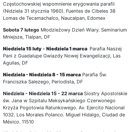
Częstochowskiej wspomnienie erygowania parafii
(Nidziela 31 stycznia 1960). Fuentes de Cibeles 38
Lomas de Tecamachalco, Naucalpan, Edomex
Sobota 7 lutego
Młodzieżowy Dzień Wiary. Seminarium
Mniejsze, Tlalpan, DF
Niedziela
15 luty
-
Niedziela
1 marca
Parafia Naszej
Pani z Guadalupe Gwiazdy Nowej Ewangelizacji, Las
Aguilas, DF
Niedziela -
Niedziela
8 - 15 marca
Parafia Św.
Franciszka Salezego, Periodista, DF
Niedziela - Niedziela 15 - 22 marca
Siostry Apostolskie
św. Jana w Szpitalu Meksykańskiego Czerwonego
Krzyża Pogotowia Ratunkowego. Av. Ejercito Nacional
1032. Los Morales Polanco. Miguel Hidalgo, Ciudad de
México. 11510