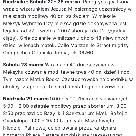
Niedziela - Sobota 22- 28 marca
Peregrynująca Ikona
wraz z wizerunkiem Jezusa Miłosiernego uczestniczy w
miejscach modlitwy 40 dni za życiem. W mieście
Meksyk wybrano trzy miejsca gdzie dokonywana jest
legalna od 27 kwietnia 2007 aborcja (do 12 tygodnia
ciąży). Gnie dziennie w milczeniu około 48 niewinnych
dzieci w łonach matek. Calle Manzanillo Street między
Campeche i Coahuila. Roma, DF 06760.
Sobota 28 marca
W ramach 40 dni za życiem w
Meksyku czuwanie modlitewne trwa 40 dni dzień i noc.
Tym razem Matka Boska Częstochowska na chodniku w
okolicy Iztapalapa. Tu spędzi ostatnią noc czuwania.
Niedziela 29 marca
0:00 - 5:00 Zbieranie się wiernych.
5:00 - 8:00 ostatnie modlitwy przed abortarium. 8:00 -
8:50 przejazd do Bazyliki i Sanktuarium Matki Bożej z
Guadalupe. 9:00 - 10:00 Uroczysta Msza Święta
Niedzieli Palmowej celebrowana przez Kardynała
Norberto Rivera Carrera Arcybiskupa Meksyku oraz