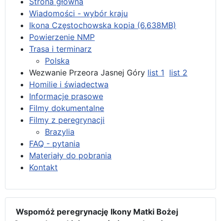
Strona główna
Wiadomości - wybór kraju
Ikona Częstochowska kopia (6,638MB)
Powierzenie NMP
Trasa i terminarz
Polska
Wezwanie Przeora Jasnej Góry
list 1
list 2
Homilie i świadectwa
Informacje prasowe
Filmy dokumentalne
Filmy z peregrynacji
Brazylia
FAQ - pytania
Materiały do pobrania
Kontakt
Wspomóż peregrynację Ikony Matki Bożej