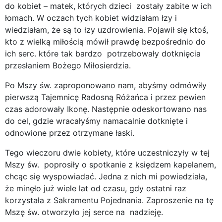
do kobiet – matek, których dzieci zostały zabite w ich
łomach. W oczach tych kobiet widziałam łzy i
wiedziałam, że są to łzy uzdrowienia. Pojawił się ktoś,
kto z wielką miłością mówił prawdę bezpośrednio do
ich serc. które tak bardzo potrzebowały dotknięcia
przesłaniem Bożego Miłosierdzia.
Po Mszy św. zaproponowano nam, abyśmy odmówiły
pierwszą Tajemnicę Radosną Różańca i przez pewien
czas adorowały Ikonę. Następnie odeskortowano nas
do cel, gdzie wracałyśmy namacalnie dotknięte i
odnowione przez otrzymane łaski.
Tego wieczoru dwie kobiety, które uczestniczyły w tej
Mszy św. poprosiły o spotkanie z księdzem kapelanem,
chcąc się wyspowiadać. Jedna z nich mi powiedziała,
że minęło już wiele lat od czasu, gdy ostatni raz
korzystała z Sakramentu Pojednania. Zaproszenie na tę
Mszę św. otworzyło jej serce na nadzieję.