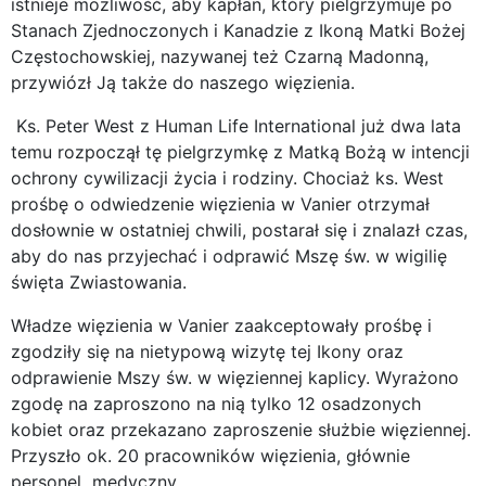
istnieje możliwość, aby kapłan, który pielgrzymuje po
Stanach Zjednoczonych i Kanadzie z Ikoną Matki Bożej
Częstochowskiej, nazywanej też Czarną Madonną,
przywiózł Ją także do naszego więzienia.
Ks. Peter West z Human Life International już dwa lata
temu rozpoczął tę pielgrzymkę z Matką Bożą w intencji
ochrony cywilizacji życia i rodziny. Chociaż ks. West
prośbę o odwiedzenie więzienia w Vanier otrzymał
dosłownie w ostatniej chwili, postarał się i znalazł czas,
aby do nas przyjechać i odprawić Mszę św. w wigilię
święta Zwiastowania.
Władze więzienia w Vanier zaakceptowały prośbę i
zgodziły się na nietypową wizytę tej Ikony oraz
odprawienie Mszy św. w więziennej kaplicy. Wyrażono
zgodę na zaproszono na nią tylko 12 osadzonych
kobiet oraz przekazano zaproszenie służbie więziennej.
Przyszło ok. 20 pracowników więzienia, głównie
personel medyczny.