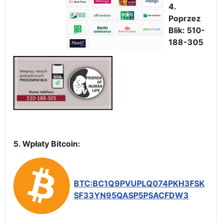
4.
Poprzez
Blik: 510-
188-305
5. Wpłaty Bitcoin:
BTC:BC1Q9PVUPLQ074PKH3FSK
SF33YN95QASP5PSACFDW3