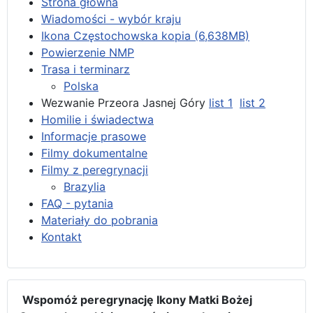
Strona główna
Wiadomości - wybór kraju
Ikona Częstochowska kopia (6,638MB)
Powierzenie NMP
Trasa i terminarz
Polska
Wezwanie Przeora Jasnej Góry
list 1
list 2
Homilie i świadectwa
Informacje prasowe
Filmy dokumentalne
Filmy z peregrynacji
Brazylia
FAQ - pytania
Materiały do pobrania
Kontakt
Wspomóż peregrynację Ikony Matki Bożej