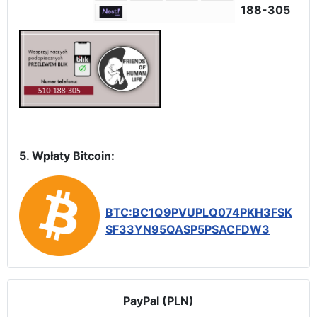
188-305
5. Wpłaty Bitcoin:
BTC:BC1Q9PVUPLQ074PKH3FSK
SF33YN95QASP5PSACFDW3
PayPal (PLN)