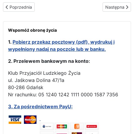
Poprzednia strona: Trasa peregrynacji w USA i Kanadzie
Następna stro
Poprzednia
Następna
Wspomóż obronę życia
1.
Pobierz przekaz pocztowy (pdf), wydrukuj i
wypełniony nadaj na poczcie lub w banku.
2. Przelewem bankowym na konto:
Klub Przyjaciół Ludzkiego Życia
ul. Jaśkowa Dolina 47/1a
80-286 Gdańsk
Nr rachunku: 05 1240 1242 1111 0000 1587 7356
3.
Za pośrednictwem PayU: