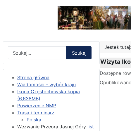
Jesteś tuta
Wyszukaj
Szukaj
Wizyta Iko
Szczegóły
Dostępne rów
Strona główna
Opublikowano
Wiadomości - wybór kraju
Ikona Częstochowska kopia
(6,638MB)
Powierzenie NMP
Trasa i terminarz
Polska
Wezwanie Przeora Jasnej Góry
list