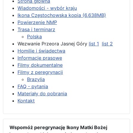
Strona główna
Wiadomości - wybór kraju
Ikona Częstochowska kopia (6,638MB)
Powierzenie NMP
Trasa i terminarz
Polska
Wezwanie Przeora Jasnej Góry
list 1
list 2
Homilie i świadectwa
Informacje prasowe
Filmy dokumentalne
Filmy z peregrynacji
Brazylia
FAQ - pytania
Materiały do pobrania
Kontakt
Wspomóż peregrynację Ikony Matki Bożej