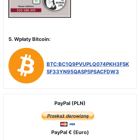
5. Wpłaty Bitcoin:
BTC:BC1Q9PVUPLQ074PKH3FSK
SF33YN95QASP5PSACFDW3
PayPal (PLN)
PayPal € (Euro)