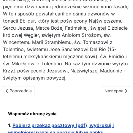
pięcioma dzwonami i jednocześnie wzmocniono fasadę.
W ten sposób powstał carillon ośmiu dzwonów w
tonacji Eb-dur, który jest poświęcony Najświętszemu
Sercu Jezusa, Matce Bożej Fatimskiej, świętej Elżbiecie
królowej Węgier, świętym Aniołom Stróżom, św.
Wincentemu Marii Strambiemu, św. Tomaszowi z
Tolentino, świętemu Jose Sanchezowi Del Rio (15-
letniemu meksykańskiemu męczennikowi), św. Emidio i
św. Mikołajowi z Tolentino. Na każdym dzwonie wyryto
Krzyż poświęcenie Jezusowi, Najświętszej Madonnie i
świętym opisanym powyżej.
Poprzednia strona: Niezwykła ikona w Casa Polonia: Matka Boża
Następna stro
Poprzednia
Następna
Wspomóż obronę życia
1.
Pobierz przekaz pocztowy (pdf), wydrukuj i
wypełniony nadaj na poczcie lub w banku.