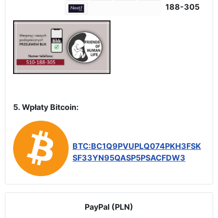
188-305
5. Wpłaty Bitcoin:
BTC:BC1Q9PVUPLQ074PKH3FSK
SF33YN95QASP5PSACFDW3
PayPal (PLN)