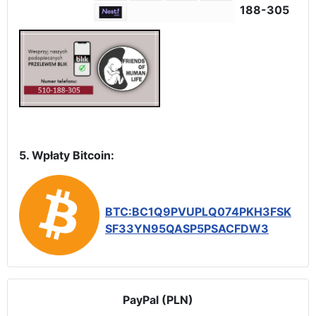
188-305
5. Wpłaty Bitcoin:
BTC:BC1Q9PVUPLQ074PKH3FSK
SF33YN95QASP5PSACFDW3
PayPal (PLN)