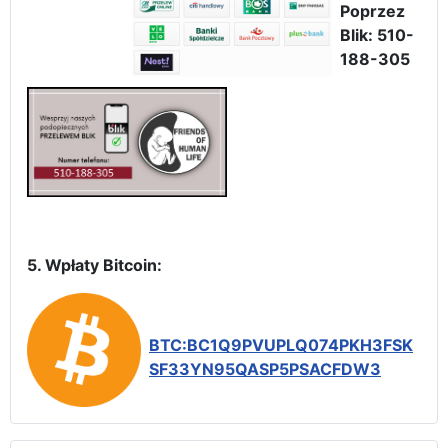
Poprzez
Blik: 510-
188-305
5. Wpłaty Bitcoin:
BTC:BC1Q9PVUPLQ074PKH3FSK
SF33YN95QASP5PSACFDW3