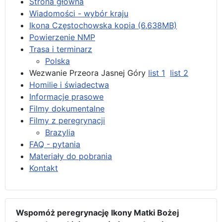
Strona główna
Wiadomości - wybór kraju
Ikona Częstochowska kopia (6,638MB)
Powierzenie NMP
Trasa i terminarz
Polska
Wezwanie Przeora Jasnej Góry
list 1
list 2
Homilie i świadectwa
Informacje prasowe
Filmy dokumentalne
Filmy z peregrynacji
Brazylia
FAQ - pytania
Materiały do pobrania
Kontakt
Wspomóż peregrynację Ikony Matki Bożej