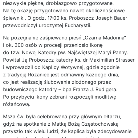
niezwykle piękne, drobiazgowo przygotowane.
Na tę okazję przygotowano nawet okolicznościowe
śpiewniki. O godz. 17:00 ks. Proboszcz Joseph Bauer
przewodniczył uroczystej Eucharystii.
Na pożegnanie zaśpiewano piesń „Czarna Madonna“
i ok. 300 osób w procesji przeniosło Ikonę
do tzw. Nowej Katedry pw. Najświętszej Maryi Panny.
Powitał Ją Proboszcz katedry ks. dr Maximilian Strasser
i wprowadził do Kaplicy Wotywnej, gdzie zgodnie
z tradycją Różaniec jest odmawiny każdego dnia,
co jest realizacją ślubowania złożonego przez
budowniczego katedry – bpa Franza J. Rudigera.
Po przybyciu Ikony zebrani rozpoczęli modlitwę
różańcową.
Msza św. była celebrowana przy głównym ołtarzu,
gdyż na spotkanie z Matką Bożą Częstochowską
przyszło tak wielu ludzi, że kaplica była zdecydowanie