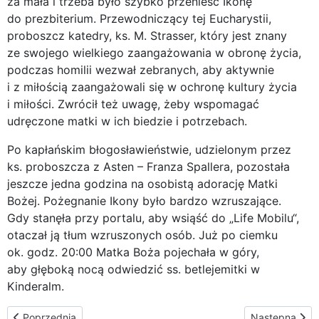
za mała i trzeba było szybko przenieść Ikonę
do prezbiterium. Przewodniczący tej Eucharystii,
proboszcz katedry, ks. M. Strasser, który jest znany
ze swojego wielkiego zaangażowania w obronę życia,
podczas homilii wezwał zebranych, aby aktywnie
i z miłością zaangażowali się w ochronę kultury życia
i miłości. Zwrócił też uwagę, żeby wspomagać
udręczone matki w ich biedzie i potrzebach.
Po kapłańskim błogosławieństwie, udzielonym przez
ks. proboszcza z Asten – Franza Spallera, pozostała
jeszcze jedna godzina na osobistą adorację Matki
Bożej. Pożegnanie Ikony było bardzo wzruszające.
Gdy stanęła przy portalu, aby wsiąść do „Life Mobilu“,
otaczał ją tłum wzruszonych osób. Już po ciemku
ok. godz. 20:00 Matka Boża pojechała w góry,
aby głęboką nocą odwiedzić ss. betlejemitki w
Kinderalm.
Poprzednia strona: W Alpach – od ss. betlejemitek do Salzburga
Następna stron
Poprzednia
Następna