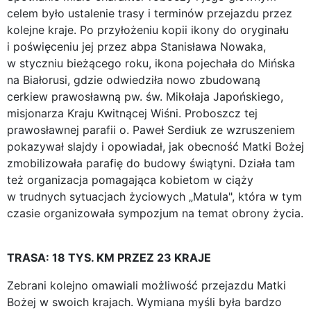
celem było ustalenie trasy i terminów przejazdu przez
kolejne kraje. Po przyłożeniu kopii ikony do oryginału
i poświęceniu jej przez abpa Stanisława Nowaka,
w styczniu bieżącego roku, ikona pojechała do Mińska
na Białorusi, gdzie odwiedziła nowo zbudowaną
cerkiew prawosławną pw. św. Mikołaja Japońskiego,
misjonarza Kraju Kwitnącej Wiśni. Proboszcz tej
prawosławnej parafii o. Paweł Serdiuk ze wzruszeniem
pokazywał slajdy i opowiadał, jak obecność Matki Bożej
zmobilizowała parafię do budowy świątyni. Działa tam
też organizacja pomagająca kobietom w ciąży
w trudnych sytuacjach życiowych „Matula", która w tym
czasie organizowała sympozjum na temat obrony życia.
TRASA: 18 TYS. KM PRZEZ 23 KRAJE
Zebrani kolejno omawiali możliwość przejazdu Matki
Bożej w swoich krajach. Wymiana myśli była bardzo