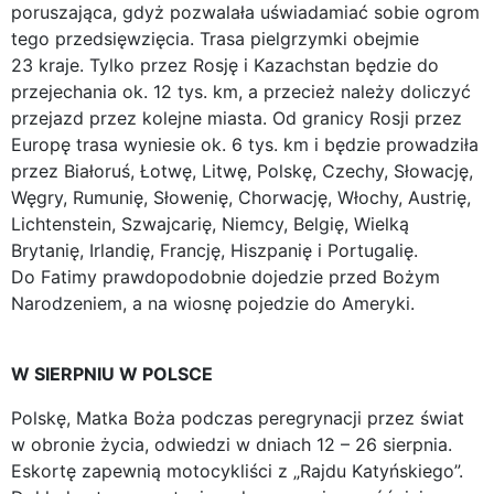
poruszająca, gdyż pozwalała uświadamiać sobie ogrom
tego przedsięwzięcia. Trasa pielgrzymki obejmie
23 kraje. Tylko przez Rosję i Kazachstan będzie do
przejechania ok. 12 tys. km, a przecież należy doliczyć
przejazd przez kolejne miasta. Od granicy Rosji przez
Europę trasa wyniesie ok. 6 tys. km i będzie prowadziła
przez Białoruś, Łotwę, Litwę, Polskę, Czechy, Słowację,
Węgry, Rumunię, Słowenię, Chorwację, Włochy, Austrię,
Lichtenstein, Szwajcarię, Niemcy, Belgię, Wielką
Brytanię, Irlandię, Francję, Hiszpanię i Portugalię.
Do Fatimy prawdopodobnie dojedzie przed Bożym
Narodzeniem, a na wiosnę pojedzie do Ameryki.
W SIERPNIU W POLSCE
Polskę, Matka Boża podczas peregrynacji przez świat
w obronie życia, odwiedzi w dniach 12 – 26 sierpnia.
Eskortę zapewnią motocykliści z „Rajdu Katyńskiego”.