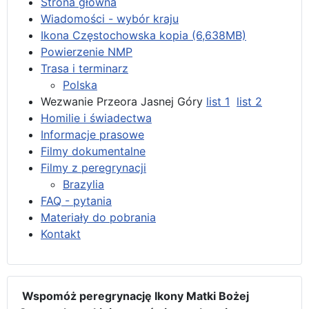
Strona główna
Wiadomości - wybór kraju
Ikona Częstochowska kopia (6,638MB)
Powierzenie NMP
Trasa i terminarz
Polska
Wezwanie Przeora Jasnej Góry
list 1
list 2
Homilie i świadectwa
Informacje prasowe
Filmy dokumentalne
Filmy z peregrynacji
Brazylia
FAQ - pytania
Materiały do pobrania
Kontakt
Wspomóż peregrynację Ikony Matki Bożej