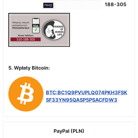
188-305
5. Wpłaty Bitcoin:
BTC:BC1Q9PVUPLQ074PKH3FSK
SF33YN95QASP5PSACFDW3
PayPal (PLN)