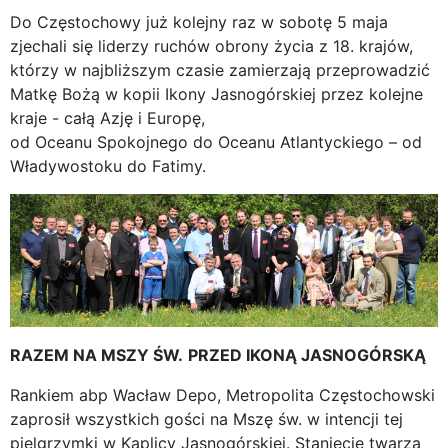
Do Częstochowy już kolejny raz w sobotę 5 maja
zjechali się liderzy ruchów obrony życia z 18. krajów,
którzy w najbliższym czasie zamierzają przeprowadzić
Matkę Bożą w kopii Ikony Jasnogórskiej przez kolejne
kraje - całą Azję i Europę,
od Oceanu Spokojnego do Oceanu Atlantyckiego – od
Władywostoku do Fatimy.
RAZEM NA MSZY ŚW.
PRZED IKONĄ JASNOGÓRSKĄ
Rankiem abp Wacław Depo, Metropolita Częstochowski
zaprosił wszystkich gości na Mszę św. w intencji tej
pielgrzymki w Kaplicy Jasnogórskiej. Stanięcie twarzą