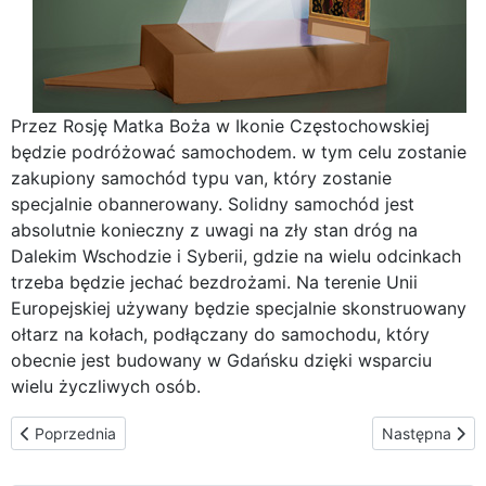
Przez Rosję Matka Boża w Ikonie Częstochowskiej
będzie podróżować samochodem. w tym celu zostanie
zakupiony samochód typu van, który zostanie
specjalnie obannerowany. Solidny samochód jest
absolutnie konieczny z uwagi na zły stan dróg na
Dalekim Wschodzie i Syberii, gdzie na wielu odcinkach
trzeba będzie jechać bezdrożami. Na terenie Unii
Europejskiej używany będzie specjalnie skonstruowany
ołtarz na kołach, podłączany do samochodu, który
obecnie jest budowany w Gdańsku dzięki wsparciu
wielu życzliwych osób.
Poprzednia strona: Moskwa – przywitanie Matki Bożej w Ikonie C
Następna stron
Poprzednia
Następna