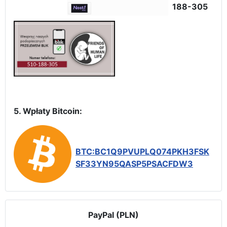
188-305
5. Wpłaty Bitcoin:
BTC:BC1Q9PVUPLQ074PKH3FSK
SF33YN95QASP5PSACFDW3
PayPal (PLN)