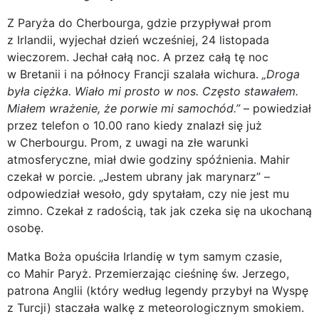
Z Paryża do Cherbourga, gdzie przypływał prom
z Irlandii, wyjechał dzień wcześniej, 24 listopada
wieczorem. Jechał całą noc. A przez całą tę noc
w Bretanii i na północy Francji szalała wichura.
„Droga
była ciężka. Wiało mi prosto w nos. Często stawałem.
Miałem wrażenie, że porwie mi samochód.”
– powiedział
przez telefon o 10.00 rano kiedy znalazł się już
w Cherbourgu. Prom, z uwagi na złe warunki
atmosferyczne, miał dwie godziny spóźnienia. Mahir
czekał w porcie. „Jestem ubrany jak marynarz” –
odpowiedział wesoło, gdy spytałam, czy nie jest mu
zimno. Czekał z radością, tak jak czeka się na ukochaną
osobę.
Matka Boża opuściła Irlandię w tym samym czasie,
co Mahir Paryż. Przemierzając cieśninę św. Jerzego,
patrona Anglii (który według legendy przybył na Wyspę
z Turcji) staczała walkę z meteorologicznym smokiem.