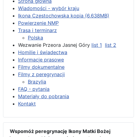
Strona główna
Wiadomości - wybór kraju
Ikona Częstochowska kopia (6,638MB)
Powierzenie NMP
Trasa i terminarz
Polska
Wezwanie Przeora Jasnej Góry
list 1
list 2
Homilie i świadectwa
Informacje prasowe
Filmy dokumentalne
Filmy z peregrynacji
Brazylia
FAQ - pytania
Materiały do pobrania
Kontakt
Wspomóż peregrynację Ikony Matki Bożej