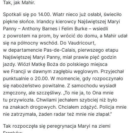
Tak, jak Mahir.
Spotkali się po 14.00. Wiatr nieco już osłabł, świeciło
piękne słońce. Irlandcy kierowcy Najświętszej Maryi
Panny – Anthony Barnes i Felim Burke – wsiedli
z powrotem na prom, by wrócić do domu, a Mahir udał
się na północny wschód. Do Vaudricourt,
w departamencie Pas-de-Calais, pierwszego etapu
Najświętszej Maryi Panny, miał prawie pięć godzin
jazdy. Wiózł Matkę Boża do polskiego miejsca
we Francji w dawnym zagłębiu węglowym. Przyjechał
punktualnie o 20.00. W momencie, gdy rozpoczynało
się nabożeństwo powitalne. Z samochodu wysiadł
zmęczony, ale szczęśliwy. „To nie ja, to Ona mnie
tu przywiozła. Chwilami jechałem szybciej niż było
na znakach drogowych. Chciałem zdążyć. Policja mnie
nie zatrzymała, żaden radar też mnie nie złapał.”
Tak rozpoczęła się peregrynacja Maryi na ziemi
Franków.