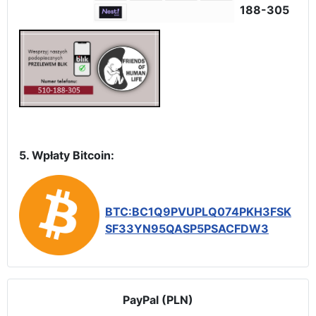
188-305
5. Wpłaty Bitcoin:
BTC:BC1Q9PVUPLQ074PKH3FSK
SF33YN95QASP5PSACFDW3
PayPal (PLN)