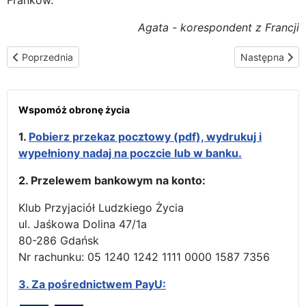
Agata - korespondent z Francji
Poprzednia strona: Niedzielny wieczór w Vaudricourt w siedzibie 
Następna str
Poprzednia
Następna
Wspomóż obronę życia
1.
Pobierz przekaz pocztowy (pdf), wydrukuj i
wypełniony nadaj na poczcie lub w banku.
2. Przelewem bankowym na konto:
Klub Przyjaciół Ludzkiego Życia
ul. Jaśkowa Dolina 47/1a
80-286 Gdańsk
Nr rachunku: 05 1240 1242 1111 0000 1587 7356
3.
Za pośrednictwem PayU: