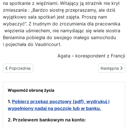
na spotkanie z więźniami. Witający ją strażnik nie krył
zmieszania : „Bardzo siostrę przepraszamy, ale dziś
wyjątkowo sala spotkań jest zajęta. Proszę nam
wybaczyć”. Z trudnym do zrozumienia dla pracownika
więzienia uśmiechem, nie namyślając się wiele siostra
Beniamina pobiegła do swojego małego samochodu
i pojechała do Vaudricourt.
Agata – korespondent z Francji
Poprzednia strona: Ognisko Światła i Miłości Marty Robin w Cours
Następna stron
Poprzednia
Następna
Wspomóż obronę życia
1.
Pobierz przekaz pocztowy (pdf), wydrukuj i
wypełniony nadaj na poczcie lub w banku.
2. Przelewem bankowym na konto: