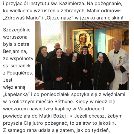
i przyjaciół Instytutu św. Kazimierza. Na pożegnanie,
ku wielkiemu wzruszeniu zebranych, Mahir odmówił
„Zdrowaś Mario” i „Ojcze nasz” w języku aramejskim!
Szczególnie
wzruszona
była siostra
Benjamina,
ze wspólnoty
ss. sercanek
z Fouquières.
Jest
więzienną
„kapelanką” i co poniedziałek spotyka się z więźniami
w okolicznym mieście Béthune. Kiedy w niedzielę
wieczorem nawiedziła kaplicę w Vaudricourt
powiedziała do Matki Bożej : « Jeżeli chcesz, żebym
przyszła Cię jutro pożegnać, to załatw to jakoś ».
Z samego rana udała się zatem, jak co tydzień,