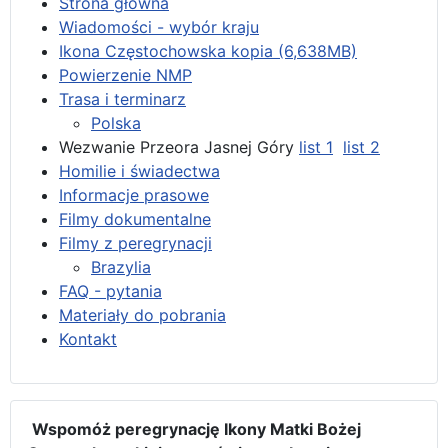
Strona główna
Wiadomości - wybór kraju
Ikona Częstochowska kopia (6,638MB)
Powierzenie NMP
Trasa i terminarz
Polska
Wezwanie Przeora Jasnej Góry
list 1
list 2
Homilie i świadectwa
Informacje prasowe
Filmy dokumentalne
Filmy z peregrynacji
Brazylia
FAQ - pytania
Materiały do pobrania
Kontakt
Wspomóż peregrynację Ikony Matki Bożej