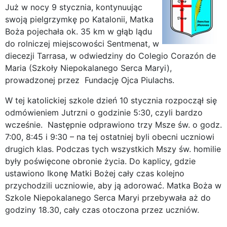
Już w nocy 9 stycznia, kontynuując
swoją pielgrzymkę po Katalonii, Matka
Boża pojechała ok. 35 km w głąb lądu
do rolniczej miejscowości Sentmenat, w
diecezji Tarrasa, w odwiedziny do Colegio Corazón de
Maria (Szkoły Niepokalanego Serca Maryi),
prowadzonej przez Fundację Ojca Piulachs.
W tej katolickiej szkole dzień 10 stycznia rozpoczął się
odmówieniem Jutrzni o godzinie 5:30, czyli bardzo
wcześnie. Następnie odprawiono trzy Msze św. o godz.
7:00, 8:45 i 9:30 – na tej ostatniej byli obecni uczniowi
drugich klas. Podczas tych wszystkich Mszy św. homilie
były poświęcone obronie życia. Do kaplicy, gdzie
ustawiono Ikonę Matki Bożej cały czas kolejno
przychodzili uczniowie, aby ją adorować. Matka Boża w
Szkole Niepokalanego Serca Maryi przebywała aż do
godziny 18.30, cały czas otoczona przez uczniów.