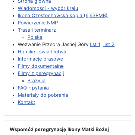
Strona główna
Wiadomości - wybór kraju
Ikona Częstochowska kopia (6,638MB)
Powierzenie NMP
Trasa i terminarz
Polska
Wezwanie Przeora Jasnej Góry
list 1
list 2
Homilie i świadectwa
Informacje prasowe
Filmy dokumentalne
Filmy z peregrynacji
Brazylia
FAQ - pytania
Materiały do pobrania
Kontakt
Wspomóż peregrynację Ikony Matki Bożej