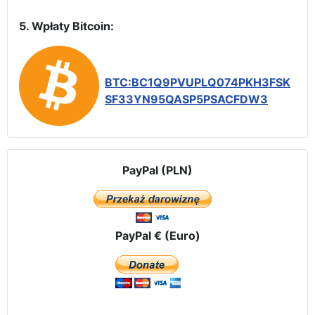
5. Wpłaty Bitcoin:
BTC:BC1Q9PVUPLQ074PKH3FSK
SF33YN95QASP5PSACFDW3
PayPal (PLN)
PayPal € (Euro)