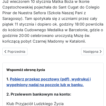
Już wieczorem 10 stycznia Matka Boża w Ikonie
Częstochowskiej pojechała do Sant Cugat do Colegio
Pinar de Nuestra Señora (Szkoła Naszej Pani z
Saragossy). Tam spotykała się z uczniami przez cały
piątek 11 stycznia i dopiero ok. godziny 18:00 powróciła
do kościoła Cudownego Medalika w Barcelonie, gdzie o
godzinie 20:00 celebrowano uroczystą Mszę św.
kończącą pobyt Czarnej Madonny w Katalonii.
Poprzednia strona: Na Górze Tibidabo
Następna stron
Poprzednia
Następna
Wspomóż obronę życia
1.
Pobierz przekaz pocztowy (pdf), wydrukuj i
wypełniony nadaj na poczcie lub w banku.
2. Przelewem bankowym na konto:
Klub Przyjaciół Ludzkiego Życia