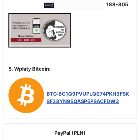
188-305
5. Wpłaty Bitcoin:
BTC:BC1Q9PVUPLQ074PKH3FSK
SF33YN95QASP5PSACFDW3
PayPal (PLN)