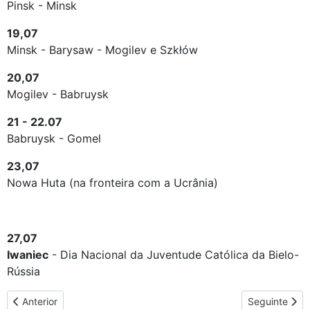
Pinsk - Minsk
19,07
Minsk - Barysaw - Mogilev e Szkłów
20,07
Mogilev - Babruysk
21 - 22.07
Babruysk - Gomel
23,07
Nowa Huta (na fronteira com a Ucrânia)
27,07
Iwaniec
- Dia Nacional da Juventude Católica da Bielo-
Rússia
Artigo anterior: A rota da peregrinação na Eslováquia
Artigo seguin
Anterior
Seguinte