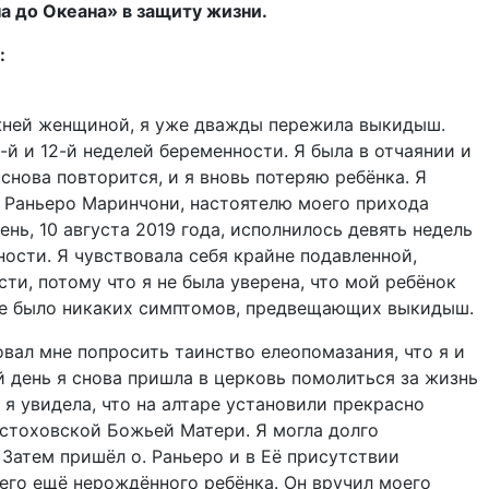
а до Океана» в защиту жизни.
:
ней женщиной, я уже дважды пережила выкидыш.
й и 12-й неделей беременности. Я была в отчаянии и
 снова повторится, и я вновь потеряю ребёнка. Я
. Раньеро Маринчони, настоятелю моего прихода
нь, 10 августа 2019 года, исполнилось девять недель
ости. Я чувствовала себя крайне подавленной,
сти, потому что я не была уверена, что мой ребёнок
не было никаких симптомов, предвещающих выкидыш.
вал мне попросить таинство елеопомазания, что я и
 день я снова пришла в церковь помолиться за жизнь
 я увидела, что на алтаре установили прекрасно
стоховской Божьей Матери. Я могла долго
 Затем пришёл о. Раньеро и в Её присутствии
его ещё нерождённого ребёнка. Он вручил моего