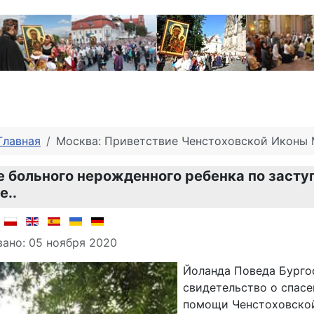
Главная
Москва: Приветствие Ченстоховской Иконы 
 больного нерожденного ребенка по заст
е..
о материале
:
ано: 05 ноября 2020
Йоланда Поведа Бурго
свидетельство о спасе
помощи Ченстоховской