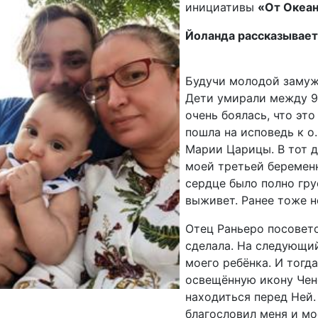
инициативы
«От Океан
Йоланда рассказывает
Будучи молодой замуж
Дети умирали между 9-
очень боялась, что это
пошла на исповедь к о
Марии Царицы. В тот де
моей третьей беременн
сердце было полно гру
выживет. Ранее тоже 
Отец Раньеро посовето
сделала. На следующий
моего ребёнка. И тогда
освещённую икону Чен
находиться перед Ней.
благословил меня и мо