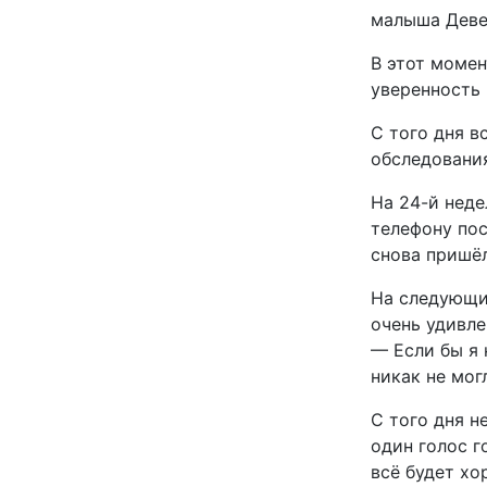
малыша Деве
В этот момен
уверенность 
С того дня в
обследования
На 24-й неде
телефону пос
снова пришё
На следующий
очень удивле
— Если бы я 
никак не мог
С того дня н
один голос г
всё будет хо