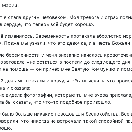
 Марии.
т я стала другим человеком. Моя тревога и страх пол
в сердце, что теперь всё будет хорошо.
сё изменилось. Беременность протекала абсолютно но
. Позже мы узнали, что это девочка, и в честь Божьей
ле беременности у меня внезапно началось кровотечен
оветовала мне остаться в постели до следующего дня,
л на помощь — он принёс мне Святую Коммунию и помо
 день мы поехали к врачу, чтобы выяснить, что проис
на и сказала:
не видела фотографии, которые ты мне вчера прислала,
ла бы сказать, что что-то подобное произошло.
е было больше никаких поводов для беспокойства. Все 
оворили, что никогда не встречали такой спокойной паци
рошо.