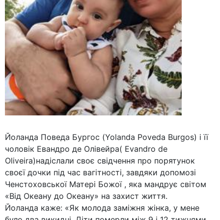
Йоланда Поведа Бургос (Yolanda Poveda Burgos) і її
чоловік Евандро де Олівейра( Evandro de
Oliveira)надіслали своє свідчення про порятунок
своєї дочки під час вагітності, завдяки допомозі
Ченстоховської Матері Божої , яка мандрує світом
«Від Океану до Океану» на захист життя.
Йоланда каже: «Як молода заміжня жінка, у мене
було два викидні. Діти померли між 9 і 12 тижнями