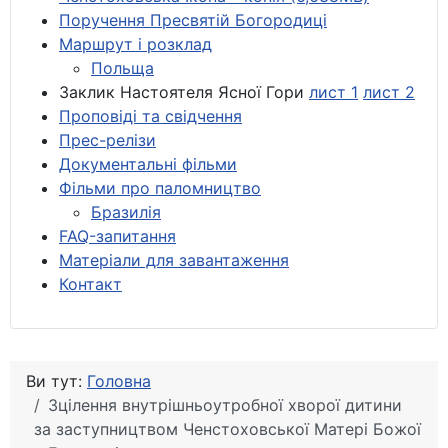
Поручення Пресвятій Богородиці
Маршрут і розклад
Польща
Заклик Настоятеля Ясної Гори
лист 1
лист 2
Проповіді та свідчення
Прес-релізи
Документальні фільми
Фільми про паломництво
Бразилія
FAQ-запитання
Матеріали для завантаження
Контакт
Ви тут:
Головна
Зцілення внутрішньоутробної хворої дитини
за заступництвом Ченстоховської Матері Божої