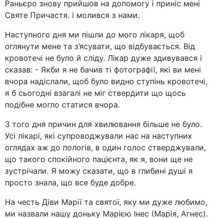
Раньєро знову прийшов на допомогу і приніс мені
Святе Причастя. і молився з нами.
Наступного дня ми пішли до мого лікаря, щоб
оглянути мене та з’ясувати, що відбувається. Від
кровотечі не було й сліду. Лікар дуже здивувався і
сказав: - Якби я не бачив ті фотографії, які ви мені
вчора надіслали, щоб було видно ступінь кровотечі,
я б сьогодні взагалі не міг ствердити що щось
подібне могло статися вчора.
З того дня причин для хвилювання більше не було.
Усі лікарі, які супроводжували нас на наступних
оглядах аж до пологів, в один голос стверджували,
що такого спокійного пацієнта, як я, вони ще не
зустрічали. Я можу сказати, що в глибині душі я
просто знала, що все буде добре.
На честь Діви Марії та святої, яку ми дуже любимо,
ми назвали нашу доньку Марією Інес (Марія, Агнес).