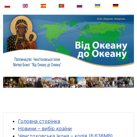
Головна сторінка
Новини – вибір країни
Ченстоховська Ікона – копія (6,638MB)