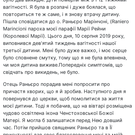
вагітності. Я була в розпачі і дуже боялася, що
повториться те ж саме, і я знову втрачу дитину.
Пішла сповідатися до о. Раньєро Марінчоні, (Raniero
Marincioni пароха моєї парафії Марії Рейни
(Королевої Марії). Цього дня, 10 серпня 2019 року,
виповнився дев'ятий тиждень вагітності нашої
третьої дитини. Мені було дуже важко, і моє серце
було сповнене смутку, тому що я не була впевнена,
чи моя дитина виживе.Попередніх симптомів, що
свідчать про викидень, не було.
Отець Раньєро порадив мені попросити про
причастя хворих, що я й зробив. Наступного дня я
повернувся до церкви, щоб помолитися за життя
моєї дитини. Тоді я побачив, що на вівтарі розміщена
чудово освітлена ікона Ченстоховської Божої
Матері. Я могла б залишатися перед Нею довший
час. Потім прийшов священик Раньєро та в Її
присутності дав своє благословення мені та моїй