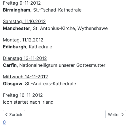
Freitag 9-11-2012
Birmingham,
St.-Tschad-Kathedrale
Samstag, 11.10.2012
Manchester
, St. Antonius-Kirche, Wythenshawe
Montag, 11.12.2012
Edinburgh
, Kathedrale
Dienstag 13-11-2012
Carfin
, Nationalheiligtum unserer Gottesmutter
Mittwoch 14-11-2012
Glasgow
, St.-Andreas-Kathedrale
Freitag 16-11-2012
Icon startet nach Irland
Vorheriger Beitrag: Der Pilgerweg in Belgien
Nächster Be
Zurück
Weiter
0