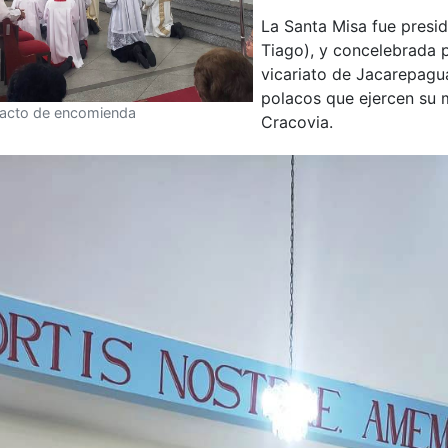
La Santa Misa fue presi
Tiago), y concelebrada p
vicariato de Jacarepagu
polacos que ejercen su m
 acto de encomienda
Cracovia.