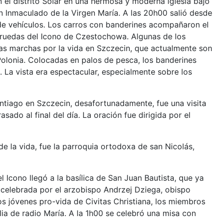
n el distrito Solar en una hermosa y moderna iglesia bajo
n Inmaculado de la Virgen María. A las 20h00 salió desde
de vehículos. Los carros con banderines acompañaron el
 ruedas del Icono de Czestochowa. Algunas de los
as marchas por la vida en Szczecin, que actualmente son
Polonia. Colocadas en palos de pesca, los banderines
. La vista era espectacular, especialmente sobre los
ntiago en Szczecin, desafortunadamente, fue una visita
ado al final del día. La oración fue dirigida por el
e la vida, fue la parroquia ortodoxa de san Nicolás,
el Icono llegó a la basílica de San Juan Bautista, que ya
ue celebrada por el arzobispo Andrzej Dziega, obispo
os jóvenes pro-vida de Civitas Christiana, los miembros
ilia de radio María. A la 1h00 se celebró una misa con