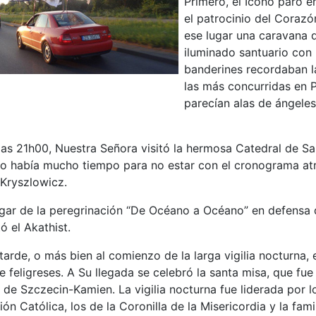
Primero, el Icono paró e
el patrocinio del Corazó
ese lugar una caravana 
iluminado santuario con
banderines recordaban l
las más concurridas en 
parecían alas de ángeles
las 21h00, Nuestra Señora visitó la hermosa Catedral de Sa
o había mucho tiempo para no estar con el cronograma atras
 Kryszlowicz.
lugar de la peregrinación “De Océano a Océano” en defensa d
ó el Akathist.
 tarde, o más bien al comienzo de la larga vigilia nocturna, 
e feligreses. A Su llegada se celebró la santa misa, que f
 de Szczecin-Kamien. La vigilia nocturna fue liderada por l
ón Católica, los de la Coronilla de la Misericordia y la fam