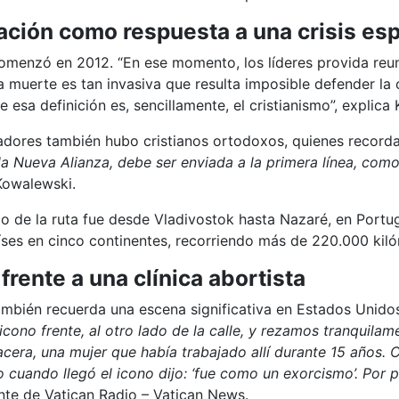
ación como respuesta a una crisis espi
 comenzó en 2012. “En ese momento, los líderes provida r
la muerte es tan invasiva que resulta imposible defender la c
 esa definición es, sencillamente, el cristianismo”, explica
iadores también hubo cristianos ortodoxos, quienes recordar
la Nueva Alianza, debe ser enviada a la primera línea, como
Kowalewski.
o de la ruta fue desde Vladivostok hasta Nazaré, en Portugal
ses en cinco continentes, recorriendo más de 220.000 kiló
frente a una clínica abortista
mbién recuerda una escena significativa en Estados Unido
cono frente, al otro lado de la calle, y rezamos tranquilame
acera, una mujer que había trabajado allí durante 15 años. 
o cuando llegó el icono dijo: ‘fue como un exorcismo’. Por 
ente de Vatican Radio – Vatican News.