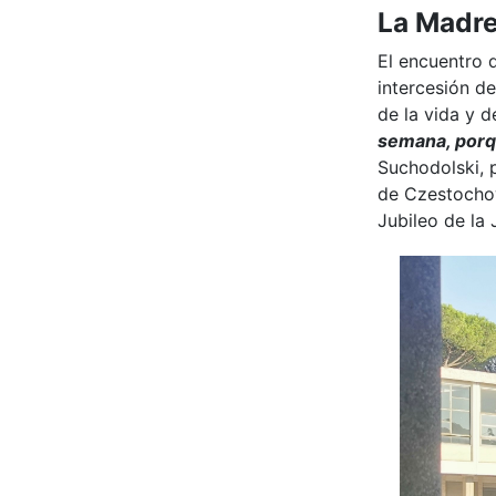
La Madre
El encuentro d
intercesión de
de la vida y d
semana, porqu
Suchodolski, p
de Czestochow
Jubileo de la