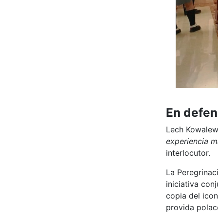
En defen
Lech Kowalews
experiencia m
interlocutor.
La Peregrina
iniciativa co
copia del ico
provida polaco