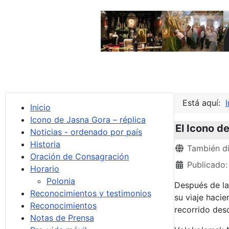
Está aquí:
I
Inicio
Icono de Jasna Gora – réplica
El Icono d
Noticias - ordenado por país
Historia
Detalles
También di
Oración de Consagración
Publicado:
Horario
Polonia
Después de la
Reconocimientos y testimonios
su viaje haci
Reconocimientos
recorrido desd
Notas de Prensa