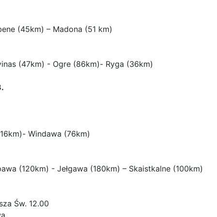
lbene (45km) – Madona (51 km)
vinas (47km) - Ogre (86km)- Ryga (36km)
.
(116km)- Windawa (76km)
awa (120km) - Jełgawa (180km) – Skaistkalne (100km)
sza Św. 12.00
wą