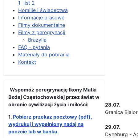
1
list 2
Homilie i świadectwa
Informacje prasowe
Filmy dokumentalne
Filmy z peregrynacji
Brazylia
FAQ - pytania
Materiały do pobrania
Kontakt
Wspomóż peregrynację Ikony Matki
Bożej Częstochowskiej przez świat w
obronie cywilizacji życia i miłości:
28.07.
Granica Bialo
1.
Pobierz przekaz pocztowy (pdf),
wydrukuj i wypełniony nadaj na
29.07.
poczcie lub w banku.
Dyneburg - Ag