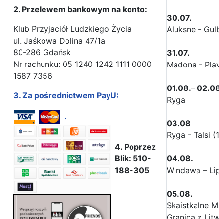
2. Przelewem bankowym na konto:
30.07.
Klub Przyjaciół Ludzkiego Życia
Aluksne - Gu
ul. Jaśkowa Dolina 47/1a
80-286 Gdańsk
31.07.
Nr rachunku: 05 1240 1242 1111 0000
Madona - Pla
1587 7356
01.08.– 02.08
3.
Za pośrednictwem PayU:
Ryga
03.08
Ryga - Talsi 
4. Poprzez
04.08.
Blik: 510-
Windawa – Lip
188-305
05.08.
Skaistkalne M
Granica z Lit