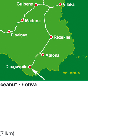
oceanu” - Łotwa
(71km)