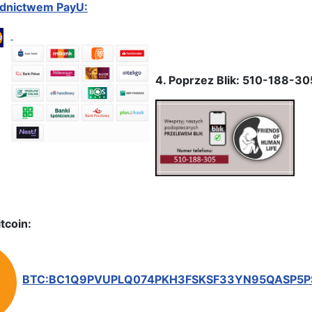
ednictwem PayU:
4. Poprzez Blik: 510-188-30
tcoin:
BTC:BC1Q9PVUPLQ074PKH3FSKSF33YN95QASP5