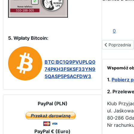
0
5. Wpłaty Bitcoin:
Poprzednia str
Poprzednia
BTC:BC1Q9PVUPLQ0
Wspomóż obr
74PKH3FSKSF33YN9
5QASP5PSACFDW3
1.
Pobierz p
2. Przelew
PayPal (PLN)
Klub Przyja
ul. Jaśkowa
80-286 Gd
Nr rachunku
PayPal € (Euro)