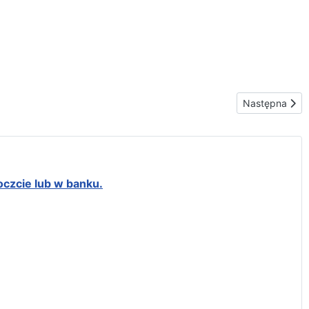
Następna stron
Następna
oczcie lub w banku.