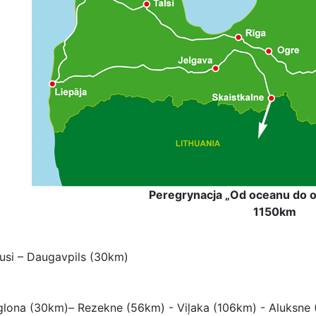
Peregrynacja „Od oceanu do 
1150km
rusi – Daugavpils (30km)
lona (30km)– Rezekne (56km) - Viļaka (106km) - Aluksne 