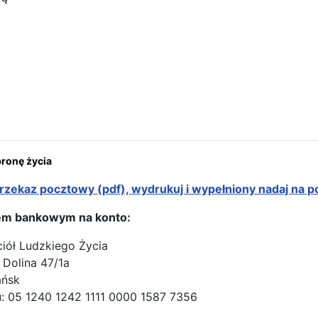
ona: Trasa peregrynacji na Ukrainie
onę życia
rzekaz pocztowy (pdf), wydrukuj i wypełniony nadaj na p
em bankowym na konto:
ciół Ludzkiego Życia
 Dolina 47/1a
ańsk
: 05 1240 1242 1111 0000 1587 7356