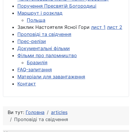
Поручення Пресвятій Богородиці
Маршрут і розклад
Польща
Заклик Настоятеля Ясної Гори
лист 1
лист 2
Проповіді та свідчення
Прес-релізи
Документальні фільми
Фільми про паломництво
Бразилія
FAQ-запитання
Матеріали для завантаження
Контакт
Ви тут:
Головна
articles
Проповіді та свідчення