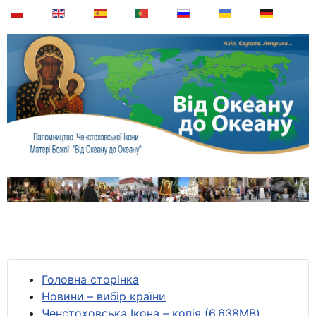
Головна сторінка
Новини – вибір країни
Ченстоховська Ікона – копія (6,638MB)