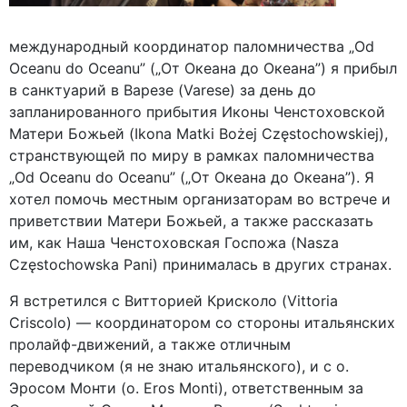
международный координатор паломничества „Od
Oceanu do Oceanu” („От Океана до Океана”) я прибыл
в санктуарий в Варезе (Varese) за день до
запланированного прибытия Иконы Ченстоховской
Матери Божьей (Ikona Matki Bożej Częstochowskiej),
странствующей по миру в рамках паломничества
„Od Oceanu do Oceanu” („От Океана до Океана”). Я
хотел помочь местным организаторам во встрече и
приветствии Матери Божьей, а также рассказать
им, как Наша Ченстоховская Госпожа (Nasza
Częstochowska Pani) принималась в других странах.
Я встретился с Витторией Крисколо (Vittoria
Criscolo) — координатором со стороны итальянских
пролайф-движений, а также отличным
переводчиком (я не знаю итальянского), и с о.
Эросом Монти (o. Eros Monti), ответственным за