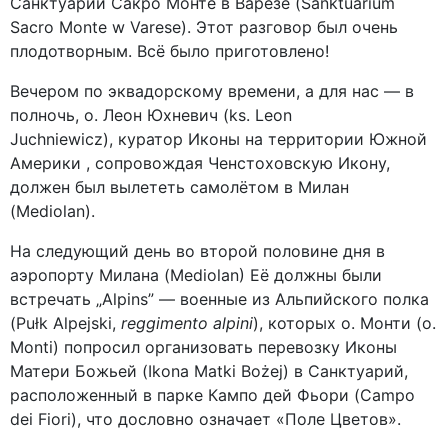
Санктуарий Сакро Монте в Варезе (Sanktuarium
Sacro Monte w Varese). Этот разговор был очень
плодотворным. Всё было приготовлено!
Вечером по эквадорскому времени, а для нас — в
полночь, о. Леон Юхневич (ks. Leon
Juchniewicz), куратор Иконы на территории Южной
Америки , сопровождая Ченстоховскую Икону,
должен был вылететь самолётом в Милан
(Mediolan).
На следующий день во второй половине дня в
аэропорту Милана (Mediolan) Её должны были
встречать „Alpins” — военные из Альпийского полка
(Pułk Alpejski,
reggimento alpini
), которых о. Монти (o.
Monti) попросил организовать перевозку Иконы
Матери Божьей (Ikona Matki Bożej) в Санктуарий,
расположенный в парке Кампо дей Фьори (Campo
dei Fiori), что дословно означает «Поле Цветов».