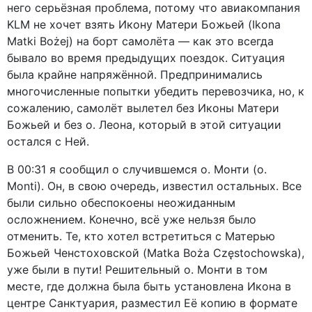
него серьёзная проблема, потому что авиакомпания
KLM не хочет взять Икону Матери Божьей (Ikona
Matki Bożej) на борт самолёта — как это всегда
бывало во время предыдущих поездок. Ситуация
была крайне напряжённой. Предпринимались
многочисленные попытки убедить перевозчика, но, к
сожалению, самолёт вылетел без Иконы Матери
Божьей и без о. Леона, который в этой ситуации
остался с Ней.
В 00:31 я сообщил о случившемся о. Монти (o.
Monti). Он, в свою очередь, известил остальных. Все
были сильно обеспокоены неожиданным
осложнением. Конечно, всё уже нельзя было
отменить. Те, кто хотел встретиться с Матерью
Божьей Ченстоховской (Matka Boża Częstochowska),
уже были в пути! Решительный о. Монти в том
месте, где должна была быть установлена Икона в
центре Санктуария, разместил Её копию в формате