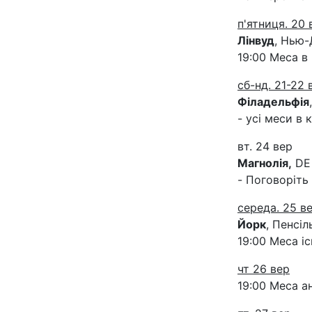
п'ятниця. 20 
Лінвуд
, Нью-
19:00 Меса в
сб-нд. 21-22 
Філадельфія
- усі меси в 
вт. 24 вер
Магнолія,
DE
- Поговоріть
середа. 25 в
Йорк
, Пенсіл
19:00 Меса і
чт 26 вер
19:00 Меса а