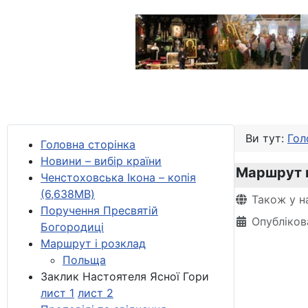
Ви тут:
Гол
Головна сторінка
Новини – вибір країни
Маршрут 
Ченстоховська Ікона – копія
(6,638MB)
Деталі
Також у н
Поручення Пресвятій
Опубліков
Богородиці
Маршрут і розклад
Польща
Заклик Настоятеля Ясної Гори
лист 1
лист 2