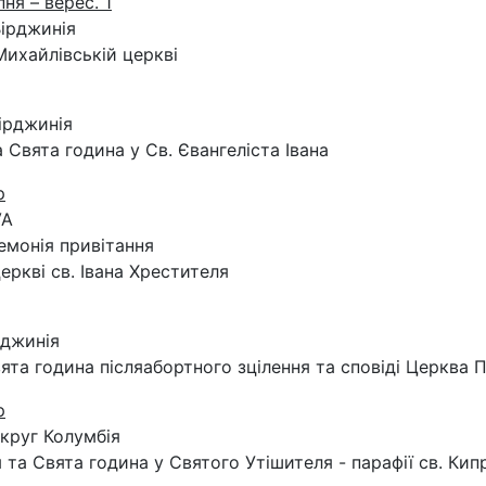
пня – верес. 1
Вірджинія
Михайлівській церкві
Вірджинія
 Свята година у Св. Євангеліста Івана
р
VA
ремонія привітання
церкві св. Івана Хрестителя
рджинія
вята година післяабортного зцілення та сповіді Церква 
р
округ Колумбія
я та Свята година у Святого Утішителя - парафії св. Кип