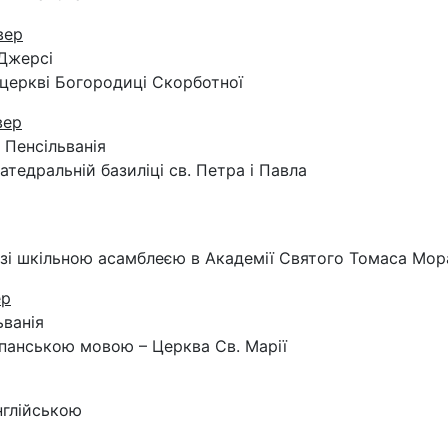
вер
Джерсі
 церкві Богородиці Скорботної
вер
, Пенсільванія
катедральній базиліці св. Петра і Павла
 зі шкільною асамблеєю в Академії Святого Томаса Мор
ер
ьванія
спанською мовою – Церква Св. Марії
нглійською