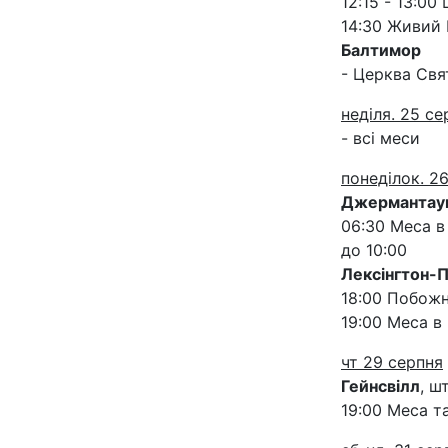
12:15 - 13:00
14:30 Живий 
Балтимор
- Церква Свя
неділя. 25 се
- всі меси
понеділок. 2
Джермантау
06:30 Меса в
до 10:00
Лексінгтон-П
18:00 Побожн
19:00 Меса в
чт 29 серпня
Гейнсвілл
, ш
19:00 Меса та