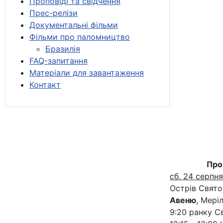
Проповіді та свідчення
Прес-релізи
Документальні фільми
Фільми про паломництво
Бразилія
FAQ-запитання
Матеріали для завантаження
Контакт
Про
сб. 24 серпня
Острів Свято
Авеню
, Мері
9:20 ранку С