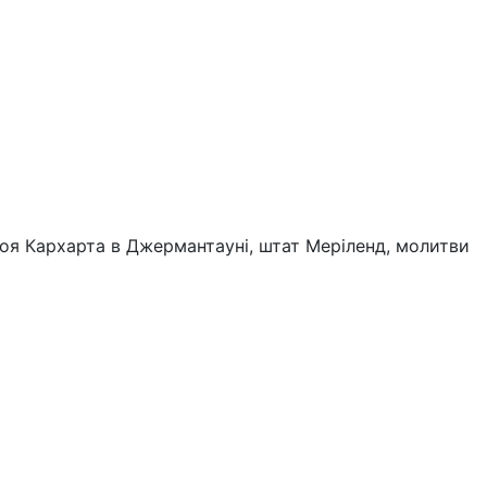
роя Кархарта в Джермантауні, штат Меріленд, молитви