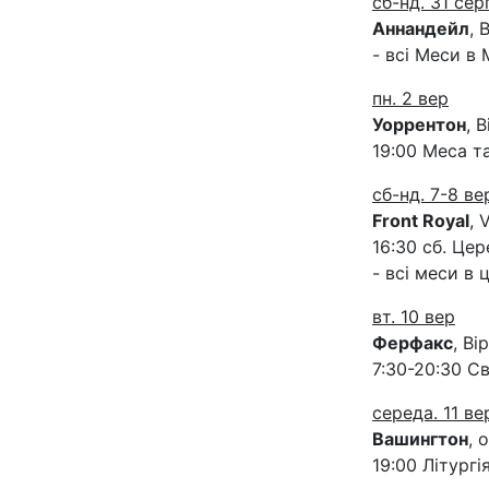
сб-нд. 31 сер
Аннандейл
, 
- всі Меси в 
пн. 2 вер
Уоррентон
, 
19:00 Меса та
сб-нд. 7-8 ве
Front Royal
, 
16:30 сб. Це
- всі меси в 
вт. 10 вер
Ферфакс
, Ві
7:30-20:30 С
середа. 11 ве
Вашингтон
, 
19:00 Літургі