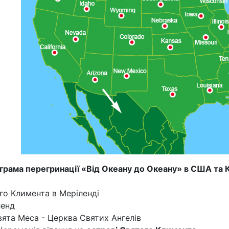
грама перегринації «Від Океану до Океану» в США та Ка
го Климента в Меріленді
ленд
вята Меса - Церква Святих Ангелів