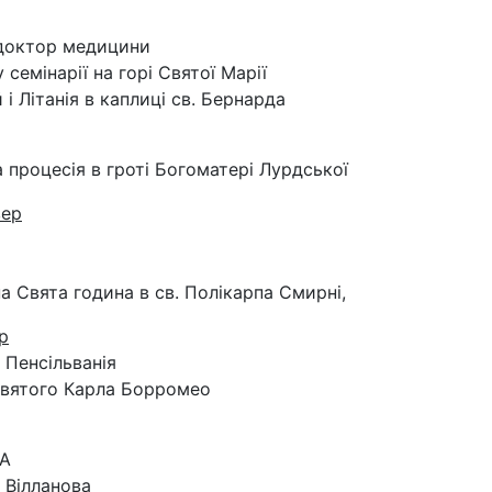
 доктор медицини
у семінарії на горі Святої Марії
 і Літанія в каплиці св. Бернарда
а процесія в гроті Богоматері Лурдської
вер
на Свята година в св. Полікарпа Смирні,
р
, Пенсільванія
Святого Карла Борромео
.А
т Вілланова