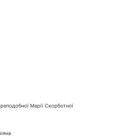
Преподобної Марії Скорботної
ріяна