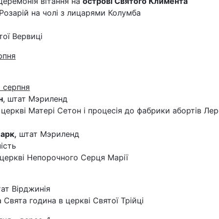
 Церемонія вітання на
острові Святого Климента
Розарій на чолі з лицарями Колумба
тої Вервиці
рпня
6 серпня
н
, штат Мэриленд
 церкві Матері Сетон і процесія до фабрики абортів Ле
арк,
штат Мэриленд
ість
 церкві Непорочного Серця Марії
тат Вірджинія
 Свята година в церкві Святої Трійці