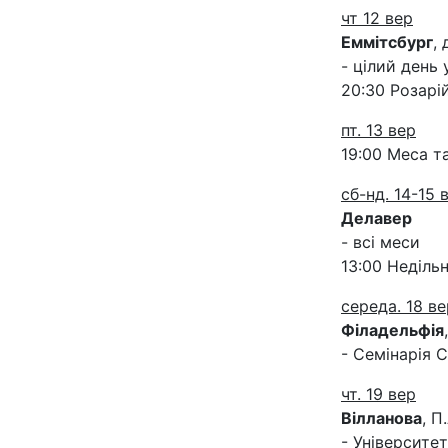
чт 12 вер
Еммітсбург
,
- цілий день 
20:30 Розарій
пт. 13 вер
19:00 Меса т
сб-нд. 14-15 
Делавер
- всі меси
13:00 Неділь
середа. 18 ве
Філадельфія
- Семінарія 
чт. 19 вер
Вілланова
, П
- Університе