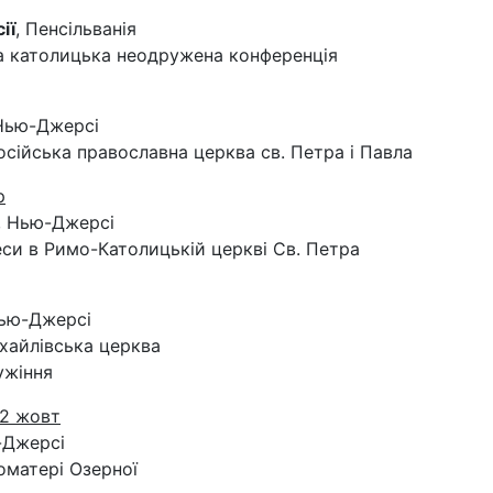
ії
, Пенсільванія
а католицька неодружена конференція
 Нью-Джерсі
Російська православна церква св. Петра і Павла
р
, Нью-Джерсі
Меси в Римо-Католицькій церкві Св. Петра
Нью-Джерсі
ихайлівська церква
ужіння
-2 жовт
-Джерсі
оматері Озерної