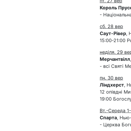
пт. 27 вер
Король Прусс
- Національн
сб. 28 вер
Саут-Рівер
,
15:00-21:00 
неділя. 29 ве
Мерчантвілл
- всі Святі 
пн. 30 вер
Ліндхерст
, 
12 опівдні М
19:00 Богосл
Вт.-Середа 1
Спарта
, Нью
- Церква Бог