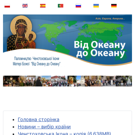
Головна сторінка
Новини – вибір країни
Ченстоховська Ікона – копія (6,638MB)