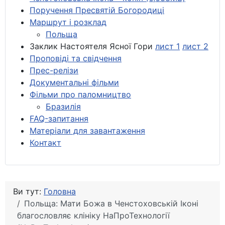
Поручення Пресвятій Богородиці
Маршрут і розклад
Польща
Заклик Настоятеля Ясної Гори
лист 1
лист 2
Проповіді та свідчення
Прес-релізи
Документальні фільми
Фільми про паломництво
Бразилія
FAQ-запитання
Матеріали для завантаження
Контакт
Ви тут:
Головна
Польща: Мати Божа в Ченстоховській Іконі
благословляє клініку НаПроТехнології