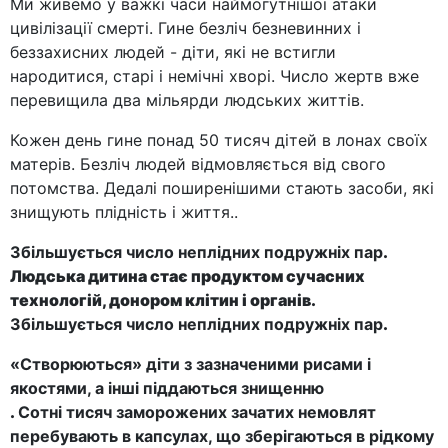
Ми живемо у важкі часи наймогутнішої атаки
цивілізації смерті. Гине безліч безневинних і
беззахисних людей - діти, які не встигли
народитися, старі і немічні хворі. Число жертв вже
перевищила два мільярди людських життів.
Кожен день гине понад 50 тисяч дітей в лонах своїх
матерів. Безліч людей відмовляється від свого
потомства. Дедалі поширенішими стають засоби, які
знищують плідність і життя.
.
Збільшується число неплідних подружніх пар
.
Людська дитина стає продуктом сучасних
технологій, донором клітин і органів.
Збільшується число неплідних подружніх пар
.
«Створюються» діти з зазначеними рисами і
якостями, а інші піддаються знищенню
.
Сотні тисяч заморожених зачатих немовлят
перебувають в капсулах, що зберігаються в рідкому