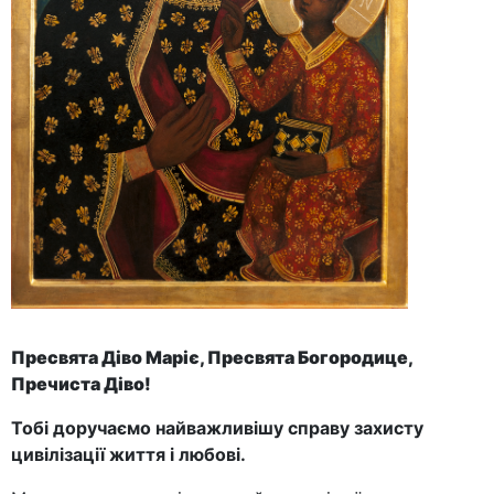
Пресвята Діво Маріє, Пресвята Богородице,
Пречиста Діво!
Тобі доручаємо найважливішу справ
у
захисту
цивілізації життя і любові
.