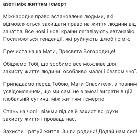
азоті між життям і смерт
Міжнародне право встановлене людьми, які
відмовляються захищати право на життя людини від
зачаття. Все нові і нові країни легалізують евтаназію.
Посилюються тенденції, які руйнують шлюб і сім'ю
Пречиста наша Мати, Пресвята Богородице!
Обіцяємо Тобі, що зробимо все можливе для
захисту життя людини, особливо малої і безпомічної.
Припадаємо перед Тобою, Мати Спасителя, з повним
усвідомленням, що ми самі не в змозі виграти в цій
глобальній сутичці між життям і смертю.
Стань на чолі і візьми під свій захист всі рухи
захисту життя і провадь нас.
Захисти і рятуй життя! Зціли родини! Додай нам сил!