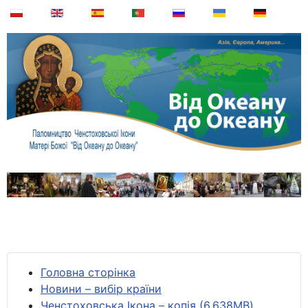
Головна сторінка
Новини – вибір країни
Ченстоховська Ікона – копія (6,638MB)