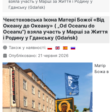
взяла участь у Марші за Життя і Родину у
Гданську (Gdańsk)
Ченстоховська Ікона Матері Божої «Від
Океану до Океану» ( „Od Oceanu do
Oceanu”) взяла участь у Марші за Життя
і Родину у Гданську (Gdańsk)
Деталі
Також у наявності:
Опубліковано: 21 червня 2026
Матір
Божа в