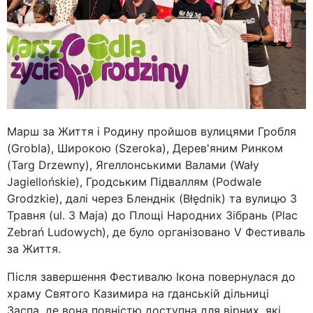
Марш за Життя і Родину пройшов вулицями Гробля
(Grobla), Широкою (Szeroka), Дерев'яним Ринком
(Targ Drzewny), Ягеллонськими Валами (Wały
Jagiellońskie), Гродським Підваллям (Podwale
Grodzkie), далі через Бленднік (Błędnik) та вулицю 3
Травня (ul. 3 Maja) до Площі Народних Зібрань (Plac
Zebrań Ludowych), де було організовано V Фестиваль
за Життя.
Після завершення Фестивалю Ікона повернулася до
храму Святого Казимира на гданській дільниці
Заспа, де вона повністю доступна для вірних, які