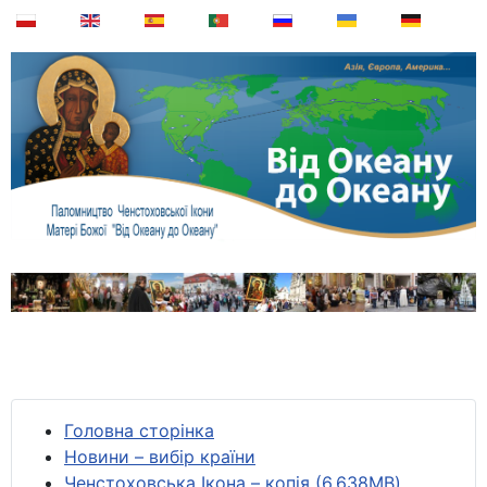
Головна сторінка
Новини – вибір країни
Ченстоховська Ікона – копія (6,638MB)