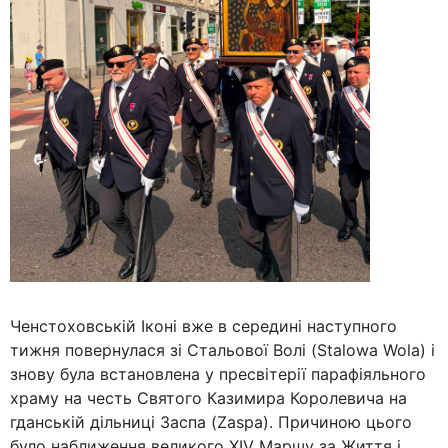
Ченстоховській Іконі вже в середині наступного
тижня повернулася зі Стальової Волі (Stalowa Wola) і
знову була встановлена у пресвітерії парафіяльного
храму на честь Святого Казимира Королевича на
гданській дільниці Заспа (Zaspa). Причиною цього
було наближення великого XIV Маршу за Життя і