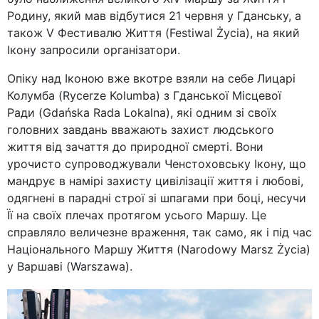
Родину, який мав відбутися 21 червня у Гданську, а
також V Фестивалю Життя (Festiwal Życia), на який
Ікону запросили організатори.
Опіку над Іконою вже вкотре взяли на себе Лицарі
Колумба (Rycerze Kolumba) з Гданської Місцевої
Ради (Gdańska Rada Lokalna), які одним зі своїх
головних завдань вважають захист людського
життя від зачаття до природної смерті. Вони
урочисто супроводжували Ченстоховську Ікону, що
мандрує в намірі захисту цивілізації життя і любові,
одягнені в парадні строї зі шпагами при боці, несучи
Її на своїх плечах протягом усього Маршу. Це
справляло величезне враження, так само, як і під час
Національного Маршу Життя (Narodowy Marsz Życia)
у Варшаві (Warszawa).