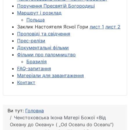
Поручення Пресвятій Богородиці
Маршрут і розклад
Польща
Заклик Настоятеля Ясної Гори
лист 1
лист 2
Проповіді та свідчення
Прес-релізи
Документальні фільми
Фільми про паломництво
Бразилія
FAQ-запитання
Матеріали для завантаження
Контакт
Ви тут:
Головна
Ченстоховська Ікона Матері Божої «Від
Океану до Океану» ( „Od Oceanu do Oceanu”)