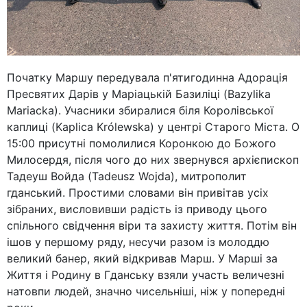
Початку Маршу передувала п'ятигодинна Адорація
Пресвятих Дарів у Маріацькій Базиліці (Bazylika
Mariacka). Учасники збиралися біля Королівської
каплиці (Kaplica Królewska) у центрі Старого Міста. О
15:00 присутні помолилися Коронкою до Божого
Милосердя, після чого до них звернувся архієпископ
Тадеуш Войда (Tadeusz Wojda), митрополит
гданський. Простими словами він привітав усіх
зібраних, висловивши радість із приводу цього
спільного свідчення віри та захисту життя. Потім він
ішов у першому ряду, несучи разом із молоддю
великий банер, який відкривав Марш. У Марші за
Життя і Родину в Гданську взяли участь величезні
натовпи людей, значно чисельніші, ніж у попередні